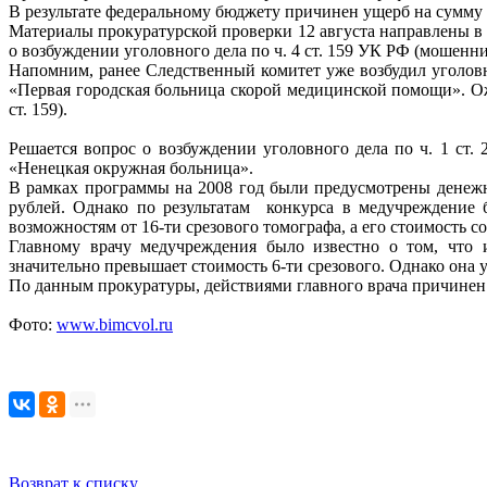
В результате федеральному бюджету причинен ущерб на сумму 
Материалы прокуратурской проверки 12 августа направлены в
о возбуждении уголовного дела по ч. 4 ст. 159 УК РФ (мошенни
Напомним, ранее Следственный комитет уже возбудил уголовн
«Первая городская больница скорой медицинской помощи». Ожи
ст. 159).
Решается вопрос о возбуждении уголовного дела по ч. 1 с
«Ненецкая окружная больница».
В рамках программы на 2008 год были предусмотрены денежн
рублей. Однако по результатам конкурса в медучреждение 
возможностям от 16-ти срезового томографа, а его стоимость со
Главному врачу медучреждения было известно о том, что 
значительно превышает стоимость 6-ти срезового. Однако она 
По данным прокуратуры, действиями главного врача причинен
Фото:
www.bimcvol.ru
Возврат к списку