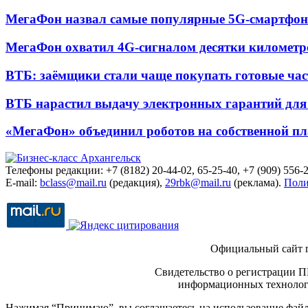
МегаФон назвал самые популярные 5G-смартфон
МегаФон охватил 4G-сигналом десятки километр
ВТБ: заёмщики стали чаще покупать готовые час
ВТБ нарастил выдачу электронных гарантий для 
«МегаФон» объединил роботов на собственной п
Телефоны редакции: +7 (8182) 20-44-02, 65-25-40, +7 (909) 556-2
E-mail:
bclass@mail.ru
(редакция),
29rbk@mail.ru
(реклама).
Поли
Официальный сайт 
Свидетельство о регистрации П
информационных технологи
Нажимая “Принимаю”, вы соглашаетесь на использование файло