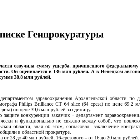
списке Генпрокуратуры
ласти озвучила сумму ущерба, причиненного федеральному
сти. Он оценивается в 136 млн рублей. А в Ненецком авто
умме 38,8 млн рублей.
 департаментом здравоохранения Архангельской области по 
ографа Philips Brilliance CT 64 slice (64 среза) по цене 69,
 среза) по цене 39,6 млн рублей за единицу.
о защите конкуренции заказчик - департамент здравоохранен
ически и функционально не связано между собой, что повлекл
ьской области, зная об этом, согласовал заключение контрак
общили в областной прократуре.
 от 28 до 40 млн рублей, 16-срезового – от 16 до 20 млн рублей.