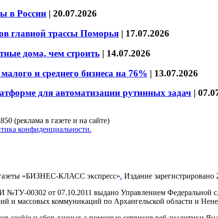
ы в России
|
20.07.2026
ов главной трассы Поморья
|
17.07.2026
тные дома, чем строить
|
14.07.2026
малого и среднего бизнеса на 76%
|
13.07.2026
латформе для автоматизации рутинных задач
|
07.0
850 (реклама в газете и на сайте)
тика конфиденциальности.
газеты «БИЗНЕС-КЛАСС экспресс»
.
Издание зарегистрировано 2
И №ТУ-00302 от 07.10.2011 выдано Управлением Федеральной сл
й и массовых коммуникаций по Архангельской области и Нен
в cookie и сбор данных с помощью сервисов веб аналитики Янде