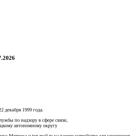
7.2026
2 декабря 1999 года.
ужбы по надзору в сфере связи,
ецкому автономному округу
кс.Метрика и top.mail.ru на вашем устройстве для улучшения