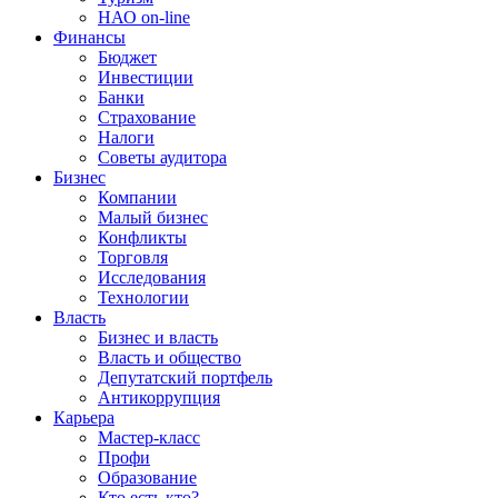
НАО on-line
Финансы
Бюджет
Инвестиции
Банки
Страхование
Налоги
Советы аудитора
Бизнес
Компании
Малый бизнес
Конфликты
Торговля
Исследования
Технологии
Власть
Бизнес и власть
Власть и общество
Депутатский портфель
Антикоррупция
Карьера
Мастер-класс
Профи
Образование
Кто есть кто?