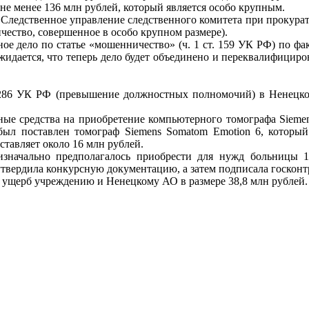
не менее 136 млн рублей, который является особо крупным.
 Следственное управление следственного комитета при прокура
чество, совершенное в особо крупном размере).
ое дело по статье «мошенничество» (ч. 1 ст. 159 УК РФ) по 
дается, что теперь дело будет объединено и переквалифициров
т. 286 УК РФ (превышение должностных полномочий) в Ненецко
ые средства на приобретение компьютерного томографа Siemens
был поставлен томограф Siemens Somatom Emotion 6, который
ставляет около 16 млн рублей.
изначально предполагалось приобрести для нужд больницы 1
утвердила конкурсную документацию, а затем подписала госконт
 ущерб учреждению и Ненецкому АО в размере 38,8 млн рублей.