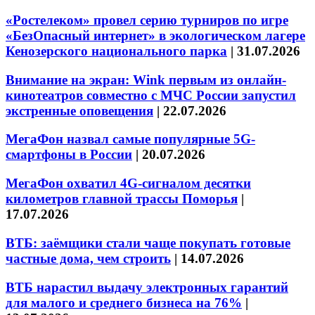
«Ростелеком» провел серию турниров по игре
«БезОпасный интернет» в экологическом лагере
Кенозерского национального парка
|
31.07.2026
Внимание на экран: Wink первым из онлайн-
кинотеатров совместно с МЧС России запустил
экстренные оповещения
|
22.07.2026
МегаФон назвал самые популярные 5G-
смартфоны в России
|
20.07.2026
МегаФон охватил 4G-сигналом десятки
километров главной трассы Поморья
|
17.07.2026
ВТБ: заёмщики стали чаще покупать готовые
частные дома, чем строить
|
14.07.2026
ВТБ нарастил выдачу электронных гарантий
для малого и среднего бизнеса на 76%
|