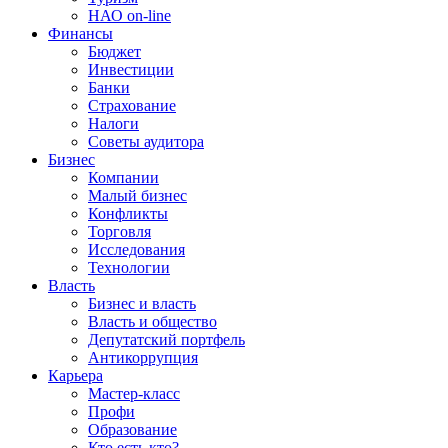
НАО on-line
Финансы
Бюджет
Инвестиции
Банки
Страхование
Налоги
Советы аудитора
Бизнес
Компании
Малый бизнес
Конфликты
Торговля
Исследования
Технологии
Власть
Бизнес и власть
Власть и общество
Депутатский портфель
Антикоррупция
Карьера
Мастер-класс
Профи
Образование
Кто есть кто?