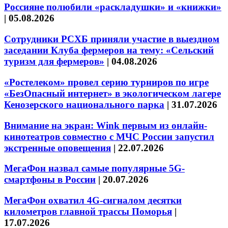
Россияне полюбили «раскладушки» и «книжки»
|
05.08.2026
Сотрудники РСХБ приняли участие в выездном
заседании Клуба фермеров на тему: «Сельский
туризм для фермеров»
|
04.08.2026
«Ростелеком» провел серию турниров по игре
«БезОпасный интернет» в экологическом лагере
Кенозерского национального парка
|
31.07.2026
Внимание на экран: Wink первым из онлайн-
кинотеатров совместно с МЧС России запустил
экстренные оповещения
|
22.07.2026
МегаФон назвал самые популярные 5G-
смартфоны в России
|
20.07.2026
МегаФон охватил 4G-сигналом десятки
километров главной трассы Поморья
|
17.07.2026