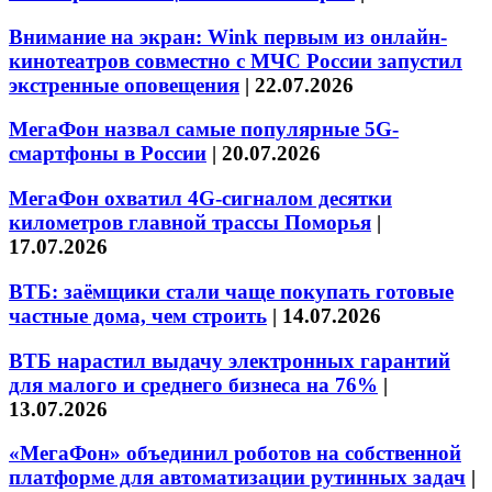
Внимание на экран: Wink первым из онлайн-
кинотеатров совместно с МЧС России запустил
экстренные оповещения
|
22.07.2026
МегаФон назвал самые популярные 5G-
смартфоны в России
|
20.07.2026
МегаФон охватил 4G-сигналом десятки
километров главной трассы Поморья
|
17.07.2026
ВТБ: заёмщики стали чаще покупать готовые
частные дома, чем строить
|
14.07.2026
ВТБ нарастил выдачу электронных гарантий
для малого и среднего бизнеса на 76%
|
13.07.2026
«МегаФон» объединил роботов на собственной
платформе для автоматизации рутинных задач
|