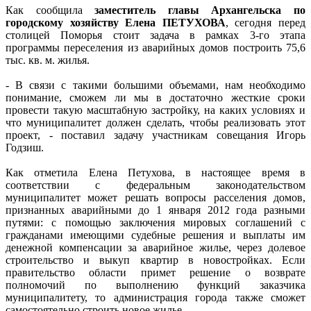
Как сообщила
заместитель главы Архангельска по
городскому хозяйству Елена ПЕТУХОВА
, сегодня перед
столицей Поморья стоит задача в рамках 3-го этапа
программы переселения из аварийных домов построить 75,6
тыс. кв. м. жилья.
- В связи с такими большими объемами, нам необходимо
понимание, сможем ли мы в достаточно жесткие сроки
провести такую масштабную застройку, на каких условиях и
что муниципалитет должен сделать, чтобы реализовать этот
проект, - поставил задачу участникам совещания Игорь
Годзиш.
Как отметила Елена Петухова, в настоящее время в
соответствии с федеральным законодательством
муниципалитет может решать вопросы расселения домов,
признанных аварийными до 1 января 2012 года разными
путями: с помощью заключения мировых соглашений с
гражданами имеющими судебные решения и выплаты им
денежной компенсации за аварийное жилье, через долевое
строительство и выкуп квартир в новостройках. Если
правительство области примет решение о возврате
полномочий по выполнению функций заказчика
муниципалитету, то администрация города также сможет
самостоятельно строить новое жилье.