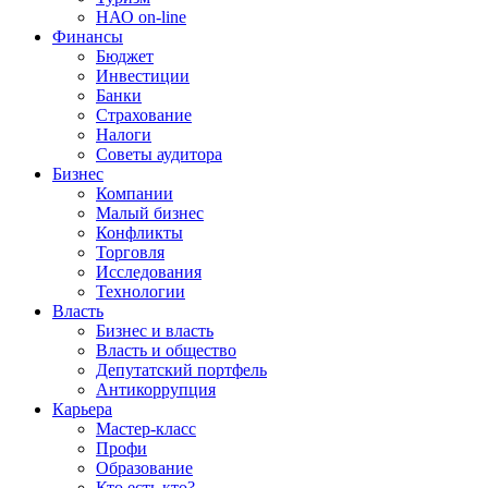
НАО on-line
Финансы
Бюджет
Инвестиции
Банки
Страхование
Налоги
Советы аудитора
Бизнес
Компании
Малый бизнес
Конфликты
Торговля
Исследования
Технологии
Власть
Бизнес и власть
Власть и общество
Депутатский портфель
Антикоррупция
Карьера
Мастер-класс
Профи
Образование
Кто есть кто?