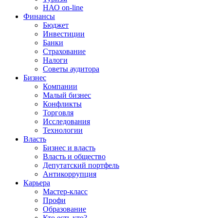
НАО on-line
Финансы
Бюджет
Инвестиции
Банки
Страхование
Налоги
Советы аудитора
Бизнес
Компании
Малый бизнес
Конфликты
Торговля
Исследования
Технологии
Власть
Бизнес и власть
Власть и общество
Депутатский портфель
Антикоррупция
Карьера
Мастер-класс
Профи
Образование
Кто есть кто?