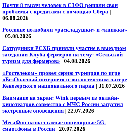
Почти 8 тысяч человек в СЗФО решили свои
проблемы с кредитами с помощью Сбера
|
06.08.2026
Россияне полюбили «раскладушки» и «книжки»
|
05.08.2026
Сотрудники РСХБ приняли участие в выездном
заседании Клуба фермеров на тему: «Сельский
туризм для фермеров»
|
04.08.2026
«Ростелеком» провел серию турниров по игре
«БезОпасный интернет» в экологическом лагере
Кенозерского национального парка
|
31.07.2026
Внимание на экран: Wink первым из онлайн-
кинотеатров совместно с МЧС России запустил
экстренные оповещения
|
22.07.2026
МегаФон назвал самые популярные 5G-
смартфоны в России
|
20.07.2026