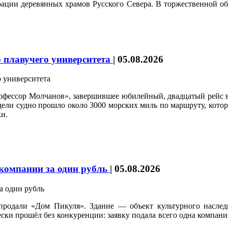
врации деревянных храмов Русского Севера. В торжественной о
 плавучего университета
|
05.08.2026
рофессор Молчанов», завершившее юбилейный, двадцатый рейс 
едели судно прошло около 3000 морских миль по маршруту, кот
и.
 компании за один рубль
|
05.08.2026
продали «Дом Пикуля». Здание — объект культурного наследи
и прошёл без конкуренции: заявку подала всего одна компания,