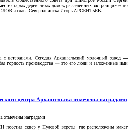
едатель Общественного совета при Минстрое России Сергей
сте старых деревянных домов, расселённых застройщиком по
 ФРОЛОВ и глава Северодвинска Игорь АРСЕНТЬЕВ.
ча с ветеранами. Сегодня Архангельский молочный завод —
бая гордость производства — это его люди и заложенные ими
еского центра Архангельска отмечены наградами
Н посетил сквер у Нулевой версты, где расположены макет