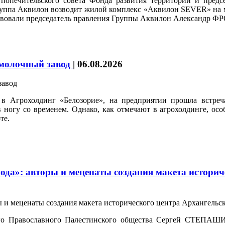
попечительского совета Фонда развития территорий и предс
уппа Аквилон возводит жилой комплекс «Аквилон SEVER» на ме
аствовали председатель правления Группы Аквилон Александр
 молочный завод
|
06.08.2026
в Агрохолдинг «Белозорие», на предприятии прошла встре
ногу со временем. Однако, как отмечают в агрохолдинге, осо
те.
да»: авторы и меценаты создания макета историч
ого Православного Палестинского общества Сергей СТЕПАШИ