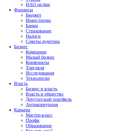
НАО on-line
Финансы
Бюджет
Инвестиции
Банки
Страхование
Налоги
Советы аудитора
Бизнес
Компании
Малый бизнес
Конфликты
Торговля
Исследования
Технологии
Власть
Бизнес и власть
Власть и общество
Депутатский портфель
Антикоррупция
Карьера
Мастер-класс
Профи
Образование
Кто есть кто?