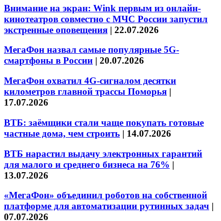
Внимание на экран: Wink первым из онлайн-
кинотеатров совместно с МЧС России запустил
экстренные оповещения
|
22.07.2026
МегаФон назвал самые популярные 5G-
смартфоны в России
|
20.07.2026
МегаФон охватил 4G-сигналом десятки
километров главной трассы Поморья
|
17.07.2026
ВТБ: заёмщики стали чаще покупать готовые
частные дома, чем строить
|
14.07.2026
ВТБ нарастил выдачу электронных гарантий
для малого и среднего бизнеса на 76%
|
13.07.2026
«МегаФон» объединил роботов на собственной
платформе для автоматизации рутинных задач
|
07.07.2026