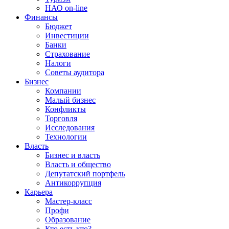
НАО on-line
Финансы
Бюджет
Инвестиции
Банки
Страхование
Налоги
Советы аудитора
Бизнес
Компании
Малый бизнес
Конфликты
Торговля
Исследования
Технологии
Власть
Бизнес и власть
Власть и общество
Депутатский портфель
Антикоррупция
Карьера
Мастер-класс
Профи
Образование
Кто есть кто?