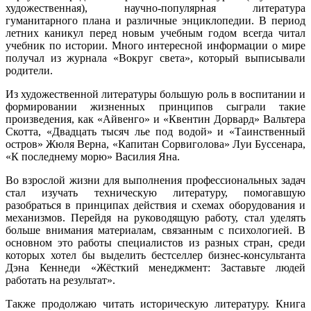
художественная), научно-популярная литература
гуманитарного плана и различные энциклопедии. В период
летних каникул перед новым учебным годом всегда читал
учебник по истории. Много интересной информации о мире
получал из журнала «Вокруг света», который выписывали
родители.
Из художественной литературы большую роль в воспитании и
формировании жизненных принципов сыграли такие
произведения, как «Айвенго» и «Квентин Дорвард» Вальтера
Скотта, «Двадцать тысяч лье под водой» и «Таинственный
остров» Жюля Верна, «Капитан Сорвиголова» Луи Буссенара,
«К последнему морю» Василия Яна.
Во взрослой жизни для выполнения профессиональных задач
стал изучать техническую литературу, помогавшую
разобраться в принципах действия и схемах оборудования и
механизмов. Перейдя на руководящую работу, стал уделять
больше внимания материалам, связанным с психологией. В
основном это работы специалистов из разных стран, среди
которых хотел бы выделить бестселлер бизнес-консультанта
Дэна Кеннеди «Жёсткий менеджмент: Заставьте людей
работать на результат».
Также продолжаю читать историческую литературу. Книга