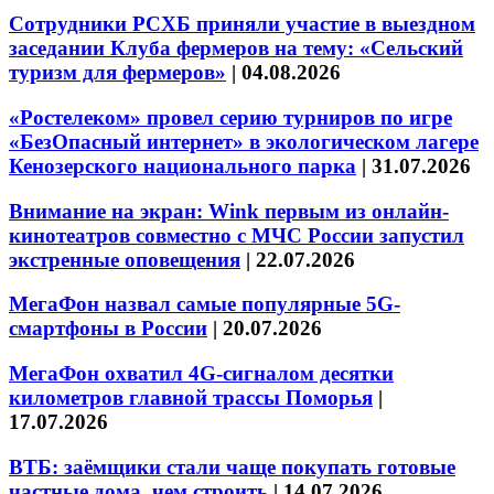
Сотрудники РСХБ приняли участие в выездном
заседании Клуба фермеров на тему: «Сельский
туризм для фермеров»
|
04.08.2026
«Ростелеком» провел серию турниров по игре
«БезОпасный интернет» в экологическом лагере
Кенозерского национального парка
|
31.07.2026
Внимание на экран: Wink первым из онлайн-
кинотеатров совместно с МЧС России запустил
экстренные оповещения
|
22.07.2026
МегаФон назвал самые популярные 5G-
смартфоны в России
|
20.07.2026
МегаФон охватил 4G-сигналом десятки
километров главной трассы Поморья
|
17.07.2026
ВТБ: заёмщики стали чаще покупать готовые
частные дома, чем строить
|
14.07.2026