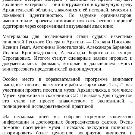
архивные материалы – они погружаются в культурную среду
Архангельской области, знакомятся с её историей, музеями и
локальной идентичностью. По задумке организаторов,
именно такие проекты помогают показать регион широкой
аудитории через современный визуальный язык кино.
Материалом для исследований стали судьбы известных
личностей Русского Севера и Арктики — Степана Писахова,
Ксении Гемп, Антонины Колотиловой, Александра Баранова,
Иоанна Кронштадтского, Александра Борисова и купцов
Строгановых. Итогом станут сценарные заявки игровых и
документальных фильмов, которые в дальнейшем смогут
заинтересовать представителей киноиндустрии.
Особое место в образовательной программе занимают
выездные занятия, экскурсии и работа с архивами. Так, 21 мая
участники проекта посетили музеи Архангельска, в том числе
Музей художника и сказочника С.Г. Писахова. Для студентов
это стало не просто знакомством с экспозицией, а
полноценной исследовательской практикой.
«За несколько дней мы собрали огромное количество
информации и достоверных биографических фактов. Очень
помогло посещение музея Писахова: экскурсия позволила
сформировать более целостное восприятие личности и