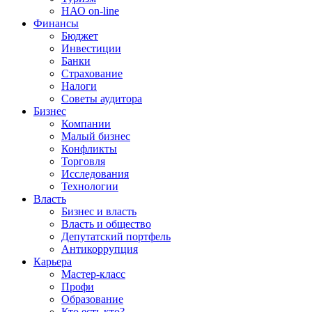
НАО on-line
Финансы
Бюджет
Инвестиции
Банки
Страхование
Налоги
Советы аудитора
Бизнес
Компании
Малый бизнес
Конфликты
Торговля
Исследования
Технологии
Власть
Бизнес и власть
Власть и общество
Депутатский портфель
Антикоррупция
Карьера
Мастер-класс
Профи
Образование
Кто есть кто?