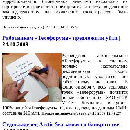
корреспонденция бизнесменов неделями находилась на
сортировке в отделениях предприятия, и время, выделенное
законодательством на заключение госконтрактов, было
упущено.
Начало активности (дата): 27.10.2009 01:35:51
Работникам «Телефорума» предложили уйти
|
24.10.2009
Руководство архангельского
«Телефорума» в спешном
порядке настоятельно
рекомендовало своим
подчиненным уволиться «по
собственному желанию». В
конце октября у всех торговых
точек «Телефорума» появится
новый собственник - ЗАО «РТК
МТС». Компания выкупила
100% акций «Телефорума». Сумма сделки, по данным СМИ,
составила
$
10 млн.
Начало активности (дата): 24.10.2009 12:49:27
Судовладелец Arctic Sea заявил о банкротстве
|