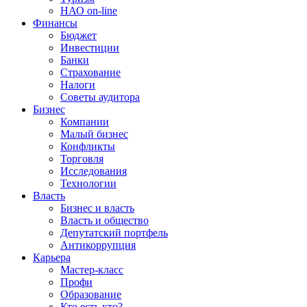
НАО on-line
Финансы
Бюджет
Инвестиции
Банки
Страхование
Налоги
Советы аудитора
Бизнес
Компании
Малый бизнес
Конфликты
Торговля
Исследования
Технологии
Власть
Бизнес и власть
Власть и общество
Депутатский портфель
Антикоррупция
Карьера
Мастер-класс
Профи
Образование
Кто есть кто?