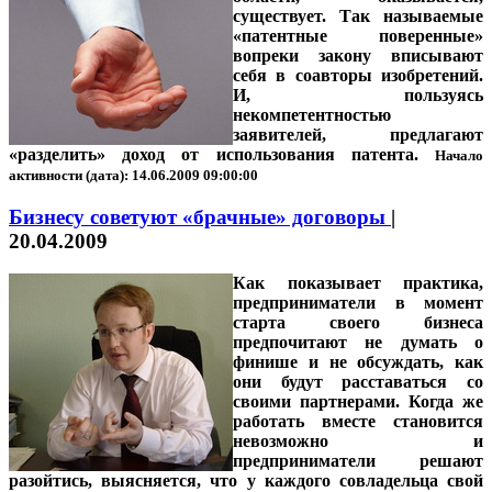
существует. Так называемые
«патентные поверенные»
вопреки закону вписывают
себя в соавторы изобретений.
И, пользуясь
некомпетентностью
заявителей, предлагают
«разделить» доход от использования патента
.
Начало
активности (дата): 14.06.2009 09:00:00
Бизнесу советуют «брачные» договоры
|
20.04.2009
Как показывает практика,
предприниматели в момент
старта своего бизнеса
предпочитают не думать о
финише и не обсуждать, как
они будут расставаться со
своими партнерами. Когда же
работать вместе становится
невозможно и
предприниматели решают
разойтись, выясняется, что у каждого совладельца свой