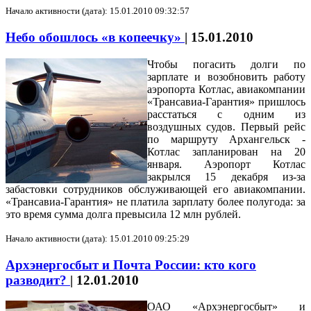
Начало активности (дата): 15.01.2010 09:32:57
Небо обошлось «в копеечку»
|
15.01.2010
Чтобы погасить долги по
зарплате и возобновить работу
аэропорта Котлас, авиакомпании
«Трансавиа-Гарантия» пришлось
расстаться с одним из
воздушных судов. Первый рейс
по маршруту Архангельск -
Котлас запланирован на 20
января. Аэропорт Котлас
закрылся 15 декабря из-за
забастовки сотрудников обслуживающей его авиакомпании.
«Трансавиа-Гарантия» не платила зарплату более полугода: за
это время сумма долга превысила 12 млн рублей.
Начало активности (дата): 15.01.2010 09:25:29
Архэнергосбыт и Почта России: кто кого
разводит?
|
12.01.2010
ОАО «Архэнергосбыт» и