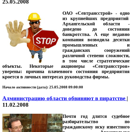
25.05.2008
ОАО «Севтрансстрой» - одно
из крупнейших предприятий
Архангельской области -
доведено до состояния
банкротства. А еще недавно
компания возводила десятки
промышленных и
гражданских сооружений
различной степени сложности,
в том числе стратегические
объекты. Некоторые акционеры «Севтрансстроя»
уверены: причина плачевного состояния предприятия
кроется в личных интересах руководства фирмы.
Начало активности (дата): 25.05.2008 09:00:00
Администрацию области обвиняют в пиратстве
|
11.02.2008
Почти год длится судебное
разбирательство по
гражданскому иску известного