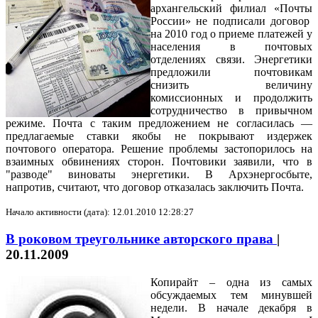
архангельский филиал «Почты
России» не подписали договор
на 2010 год о приеме платежей у
населения в почтовых
отделениях связи. Энергетики
предложили почтовикам
снизить величину
комиссионных и продолжить
сотрудничество в привычном
режиме. Почта с таким предложением не согласилась —
предлагаемые ставки якобы не покрывают издержек
почтового оператора. Решение проблемы застопорилось на
взаимных обвинениях сторон. Почтовики заявили, что в
"разводе" виноваты энергетики. В Архэнергосбыте,
напротив, считают, что договор отказалась заключить Почта.
Начало активности (дата): 12.01.2010 12:28:27
В роковом треугольнике авторского права
|
20.11.2009
Копирайт – одна из самых
обсуждаемых тем минувшей
недели. В начале декабря в