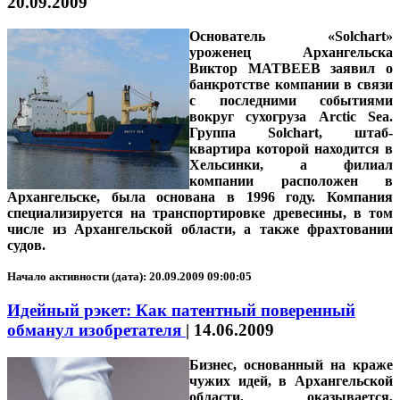
20.09.2009
Основатель «Solchart»
уроженец Архангельска
Виктор МАТВЕЕВ
заявил о
банкротстве компании в связи
с последними событиями
вокруг сухогруза Arctic Sea.
Группа Solchart, штаб-
квартира которой находится в
Хельсинки, а филиал
компании расположен в
Архангельске, была основана в 1996 году. Компания
специализируется на транспортировке древесины, в том
числе из Архангельской области, а также фрахтовании
судов.
Начало активности (дата): 20.09.2009 09:00:05
Идейный рэкет: Как патентный поверенный
обманул изобретателя
|
14.06.2009
Бизнес, основанный на краже
чужих идей, в Архангельской
области, оказывается,