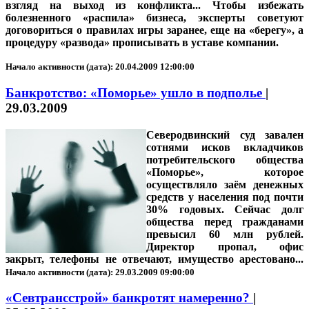
взгляд на выход из конфликта...
Чтобы избежать
болезненного «распила» бизнеса, эксперты советуют
договориться о правилах игры заранее, еще на «берегу», а
процедуру «развода» прописывать в уставе компании.
Начало активности (дата): 20.04.2009 12:00:00
Банкротство: «Поморье» ушло в подполье
|
29.03.2009
Северодвинский суд завален
сотнями исков вкладчиков
потребительского общества
«Поморье», которое
осуществляло заём денежных
средств у населения под почти
30% годовых. Сейчас долг
общества перед гражданами
превысил 60 млн рублей.
Директор пропал, офис
закрыт, телефоны не отвечают, имущество арестовано...
Начало активности (дата): 29.03.2009 09:00:00
«Севтрансстрой» банкротят намеренно?
|