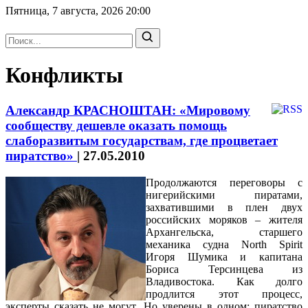
Пятница, 7 августа, 2026
20:00
Конфликты
Александр КРАСНОШТАН: «Мировому
сообществу дешевле оказать помощь
слаборазвитым государствам, где процветает
пиратство»
|
27.05.2010
Продолжаются переговоры с
нигерийскими пиратами,
захватившими в плен двух
российских моряков – жителя
Архангельска, старшего
механика судна North Spirit
Игоря Шумика и капитана
Бориса Терсинцева из
Владивостока. Как долго
продлится этот процесс,
эксперты сказать не могут. Но уверены в одном: пиратство