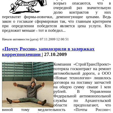
всерьез опасаются, что в
очередной раз значительную
долю контрактов у них
перехватят фирмы-новички, демпингующие ценами. Ведь
закон о госзаказе сформирован так, что главным критерием
при определении победителя является цена услуги. Кто
предложит меньше - тот и победил...
Начало активности (дата): 07.11.2009 12:00:51
«Почту России» заподозрили в задержках
корреспонденции
|
27.10.2009
Компания «СтройТрансПроект»
потеряла госконтракт на ремонт
автомобильной дороги, а ООО
«Новые технологии» лишилось
договора на поставку запчастей
на общую сумму свыше 1 млн
рублей. В Управлении
Федеральной антимонопольной
службы по Архангельской
области предполагают, что
виной тому медлительность «Почты России»: