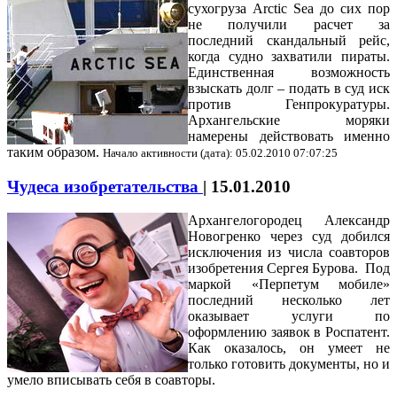
сухогруза Arctic Sea до сих пор
не получили расчет за
последний скандальный рейс,
когда судно захватили пираты.
Единственная возможность
взыскать долг – подать в суд иск
против Генпрокуратуры.
Архангельские моряки
намерены действовать именно
таким образом.
Начало активности (дата): 05.02.2010 07:07:25
Чудеса изобретательства
|
15.01.2010
Архангелогородец Александр
Новогренко через суд добился
исключения из числа соавторов
изобретения Сергея Бурова. Под
маркой «Перпетум мобиле»
последний несколько лет
оказывает услуги по
оформлению заявок в Роспатент.
Как оказалось, он умеет не
только готовить документы, но и
умело вписывать себя в соавторы.