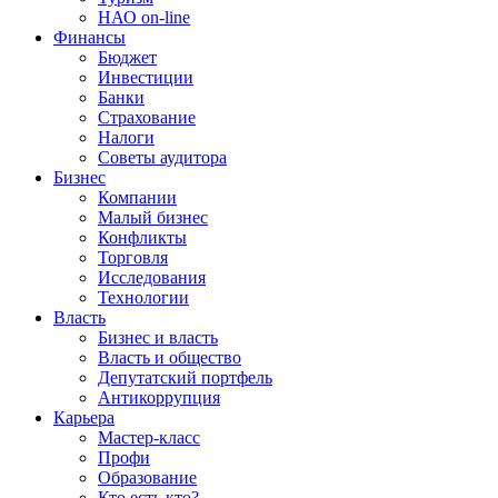
НАО on-line
Финансы
Бюджет
Инвестиции
Банки
Страхование
Налоги
Советы аудитора
Бизнес
Компании
Малый бизнес
Конфликты
Торговля
Исследования
Технологии
Власть
Бизнес и власть
Власть и общество
Депутатский портфель
Антикоррупция
Карьера
Мастер-класс
Профи
Образование
Кто есть кто?