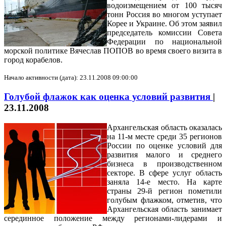
водоизмещением от 100 тысяч
тонн Россия во многом уступает
Корее и Украине. Об этом заявил
председатель комиссии Совета
Федерации по национальной
морской политике Вячеслав ПОПОВ во время своего визита в
город корабелов.
Начало активности (дата): 23.11.2008 09:00:00
Голубой флажок как оценка условий развития
|
23.11.2008
Архангельская область оказалась
на 11-м месте среди 35 регионов
России по оценке условий для
развития малого и среднего
бизнеса в производственном
секторе. В сфере услуг область
заняла 14-е место. На карте
страны 29-й регион пометили
голубым флажком, отметив, что
Архангельская область занимает
серединное положение между регионами-лидерами и