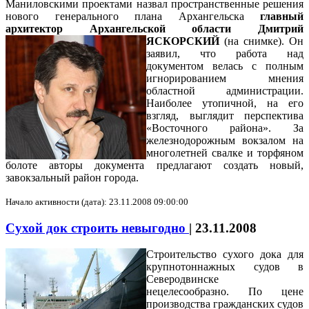
Маниловскими проектами назвал пространственные решения
нового генерального плана Архангельска
главный
архитектор Архангельской области Дмитрий
ЯСКОРСКИЙ
(на снимке).
Он
заявил, что работа над
документом велась с полным
игнорированием мнения
областной администрации.
Наиболее утопичной, на его
взгляд, выглядит перспектива
«Восточного района». За
железнодорожным вокзалом на
многолетней свалке и торфяном
болоте авторы документа предлагают создать новый,
завокзальный район города.
Начало активности (дата): 23.11.2008 09:00:00
Сухой док строить невыгодно
|
23.11.2008
Строительство сухого дока для
крупнотоннажных судов в
Северодвинске
нецелесообразно. По цене
производства гражданских судов