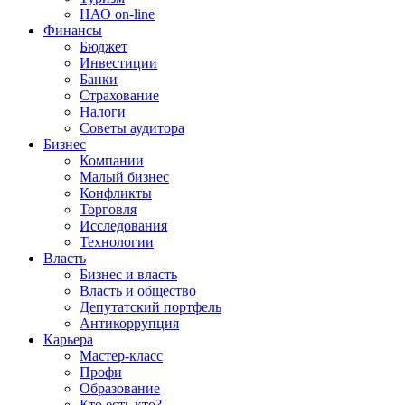
НАО on-line
Финансы
Бюджет
Инвестиции
Банки
Страхование
Налоги
Советы аудитора
Бизнес
Компании
Малый бизнес
Конфликты
Торговля
Исследования
Технологии
Власть
Бизнес и власть
Власть и общество
Депутатский портфель
Антикоррупция
Карьера
Мастер-класс
Профи
Образование
Кто есть кто?