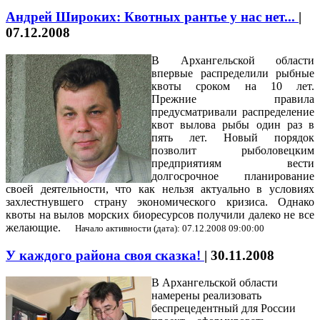
Андрей Широких: Квотных рантье у нас нет...
|
07.12.2008
В Архангельской области
впервые распределили рыбные
квоты сроком на 10 лет.
Прежние правила
предусматривали распределение
квот вылова рыбы один раз в
пять лет. Новый порядок
позволит рыболовецким
предприятиям вести
долгосрочное планирование
своей деятельности, что как нельзя актуально в условиях
захлестнувшего страну экономического кризиса. Однако
квоты на вылов морских биоресурсов получили далеко не все
желающие.
Начало активности (дата): 07.12.2008 09:00:00
У каждого района своя сказка!
|
30.11.2008
В Архангельской области
намерены реализовать
беспрецедентный для России