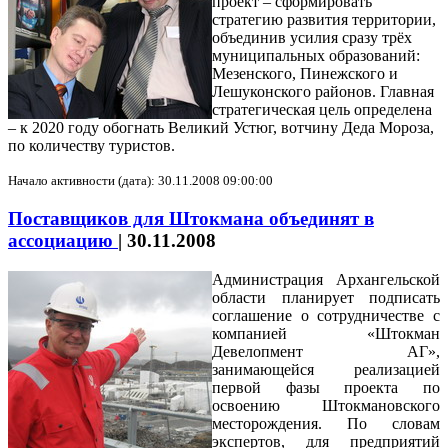
проект – сформировать
стратегию развития территории,
объединив усилия сразу трёх
муниципальных образований:
Мезенского, Пинежского и
Лешуконского районов. Главная
стратегическая цель определена
– к 2020 году обогнать Великий Устюг, вотчину Деда Мороза,
по количеству туристов.
Начало активности (дата): 30.11.2008 09:00:00
Поставщиков для Штокмана объединят в
ассоциацию
|
30.11.2008
Администрация Архангельской
области планирует подписать
соглашение о сотрудничестве с
компанией «Штокман
Девелопмент АГ»,
занимающейся реализацией
первой фазы проекта по
освоению Штокмановского
месторождения. По словам
экспертов, для предприятий