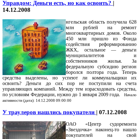
Управдом: Деньги есть, но как освоить?
|
14.12.2008
нгельская область получила 628
млн рублей на ремонт
многоквартирных домов. Около
450 млн пришло из Фонда
содействия реформированию
ЖКХ, остальное — деньги
муниципалитетов и
собственников жилья. За
федеральную субсидию регион
боролся полтора года. Теперь
средства выделены, но успеют ли коммунальщики их
освоить? Деньги до сих пор не поступили на счета
управляющих компаний. Между тем израсходовать средства,
по условиям Федерации, нужно до 1 января 2009 года.
Начало
активности (дата): 14.12.2008 09:00:00
У траулеров нашлись покупатели
|
07.12.2008
ОАО «Центр судоремонта
«Звездочка» наконец-то нашло
покупателей на свой