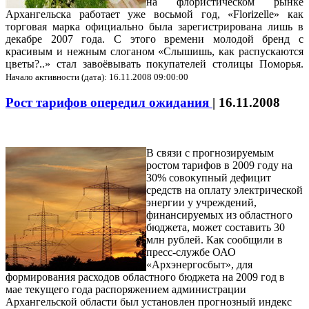
на флористическом рынке
Архангельска работает уже восьмой год, «Florizelle» как
торговая марка официально была зарегистрирована лишь в
декабре 2007 года. С этого времени молодой бренд с
красивым и нежным слоганом «Слышишь, как распускаются
цветы?..» стал завоёвывать покупателей столицы Поморья.
Начало активности (дата): 16.11.2008 09:00:00
Рост тарифов опередил ожидания
|
16.11.2008
В связи с прогнозируемым
ростом тарифов в 2009 году на
30% совокупный дефицит
средств на оплату электрической
энергии у учреждений,
финансируемых из областного
бюджета, может составить 30
млн рублей.
Как сообщили в
пресс-службе ОАО
«Архэнергосбыт», для
формирования расходов областного бюджета на 2009 год в
мае текущего года распоряжением администрации
Архангельской области был установлен прогнозный индекс