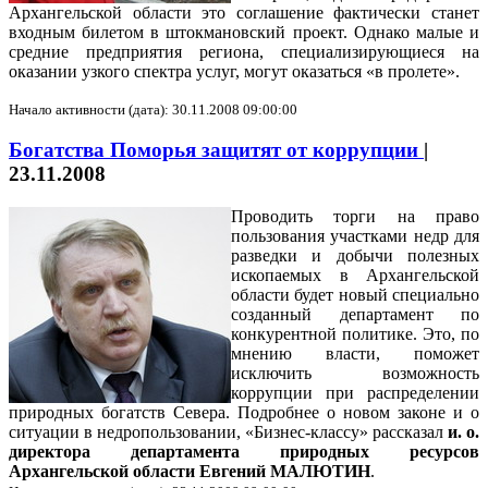
Архангельской области это соглашение фактически станет
входным билетом в штокмановский проект. Однако малые и
средние предприятия региона, специализирующиеся на
оказании узкого спектра услуг, могут оказаться «в пролете».
Начало активности (дата): 30.11.2008 09:00:00
Богатства Поморья защитят от коррупции
|
23.11.2008
Проводить торги на право
пользования участками недр для
разведки и добычи полезных
ископаемых в Архангельской
области будет новый специально
созданный департамент по
конкурентной политике. Это, по
мнению власти, поможет
исключить возможность
коррупции при распределении
природных богатств Севера.
Подробнее о новом законе и о
ситуации в недропользовании, «Бизнес-классу» рассказал
и. о.
директора департамента природных ресурсов
Архангельской области Евгений МАЛЮТИН
.