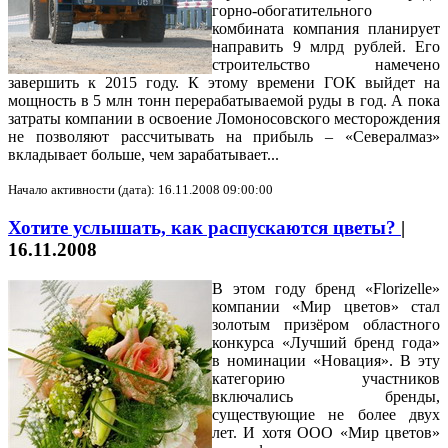
горно-обогатительного
комбината компания планирует
направить 9 млрд рублей. Его
строительство намечено
завершить к 2015 году. К этому времени ГОК выйдет на
мощность в 5 млн тонн перерабатываемой руды в год. А пока
затраты компании в освоение Ломоносовского месторождения
не позволяют рассчитывать на прибыль – «Севералмаз»
вкладывает больше, чем зарабатывает...
Начало активности (дата): 16.11.2008 09:00:00
Хотите услышать, как распускаются цветы?
|
16.11.2008
В этом году бренд «Florizelle»
компании «Мир цветов» стал
золотым призёром областного
конкурса «Лучший бренд года»
в номинации «Новация». В эту
категорию участников
включались бренды,
существующие не более двух
лет. И хотя ООО «Мир цветов»