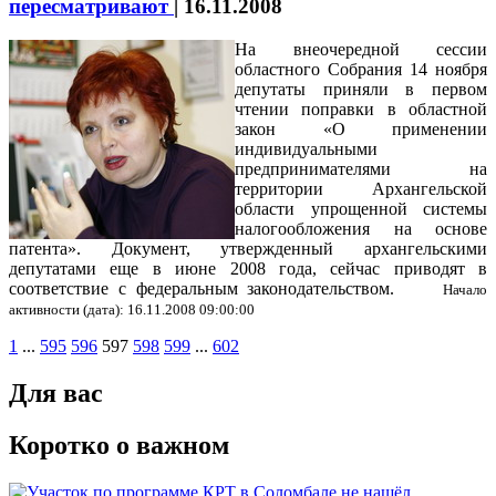
пересматривают
|
16.11.2008
На внеочередной сессии
областного Собрания 14 ноября
депутаты приняли в первом
чтении поправки в областной
закон «О применении
индивидуальными
предпринимателями на
территории Архангельской
области упрощенной системы
налогообложения на основе
патента». Документ, утвержденный архангельскими
депутатами еще в июне 2008 года, сейчас приводят в
соответствие с федеральным законодательством.
Начало
активности (дата): 16.11.2008 09:00:00
1
...
595
596
597
598
599
...
602
Для вас
Коротко о важном