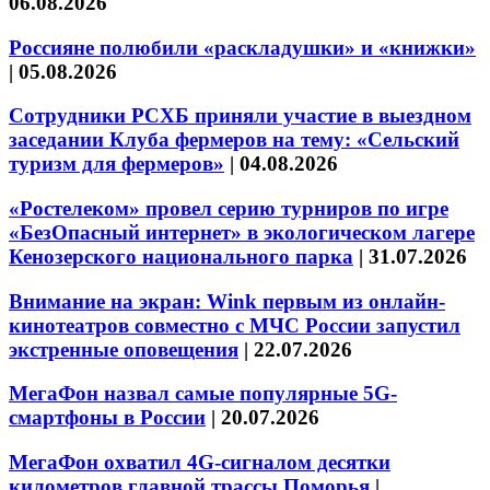
06.08.2026
Россияне полюбили «раскладушки» и «книжки»
|
05.08.2026
Сотрудники РСХБ приняли участие в выездном
заседании Клуба фермеров на тему: «Сельский
туризм для фермеров»
|
04.08.2026
«Ростелеком» провел серию турниров по игре
«БезОпасный интернет» в экологическом лагере
Кенозерского национального парка
|
31.07.2026
Внимание на экран: Wink первым из онлайн-
кинотеатров совместно с МЧС России запустил
экстренные оповещения
|
22.07.2026
МегаФон назвал самые популярные 5G-
смартфоны в России
|
20.07.2026
МегаФон охватил 4G-сигналом десятки
километров главной трассы Поморья
|