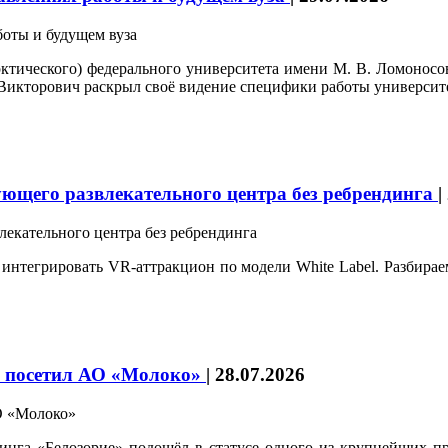
ческого) федерального университета имени М. В. Ломоносова
 Викторович раскрыл своё видение специфики работы университет
ующего развлекательного центра без ребрендинга
|
 интегрировать VR-аттракцион по модели White Label. Разбира
ка посетил АО «Молоко»
|
28.07.2026
инга «Белозорие» подошёл в статусе одного из крупнейших 