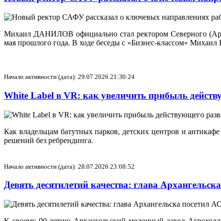
Михаил ДАНИЛОВ официально стал ректором Северного (Аркти
мая прошлого года. В ходе беседы с «Бизнес-классом» Михаил
Начало активности (дата): 29.07.2026 21:30:24
White Label в VR: как увеличить прибыль действ
Как владельцам батутных парков, детских центров и антикафе
решений без ребрендинга.
Начало активности (дата): 28.07.2026 23:08:52
Девять десятилетий качества: глава Архангельс
К своему 90-летию Архангельский молочный завод Агрохолд