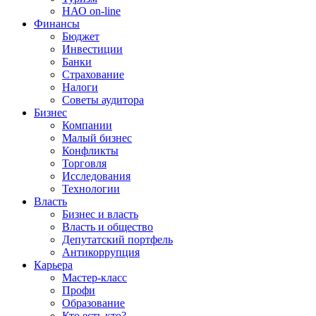
НАО on-line
Финансы
Бюджет
Инвестиции
Банки
Страхование
Налоги
Советы аудитора
Бизнес
Компании
Малый бизнес
Конфликты
Торговля
Исследования
Технологии
Власть
Бизнес и власть
Власть и общество
Депутатский портфель
Антикоррупция
Карьера
Мастер-класс
Профи
Образование
Кто есть кто?