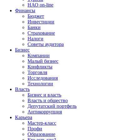
НАО on-line
Финансы
Бюджет
Инвестиции
Банки
Страхование
Налоги
Советы аудитора
Бизнес
Компании
Малый бизнес
Конфликты
Торговля
Исследования
Технологии
Власть
Бизнес и власть
Власть и общество
Депутатский портфель
Антикоррупция
Карьера
Мастер-класс
Профи
Образование
Кто есть кто?