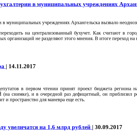
й бухгалтерии в муниципальных учреждениях Арха
переходить на централизованный бухучет. Как считают в горо
х организаций не разделяют этого мнения. В итоге переход на
ра
|
14.11.2017
депутатов в первом чтении принят проект бюджета региона н
на снимке), и в очередной раз дефицитный, он приблизил рег
т и пространство для маневра еще есть.
ду увеличатся на 1,6 млрд рублей
|
30.09.2017