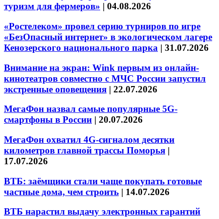
туризм для фермеров»
|
04.08.2026
«Ростелеком» провел серию турниров по игре
«БезОпасный интернет» в экологическом лагере
Кенозерского национального парка
|
31.07.2026
Внимание на экран: Wink первым из онлайн-
кинотеатров совместно с МЧС России запустил
экстренные оповещения
|
22.07.2026
МегаФон назвал самые популярные 5G-
смартфоны в России
|
20.07.2026
МегаФон охватил 4G-сигналом десятки
километров главной трассы Поморья
|
17.07.2026
ВТБ: заёмщики стали чаще покупать готовые
частные дома, чем строить
|
14.07.2026
ВТБ нарастил выдачу электронных гарантий