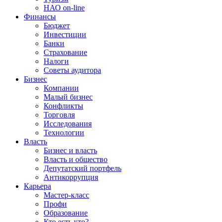
НАО on-line
Финансы
Бюджет
Инвестиции
Банки
Страхование
Налоги
Советы аудитора
Бизнес
Компании
Малый бизнес
Конфликты
Торговля
Исследования
Технологии
Власть
Бизнес и власть
Власть и общество
Депутатский портфель
Антикоррупция
Карьера
Мастер-класс
Профи
Образование
Кто есть кто?