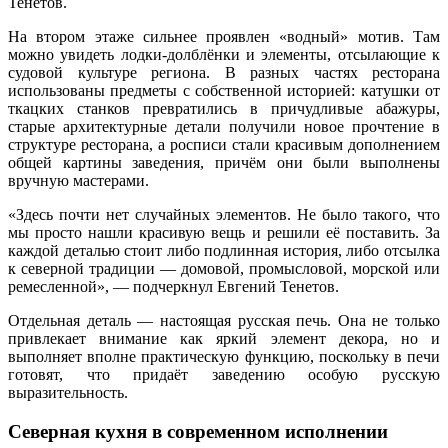
Тенетов.
На втором этаже сильнее проявлен «водный» мотив. Там
можно увидеть лодки-долблёнки и элементы, отсылающие к
судовой культуре региона. В разных частях ресторана
использованы предметы с собственной историей: катушки от
ткацких станков превратились в причудливые абажуры,
старые архитектурные детали получили новое прочтение в
структуре ресторана, а росписи стали красивым дополнением
общей картины заведения, причём они были выполнены
вручную мастерами.
«Здесь почти нет случайных элементов. Не было такого, что
мы просто нашли красивую вещь и решили её поставить. За
каждой деталью стоит либо подлинная история, либо отсылка
к северной традиции — домовой, промысловой, морской или
ремесленной», — подчеркнул Евгений Тенетов.
Отдельная деталь — настоящая русская печь. Она не только
привлекает внимание как яркий элемент декора, но и
выполняет вполне практическую функцию, поскольку в печи
готовят, что придаёт заведению особую русскую
выразительность.
Северная кухня в современном исполнении