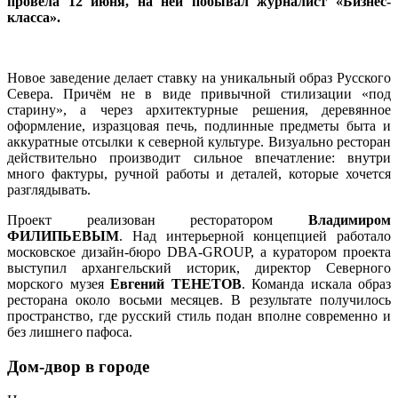
провела 12 июня, на ней побывал журналист «Бизнес-
класса».
Новое заведение делает ставку на уникальный образ Русского
Севера. Причём не в виде привычной стилизации «под
старину», а через архитектурные решения, деревянное
оформление, изразцовая печь, подлинные предметы быта и
аккуратные отсылки к северной культуре. Визуально ресторан
действительно производит сильное впечатление: внутри
много фактуры, ручной работы и деталей, которые хочется
разглядывать.
Проект реализован ресторатором
Владимиром
ФИЛИПЬЕВЫМ
. Над интерьерной концепцией работало
московское дизайн-бюро DBA-GROUP, а куратором проекта
выступил архангельский историк, директор Северного
морского музея
Евгений ТЕНЕТОВ
. Команда искала образ
ресторана около восьми месяцев. В результате получилось
пространство, где русский стиль подан вполне современно и
без лишнего пафоса.
Дом-двор в городе