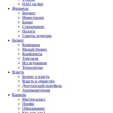
НАО on-line
Финансы
Бюджет
Инвестиции
Банки
Страхование
Налоги
Советы аудитора
Бизнес
Компании
Малый бизнес
Конфликты
Торговля
Исследования
Технологии
Власть
Бизнес и власть
Власть и общество
Депутатский портфель
Антикоррупция
Карьера
Мастер-класс
Профи
Образование
Кто есть кто?