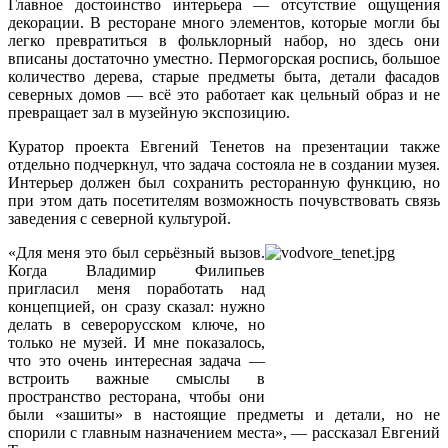
Главное достоинство интерьера — отсутствие ощущения
декорации. В ресторане много элементов, которые могли бы
легко превратиться в фольклорный набор, но здесь они
вписаны достаточно уместно. Пермогорская роспись, большое
количество дерева, старые предметы быта, детали фасадов
северных домов — всё это работает как цельный образ и не
превращает зал в музейную экспозицию.
Куратор проекта Евгений Тенетов на презентации также
отдельно подчеркнул, что задача состояла не в создании музея.
Интерьер должен был сохранить ресторанную функцию, но
при этом дать посетителям возможность почувствовать связь
заведения с северной культурой.
«Для меня это был серьёзный вызов.
Когда Владимир Филипьев
пригласил меня поработать над
концепцией, он сразу сказал: нужно
делать в северорусском ключе, но
только не музей. И мне показалось,
что это очень интересная задача —
встроить важные смыслы в
пространство ресторана, чтобы они
были «зашиты» в настоящие предметы и детали, но не
спорили с главным назначением места», — рассказал Евгений