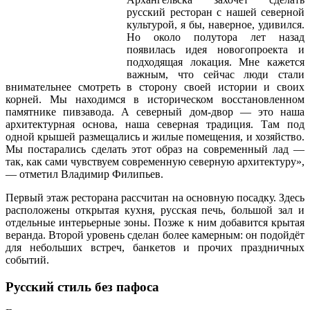
русский ресторан с нашей северной
культурой, я бы, наверное, удивился.
Но около полутора лет назад
появилась идея новогопроекта и
подходящая локация. Мне кажется
важным, что сейчас люди стали
внимательнее смотреть в сторону своей истории и своих
корней. Мы находимся в историческом восстановленном
памятнике пивзавода. А северный дом-двор — это наша
архитектурная основа, наша северная традиция. Там под
одной крышей размещались и жилые помещения, и хозяйство.
Мы постарались сделать этот образ на современный лад —
так, как сами чувствуем современную северную архитектуру»,
— отметил Владимир Филипьев.
Первый этаж ресторана рассчитан на основную посадку. Здесь
расположены открытая кухня, русская печь, большой зал и
отдельные интерьерные зоны. Позже к ним добавится крытая
веранда. Второй уровень сделан более камерным: он подойдёт
для небольших встреч, банкетов и прочих праздничных
событий.
Русский стиль без пафоса