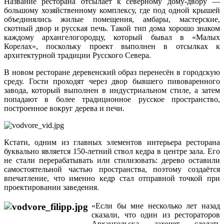
Название ресторана отсылает к северному дому-двору —
большому хозяйственному комплексу, где под одной крышей
объединялись жилые помещения, амбары, мастерские,
скотный двор и русская печь. Такой тип дома хорошо знаком
каждому архангелогородцу, который бывал в «Малых
Корелах», поскольку проект выполнен в отсылках к
архитектурной традиции Русского Севера.
В новом ресторане деревенский образ перенесён в городскую
среду. Гости проходят через двор бывшего пивоваренного
завода, который выполнен в индустриальном стиле, а затем
попадают в более традиционное русское пространство,
построенное вокруг дерева и печи.
Кстати, одним из главных элементов интерьера ресторана
буквально является 150-летний ствол кедра в центре зала. Его
не стали перерабатывать или стилизовать: дерево оставили
самостоятельной частью пространства, поэтому создаётся
впечатление, что именно кедр стал отправной точкой при
проектировании заведения.
«Если бы мне несколько лет назад
сказали, что один из рестораторов
Архангельска захочет сделать