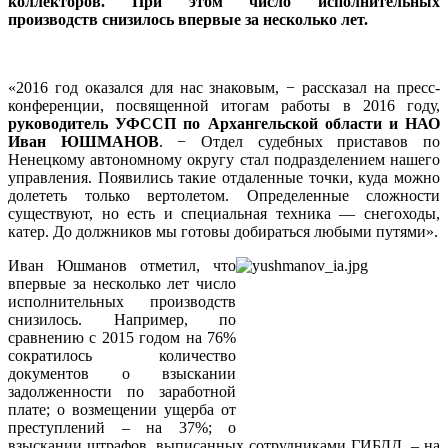
коллекторов. При этом число исполнительных
производств снизилось впервые за несколько лет.
«2016 год оказался для нас знаковым, − рассказал на пресс-
конференции, посвященной итогам работы в 2016 году,
руководитель УФССП по Архангельской области и НАО
Иван ЮШМАНОВ
. − Отдел судебных приставов по
Ненецкому автономному округу стал подразделением нашего
управления. Появились такие отдаленные точки, куда можно
долететь только вертолетом. Определенные сложности
существуют, но есть и специальная техника — снегоходы,
катер. До должников мы готовы добираться любыми путями».
Иван Юшманов отметил, что
впервые за несколько лет число
исполнительных производств
снизилось. Например, по
сравнению с 2015 годом на 76%
сократилось количество
документов о взыскании
задолженности по заработной
плате; о возмещении ущерба от
преступлений – на 37%; о
взыскании штрафов, выписанных сотрудниками ГИБДД, – на