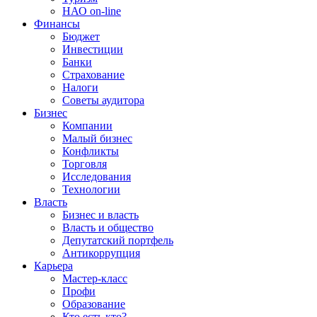
НАО on-line
Финансы
Бюджет
Инвестиции
Банки
Страхование
Налоги
Советы аудитора
Бизнес
Компании
Малый бизнес
Конфликты
Торговля
Исследования
Технологии
Власть
Бизнес и власть
Власть и общество
Депутатский портфель
Антикоррупция
Карьера
Мастер-класс
Профи
Образование
Кто есть кто?