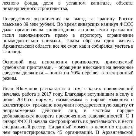
лесного фонда, доля в уставном капитале, объекты
незавершенного строительства.
Посредством ограничения на выезд за границу России
взыскано 89 млн рублей. Во время январских каникул ФССС
даже организовала «новогоднюю акцию»: если гражданин
гасил задолженность прямо в аэропорту, ограничение
незамедлительно снимали. Таким образом один житель
Архангельской области все же смог, как и собирался, улететь в
Таиланд.
Основной вид исполнения производств, применяемый
судебными приставами, − обращение взыскания на денежные
средства должника – почти на 70% перешел в электронный
режим.
Иван Юшманов рассказал и о том, с каких нововведений
началась работа в 2017 году. Благодаря вступившим в силу в
июле 2016-го нормам, называемым в народе «законом о
коллекторах», граждане получили государственную защиту от
неправомерных действий лиц, в частном порядке
добивающихся возврата просроченных задолженностей. С 1
января ФССП начала контролировать их деятельность и вести
специальный реестр. На данный момент в целом по стране в
нем зарегистрировались 45 организаций. В Архангельской