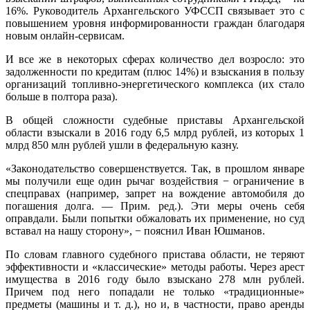
16%. Руководитель Архангельского УФССП связывает это с
повышением уровня информированности граждан благодаря
новым онлайн-сервисам.
И все же в некоторых сферах количество дел возросло: это
задолженности по кредитам (плюс 14%) и взыскания в пользу
организаций топливно-энергетического комплекса (их стало
больше в полтора раза).
В общей сложности судебные приставы Архангельской
области взыскали в 2016 году 6,5 млрд рублей, из которых 1
млрд 850 млн рублей ушли в федеральную казну.
«Законодательство совершенствуется. Так, в прошлом январе
мы получили еще один рычаг воздействия − ограничение в
спецправах (например, запрет на вождение автомобиля до
погашения долга. — Прим. ред.). Эти меры очень себя
оправдали. Были попытки обжаловать их применение, но суд
вставал на нашу сторону», − пояснил Иван Юшманов.
По словам главного судебного пристава области, не теряют
эффективности и «классические» методы работы. Через арест
имущества в 2016 году было взыскано 278 млн рублей.
Причем под него попадали не только «традиционные»
предметы (машины и т. д.), но и, в частности, право аренды