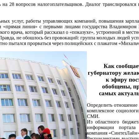
 на 28 вопросов налогоплательщиков. Диалог транслировался 
ных услуг, работы управляющих компаний, повышения зарплат 
если «прямая линия» с первыми лицами государства Влади
го врача, который рассказал о «показухе», устроенной в местно
Правда, не обошлось без провокаций: группа молодых людей усп
но пытался прорваться через полицейских с плакатом «Михальч
Как сообщает
губернатору жела
к эфиру пос
обобщены, пр
самых актуаль
Определить отношение м
комплексное социологич
СМИ.
Из областного бюджет
информации портал
компания «СинтезЛайн»
Респондентами выступи