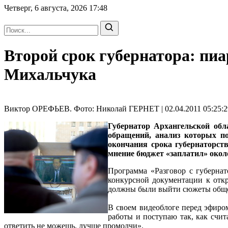
Четверг, 6 августа, 2026
17:48
Второй срок губернатора: п
Михальчука
Виктор ОРЕФЬЕВ. Фото: Николай ГЕРНЕТ | 02.04.2011 05:25:2
Губернатор Архангельской об
обращений, анализ которых по
окончания срока губернаторcт
мнение бюджет «заплатил» около
Программа «Разговор с губернат
конкурсной документации к откр
должны были выйти сюжеты общей
В своем видеоблоге перед эфиром
работы и поступаю так, как счит
ответить не можешь, лучше промолчи».