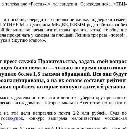
на телеканале «Россия-1», телевидении Северодвинска, «ТВЦ-
и пособий, очереди на социальное жилье, поддержки семей,
миром ПУТИНЫМ и Дмитрием МЕДВЕДЕВЫМ редко обходится без
й больнице во время визита главы правительства), то общение
ела прокричать у камеры на площади Ленина три раза «позор!»,
ука в Якутию этапом».
 пресс-служба Правительства, задать свой вопрос
ющих было немало — только во время подготовки
тупило более 1,5 тысячи обращений. Все они будут
оанализированы, а на их основе составят рейтинг
ных проблем, которые волнуют жителей региона.
асс к деятельности власти и лично к губернатору призвано и
еское исследование, которое заказало Агентство по печати и
а на эти цели направлено почти 2,2 млн рублей. Судя по
а
госзакупок
, конкурс выиграла малоизвестная московская
.
ли около 5 тысяч жителей 19-ти муниципальных образований