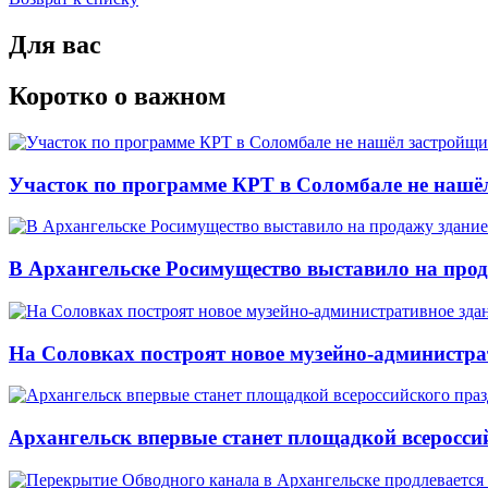
Для вас
Коротко о важном
Участок по программе КРТ в Соломбале не нашё
В Архангельске Росимущество выставило на про
На Соловках построят новое музейно-администра
Архангельск впервые станет площадкой всеросси