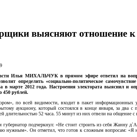
иарщики выясняют отношение к
9
ласти Илья МИХАЛЬЧУК в прямом эфире ответил на вопро
зволит определить «социально-политическое самочувстви
ва в марте 2012 года. Настроения электората выяснил и о
 450 рублей.
ором», по всей видимости, входит в пакет информационных у
ытому аукциону, который состоялся в конце января, за два с
 длительностью 52 часа. 55 минут из них отвели на общение с
 губернатор подчеркнул: «Не стоит строить из себя Жанну д`Ар
аю нужным». Он отметил, что готов к сложным вопросам: «Я ни