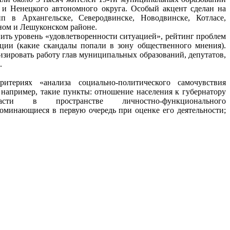
 и Ненецкого автономного округа. Особый акцент сделан на
пп в Архангельске, Северодвинске, Новодвинске, Котласе,
ном и Лешуконском районе.
ить уровень «удовлетворенности ситуацией», рейтинг проблем
ции (какие скандалы попали в зону общественного мнения).
зировать работу глав муниципальных образований, депутатов,
.
итериях «анализа социально-политического самочувствия
 например, такие пункты: отношение населения к губернатору
асти в пространстве личностно-функционального
оминающиеся в первую очередь при оценке его деятельности;