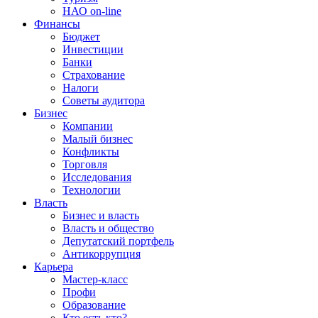
НАО on-line
Финансы
Бюджет
Инвестиции
Банки
Страхование
Налоги
Советы аудитора
Бизнес
Компании
Малый бизнес
Конфликты
Торговля
Исследования
Технологии
Власть
Бизнес и власть
Власть и общество
Депутатский портфель
Антикоррупция
Карьера
Мастер-класс
Профи
Образование
Кто есть кто?