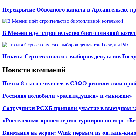
Перекрытие Обводного канала в Архангельске про
В Мезени идёт строительство биотопливной коте
Никита Сергеев снялся с выборов депутатов Гос
Новости компаний
Почти 8 тысяч человек в СЗФО решили свои про
Россияне полюбили «раскладушки» и «книжки»
Сотрудники РСХБ приняли участие в выездном за
«Ростелеком» провел серию турниров по игре «Б
Внимание на экран: Wink первым из онлайн-кино