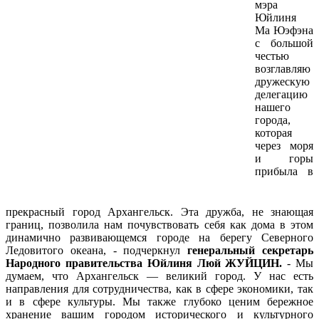
мэра
Юйлиня
Ма Юэфэна
с большой
честью
возглавляю
дружескую
делегацию
нашего
города,
которая
через моря
и горы
прибыла в
прекрасный город Архангельск. Эта дружба, не знающая
границ, позволила нам почувствовать себя как дома в этом
динамично развивающемся городе на берегу Северного
Ледовитого океана, - подчеркнул
генеральный секретарь
Народного правительства Юйлиня
Люй ЖУЙЦИН.
- Мы
думаем, что Архангельск — великий город. У нас есть
направления для сотрудничества, как в сфере экономики, так
и в сфере культуры. Мы также глубоко ценим бережное
хранение вашим городом исторического и культурного