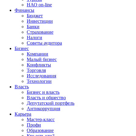
НАО on-line
Финансы
Бюджет
Инвестиции
Банки
Страхование
Налоги
Советы аудитора
Бизнес
Компании
Малый бизнес
Конфликты
Торговля
Исследования
Технологии
Власть
Бизнес и власть
Власть и общество
Депутатский портфель
Антикоррупция
Карьера
Мастер-класс
Профи
Образование
Кто есть кто?