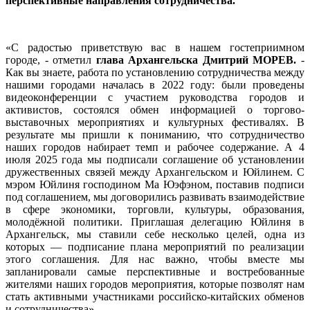
перспективные направления сотрудничества.
«С радостью приветствую вас в нашем гостеприимном
городе, - отметил
глава Архангельска
Дмитрий МОРЕВ.
-
Как вы знаете, работа по установлению сотрудничества между
нашими городами началась в 2022 году: были проведены
видеоконференции с участием руководства городов и
активистов, состоялся обмен информацией о торгово-
выставочных мероприятиях и культурных фестивалях. В
результате мы пришли к пониманию, что сотрудничество
наших городов набирает темп и рабочее содержание. А 4
июля 2025 года мы подписали соглашение об установлении
дружественных связей между Архангельском и Юйлинем. С
мэром Юйлиня господином Ма Юэфэном, поставив подписи
под соглашением, мы договорились развивать взаимодействие
в сфере экономики, торговли, культуры, образования,
молодёжной политики. Приглашая делегацию Юйлиня в
Архангельск, мы ставили себе несколько целей, одна из
которых — подписание плана мероприятий по реализации
этого соглашения. Для нас важно, чтобы вместе мы
запланировали самые перспективные и востребованные
жителями наших городов мероприятия, которые позволят нам
стать активными участниками российско-китайских обменов
и сотрудничества».