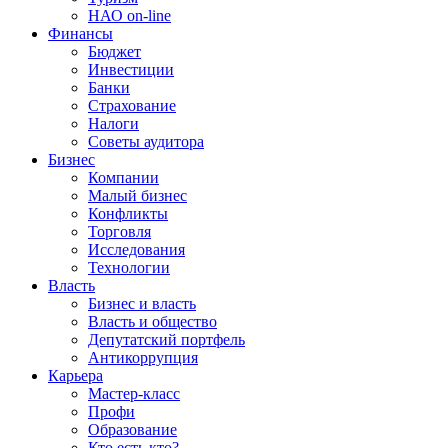
НАО on-line
Финансы
Бюджет
Инвестиции
Банки
Страхование
Налоги
Советы аудитора
Бизнес
Компании
Малый бизнес
Конфликты
Торговля
Исследования
Технологии
Власть
Бизнес и власть
Власть и общество
Депутатский портфель
Антикоррупция
Карьера
Мастер-класс
Профи
Образование
Кто есть кто?