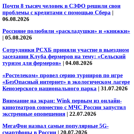
Почти 8 тысяч человек в СЗФО решили свои
проблемы с кредитами с помощью Сбера
|
06.08.2026
Россияне полюбили «раскладушки» и «книжки»
|
05.08.2026
Сотрудники РСХБ приняли участие в выездном
заседании Клуба фермеров на тему: «Сельский
туризм для фермеров»
|
04.08.2026
«Ростелеком» провел серию турниров по игре
«БезОпасный интернет» в экологическом лагере
Кенозерского национального парка
|
31.07.2026
Внимание на экран: Wink первым из онлайн-
кинотеатров совместно с МЧС России запустил
экстренные оповещения
|
22.07.2026
МегаФон назвал самые популярные 5G-
смартфоны в России
|
20.07.2026