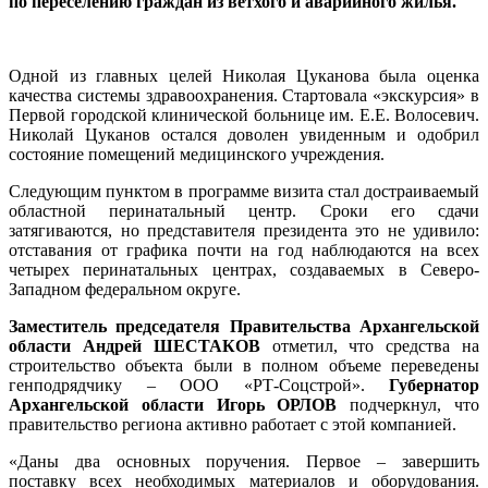
по переселению граждан из ветхого и аварийного жилья.
Одной из главных целей Николая Цуканова была оценка
качества системы здравоохранения. Cтартовала «экскурсия» в
Первой городской клинической больнице им. Е.Е. Волосевич.
Николай Цуканов остался доволен увиденным и одобрил
состояние помещений медицинского учреждения.
Следующим пунктом в программе визита стал достраиваемый
областной перинатальный центр. Сроки его сдачи
затягиваются, но представителя президента это не удивило:
отставания от графика почти на год наблюдаются на всех
четырех перинатальных центрах, создаваемых в Северо-
Западном федеральном округе.
Заместитель председателя Правительства Архангельской
области Андрей ШЕСТАКОВ
отметил, что средства на
строительство объекта были в полном объеме переведены
генподрядчику – ООО «РТ-Соцстрой».
Губернатор
Архангельской области Игорь ОРЛОВ
подчеркнул, что
правительство региона активно работает с этой компанией.
«Даны два основных поручения. Первое – завершить
поставку всех необходимых материалов и оборудования.