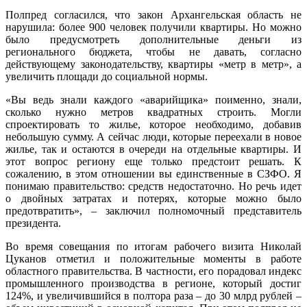
Полпред согласился, что закон Архангельская область не
нарушила: более 900 человек получили квартиры. Но можно
было предусмотреть дополнительные деньги из
регионального бюджета, чтобы не давать, согласно
действующему законодательству, квартиры «метр в метр», а
увеличить площади до социальной нормы.
«Вы ведь знали каждого «аварийщика» поименно, знали,
сколько нужно метров квадратных строить. Могли
спроектировать то жилье, которое необходимо, добавив
небольшую сумму. А сейчас люди, которые переехали в новое
жилье, так и остаются в очереди на отдельные квартиры. И
этот вопрос региону еще только предстоит решать. К
сожалению, в этом отношении вы единственные в СЗФО. Я
понимаю правительство: средств недостаточно. Но речь идет
о двойных затратах и потерях, которые можно было
предотвратить», – заключил полномочный представитель
президента.
Во время совещания по итогам рабочего визита Николай
Цуканов отметил и положительные моменты в работе
областного правительства. В частности, его порадовал индекс
промышленного производства в регионе, который достиг
124%, и увеличившийся в полтора раза – до 30 млрд рублей –