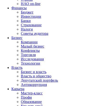
НАО on-line
Финансы
Бюджет
Инвестиции
Банки
Страхование
Налоги
Советы аудитора
Бизнес
Компании
Малый бизнес
Конфликты
Торговля
Исследования
Технологии
Власть
Бизнес и власть
Власть и общество
Депутатский портфель
Антикоррупция
Карьера
Мастер-класс
Профи
Образование
Кто есть кто?