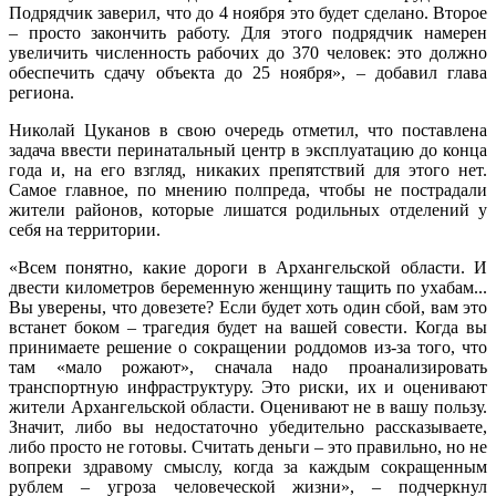
Подрядчик заверил, что до 4 ноября это будет сделано. Второе
– просто закончить работу. Для этого подрядчик намерен
увеличить численность рабочих до 370 человек: это должно
обеспечить сдачу объекта до 25 ноября», – добавил глава
региона.
Николай Цуканов в свою очередь отметил, что поставлена
задача ввести перинатальный центр в эксплуатацию до конца
года и, на его взгляд, никаких препятствий для этого нет.
Самое главное, по мнению полпреда, чтобы не пострадали
жители районов, которые лишатся родильных отделений у
себя на территории.
«Всем понятно, какие дороги в Архангельской области. И
двести километров беременную женщину тащить по ухабам...
Вы уверены, что довезете? Если будет хоть один сбой, вам это
встанет боком – трагедия будет на вашей совести. Когда вы
принимаете решение о сокращении роддомов из-за того, что
там «мало рожают», сначала надо проанализировать
транспортную инфраструктуру. Это риски, их и оценивают
жители Архангельской области. Оценивают не в вашу пользу.
Значит, либо вы недостаточно убедительно рассказываете,
либо просто не готовы. Считать деньги – это правильно, но не
вопреки здравому смыслу, когда за каждым сокращенным
рублем – угроза человеческой жизни», – подчеркнул