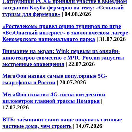
Сотрудники РСХБ приняли участие в выездном
заседании Клуба фермеров на тему: «Сельский
туризм для фермеров»
|
04.08.2026
«Ростелеком» провел серию турниров по игре
«БезОпасный интернет» в экологическом лагере
Кенозерского национального парка
|
31.07.2026
Внимание на экран: Wink первым из онлайн-
кинотеатров совместно с МЧС России запустил
экстренные оповещения
|
22.07.2026
МегаФон назвал самые популярные 5G-
смартфоны в России
|
20.07.2026
МегаФон охватил 4G-сигналом десятки
километров главной трассы Поморья
|
17.07.2026
ВТБ: заёмщики стали чаще покупать готовые
частные дома, чем строить
|
14.07.2026