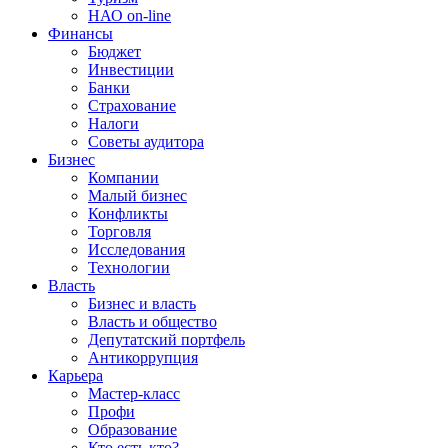
НАО on-line
Финансы
Бюджет
Инвестиции
Банки
Страхование
Налоги
Советы аудитора
Бизнес
Компании
Малый бизнес
Конфликты
Торговля
Исследования
Технологии
Власть
Бизнес и власть
Власть и общество
Депутатский портфель
Антикоррупция
Карьера
Мастер-класс
Профи
Образование
Кто есть кто?