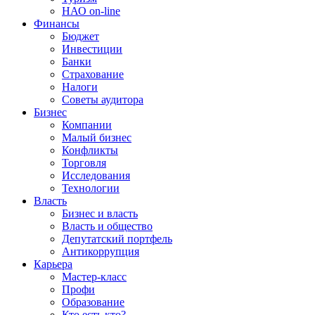
НАО on-line
Финансы
Бюджет
Инвестиции
Банки
Страхование
Налоги
Советы аудитора
Бизнес
Компании
Малый бизнес
Конфликты
Торговля
Исследования
Технологии
Власть
Бизнес и власть
Власть и общество
Депутатский портфель
Антикоррупция
Карьера
Мастер-класс
Профи
Образование
Кто есть кто?