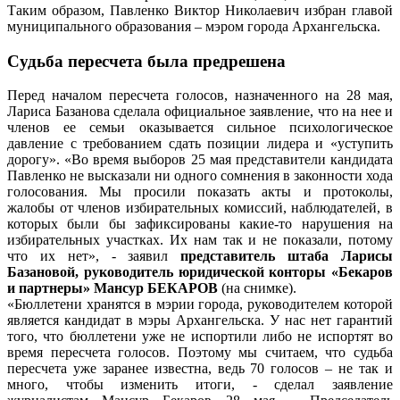
Таким образом, Павленко Виктор Николаевич избран главой
муниципального образования – мэром города Архангельска.
Судьба пересчета была предрешена
Перед началом пересчета голосов, назначенного на 28 мая,
Лариса Базанова сделала официальное заявление, что на нее и
членов ее семьи оказывается сильное психологическое
давление с требованием сдать позиции лидера и «уступить
дорогу». «Во время выборов 25 мая представители кандидата
Павленко не высказали ни одного сомнения в законности хода
голосования. Мы просили показать акты и протоколы,
жалобы от членов избирательных комиссий, наблюдателей, в
которых были бы зафиксированы какие-то нарушения на
избирательных участках. Их нам так и не показали, потому
что их нет», - заявил
представитель штаба Ларисы
Базановой, руководитель юридической конторы «Бекаров
и партнеры» Мансур БЕКАРОВ
(на снимке).
«Бюллетени хранятся в мэрии города, руководителем которой
является кандидат в мэры Архангельска. У нас нет гарантий
того, что бюллетени уже не испортили либо не испортят во
время пересчета голосов. Поэтому мы считаем, что судьба
пересчета уже заранее известна, ведь 70 голосов – не так и
много, чтобы изменить итоги, - сделал заявление