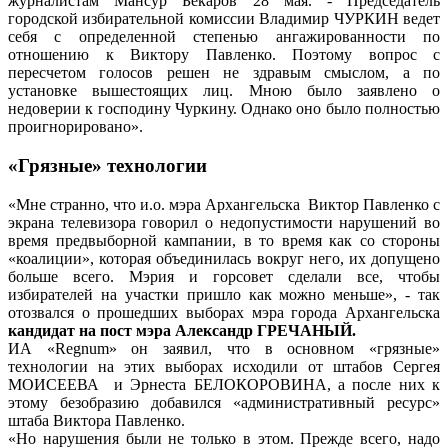
журналистам Мансур Бекаров 28 мая. - Председатель
городской избирательной комиссии Владимир ЧУРКИН ведет
себя с определенной степенью ангажированности по
отношению к Виктору Павленко. Поэтому вопрос с
пересчетом голосов решен не здравым смыслом, а по
установке вышестоящих лиц. Мною было заявлено о
недоверии к господину Чуркину. Однако оно было полностью
проигнорировано».
«Грязные» технологии
«Мне странно, что и.о. мэра Архангельска Виктор Павленко с
экрана телевизора говорил о недопустимости нарушений во
время предвыборной кампании, в то время как со стороны
«коалиции», которая объединилась вокруг него, их допущено
больше всего. Мэрия и горсовет сделали все, чтобы
избирателей на участки пришло как можно меньше», - так
отозвался о прошедших выборах мэра города Архангельска
кандидат на пост мэра Александр ГРЕЧАНЫЙ.
ИА «Regnum» он заявил, что в основном «грязные»
технологии на этих выборах исходили от штабов Сергея
МОИСЕЕВА и Эрнеста БЕЛОКОРОВИНА, а после них к
этому безобразию добавился «административный ресурс»
штаба Виктора Павленко.
«Но нарушения были не только в этом. Прежде всего, надо