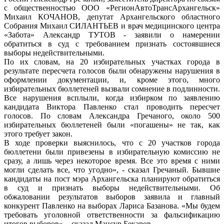
с общественностью ООО «РегионАвтоТрансАрхангельск»
Михаил КОЧАНОВ, депутат Архангельского областного
Собрания Михаил СИЛАНТЬЕВ и врач медицинского центра
«Забота» Александр ТУТОВ - заявили о намерении
обратиться в суд с требованием признать состоявшиеся
выборы недействительными.
По их словам, на 20 избирательных участках города в
результате пересчета голосов были обнаружены нарушения в
оформлении документации, и, кроме этого, много
избирательных бюллетеней вызвали сомнение в подлинности.
Все нарушения всплыли, когда избирком по заявлению
кандидата Виктора Павленко стал проводить пересчет
голосов. По словам Александра Гречаного, около 500
избирательных бюллетеней были «погашены» не так, как
этого требует закон.
В ходе проверки выяснилось, что с 20 участков города
бюллетени были привезены в избирательную комиссию не
сразу, а лишь через некоторое время. Все это время с ними
могли сделать все, что угодно», - сказал Гречаный. Бывшие
кандидаты на пост мэра Архангельска планируют обратиться
в суд и признать выборы недействительными. Об
обжаловании результатов выборов заявила и главный
конкурент Павленко на выборах Лариса Базанова. «Мы будем
требовать уголовной ответственности за фальсификацию
итогов выборов», - сказал Мансур Бекаров.