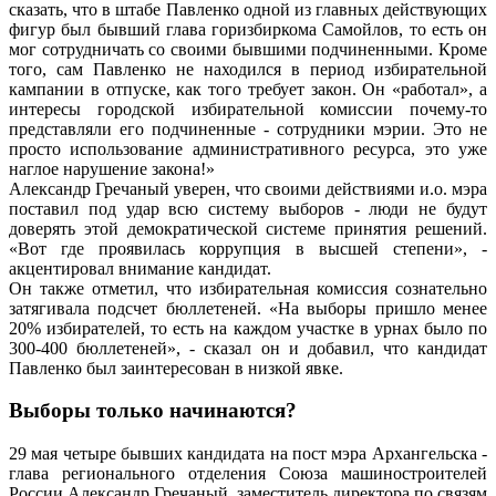
сказать, что в штабе Павленко одной из главных действующих
фигур был бывший глава горизбиркома Самойлов, то есть он
мог сотрудничать со своими бывшими подчиненными. Кроме
того, сам Павленко не находился в период избирательной
кампании в отпуске, как того требует закон. Он «работал», а
интересы городской избирательной комиссии почему-то
представляли его подчиненные - сотрудники мэрии. Это не
просто использование административного ресурса, это уже
наглое нарушение закона!»
Александр Гречаный уверен, что своими действиями и.о. мэра
поставил под удар всю систему выборов - люди не будут
доверять этой демократической системе принятия решений.
«Вот где проявилась коррупция в высшей степени», -
акцентировал внимание кандидат.
Он также отметил, что избирательная комиссия сознательно
затягивала подсчет бюллетеней. «На выборы пришло менее
20% избирателей, то есть на каждом участке в урнах было по
300-400 бюллетеней», - сказал он и добавил, что кандидат
Павленко был заинтересован в низкой явке.
Выборы только начинаются?
29 мая четыре бывших кандидата на пост мэра Архангельска -
глава регионального отделения Союза машиностроителей
России Александр Гречаный, заместитель директора по связям