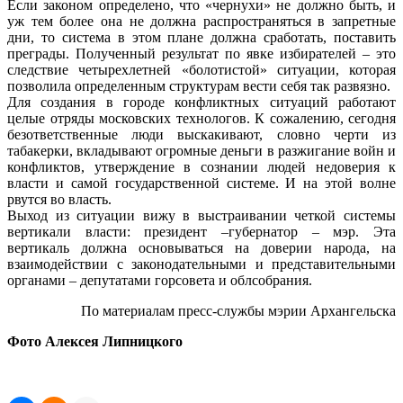
Если законом определено, что «чернухи» не должно быть, и
уж тем более она не должна распространяться в запретные
дни, то система в этом плане должна сработать, поставить
преграды. Полученный результат по явке избирателей – это
следствие четырехлетней «болотистой» ситуации, которая
позволила определенным структурам вести себя так развязно.
Для создания в городе конфликтных ситуаций работают
целые отряды московских технологов. К сожалению, сегодня
безответственные люди выскакивают, словно черти из
табакерки, вкладывают огромные деньги в разжигание войн и
конфликтов, утверждение в сознании людей недоверия к
власти и самой государственной системе. И на этой волне
рвутся во власть.
Выход из ситуации вижу в выстраивании четкой системы
вертикали власти: президент –губернатор – мэр. Эта
вертикаль должна основываться на доверии народа, на
взаимодействии с законодательными и представительными
органами – депутатами горсовета и облсобрания.
По материалам пресс-службы мэрии Архангельска
Фото Алексея Липницкого