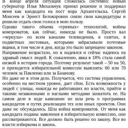
В конце апреля ситуация сложилась системно: новый
губернатор Илья Михальчук принял решение и поддержал
меня как кандидата на пост мэра Архангельска. Сергей
Моисеев и Эрнест Белокоровин сняли свои кандидатуры и
решили отдать свои голоса в мою пользу.
Однако такого объема «грязных» технологий, войны
компроматов, как сейчас, никогда не было. Просто вал
«чернухи» по всем каналам телевидения, в газетах, в
подметных листовках, которыми забрасывали почтовые
ящики, в том числе в дни, когда это было запрещено законом.
Напряжение возрастало, но я надеялся и сейчас надеюсь на
здравый смысл людей. К сожалению, явка в 18% стала самой
низкой в истории города. Поэтому результат такой – 50 на 50,
и приходится избирательной комиссии выяснять: 60 или 70
человек за Павленко или за Базанову.
Но даже не в этом дело. Получается, что система управления,
особенно на местном уровне, дает сбои. Есть возможность у
людей с улицы, никогда не работавших во власти, прийти и
такими незаконными и наглыми методами захватить ее. На
самом деле в ходе кампании не шла речь о программах
кандидатов и путях реализации тех или иных проектов. Они
даже не обсуждались. Шла война компроматов. От меня как
кандидата поданы заявления в избирательную комиссию, они
рассматриваются. Все должно быть решено по закону. Все во
власти избиркома и закона.