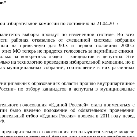
ов*
ой избирательной комиссии по состоянию на 21.04.2017
алитетов выборы пройдут по измененной системе. Во всех
сти районах отказались от смешанной системы избрания
ешли на привычную для 90-х и первой половины 2000-х
этих МО теперь не придется голосовать за партийные списки.
только за конкретных людей – кандидатов в депутаты. Эти
олько на технологию проведения избирательной кампании, но и
тав муниципальных собраний, соотношение в них различных
муниципальных образованиях области прошло внутрипартийное
России» по отбору кандидатов в депутаты в муниципальные
тельного голосования «Единой Россией» стала применяться с
тии было введено положение об обязательном проведении
рительный отбор «Единая Россия» провела в 2011 году перед
РФ.
 предварительного голосования используются четыре модели