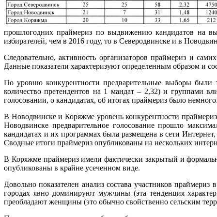
прошлогодних праймериз по выдвижению кандидатов на выб
избирателей, чем в 2016 году, то в Северодвинске и в Новодвин
Следовательно, активность организаторов праймериз и самих
Данные показатели характеризуют определенным образом и со
По уровню конкурентности предварительные выборы были за
количество претендентов на 1 мандат – 2,32) и группами 
голосовании, о кандидатах, об итогах праймериз было немного
В Новодвинске и Коряжме уровень конкурентности праймериз б
Новодвинске предварительное голосование прошло максима
кандидатах и их программах была размещена в сети Интернет
Сводные итоги праймериз опубликованы на нескольких интерне
В Коряжме праймериз имели фактически закрытый и формальны
опубликованы в крайне усеченном виде.
Довольно показателен анализ состава участников праймериз 
городах явно доминируют мужчины (эта тенденция характер
преобладают женщины (это обычно свойственно сельским терр