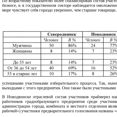
По возрастному показателю более сбалансирован состав участ
бизнесе, и в государственном секторе наблюдается омоложен
мире чувствует себя гораздо увереннее, чем старшие товарищи.
успешными участниками избирательного процесса. Так, ны
выходцами с этого предприятия. Они также были участниками
В Новодвинске отраслевой состав участников праймериз на
работников градообразующего предприятия среди участни
администрации города, комбината и местного отделения явл
рабочий») участники предварительного голосования названы «