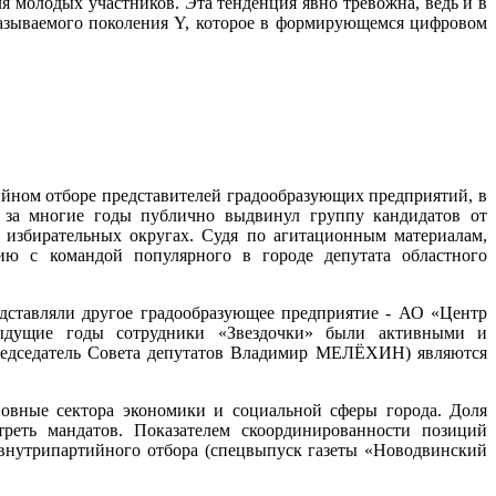
я молодых участников. Эта тенденция явно тревожна, ведь и в
 называемого поколения Y, которое в формирующемся цифровом
ийном отборе представителей градообразующих предприятий, в
 за многие годы публично выдвинул группу кандидатов от
х избирательных округах. Судя по агитационным материалам,
ию с командой популярного в городе депутата областного
едставляли другое градообразующее предприятие - АО «Центр
дыдущие годы сотрудники «Звездочки» были активными и
редседатель Совета депутатов Владимир МЕЛЁХИН) являются
новные сектора экономики и социальной сферы города. Доля
реть мандатов. Показателем скоординированности позиций
 внутрипартийного отбора (спецвыпуск газеты «Новодвинский