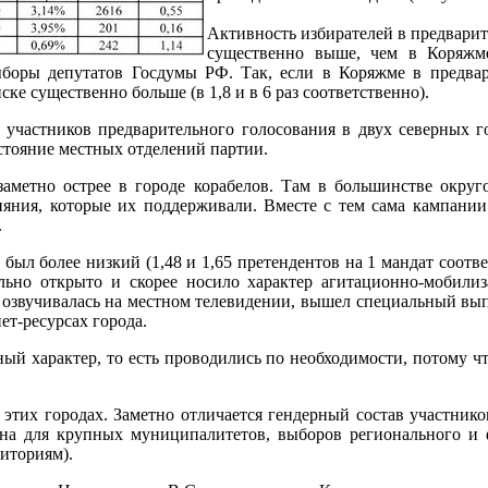
Активность избирателей в предварит
существенно выше, чем в Коряжме
оры депутатов Госдумы РФ. Так, если в Коряжме в предвар
ске существенно больше (в 1,8 и в 6 раз соответственно).
 участников предварительного голосования в двух северных г
стояние местных отделений партии.
метно острее в городе корабелов. Там в большинстве округов
влияния, которые их поддерживали. Вместе с тем сама кампан
.
ыл более низкий (1,48 и 1,65 претендентов на 1 мандат соотв
льно открыто и скорее носило характер агитационно-мобили
, озвучивалась на местном телевидении, вышел специальный в
т-ресурсах города.
й характер, то есть проводились по необходимости, потому чт
в этих городах. Заметно отличается гендерный состав участник
на для крупных муниципалитетов, выборов регионального и фе
иториям).