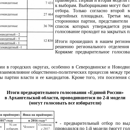
праймериз. Первая и вторая модели
к выборам. Выборщиками могут быть
отбора. Только согласно второй 
партийных площадках. Третья мо
сторонники партии, представители
список которых утверждается рук
голосование проходит на закрытых п
Итоги прошедших в нашем регионе
решению регионального отделения
Коряжме предварительное голосов
ии в городских округах, особенно в Северодвинске и Новодви
т взаимовлияние общественно-политических процессов между тр
 партии власти и ее кандидатов. Кроме того, эти поселения о
Итоги предварительного голосования «Единой России»
в Архангельской области, проводившегося по 2-й модели
(могут голосовать все избиратели)
* - предварительный отбор по вы
проводился по 1-й модели (могут гол