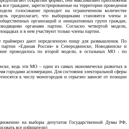
 предполагают открытый формат, они максимально приближены
 все граждане, зарегистрированные на территории проведения
модели голосование проходит на ограниченном количестве
дель предполагает, что выборщиками становятся члены и
 общественных организаций и инициативных групп граждан,
оводящими органами партии. Согласно четвертой модели,
лощадках и в нем участвуют только члены партии.
 праймериз дают определенную пищу для размышления. По
 партии «Единая Россия» в Северодвинске, Новодвинске и
ание проводилось по второй модели, в остальных МО - по
нске, ведь эти МО – одни из самых экономически развитых в
емя городами агломерации. Для состояния электоральной сферы
тносятся к числу моногородов и серьезно зависят от позиции
движению на выборы депутатов Государственной Думы РФ,
осовать все избиратели)