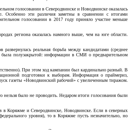
ельном голосовании в Северодвинске и Новодвинске оказалась
. Особенно эти различия заметны в сравнении с итогами
ительном голосовании в 2017 году приняло участие меньше
ородах региона оказалась намного выше, чем на юге области.
 развернулась реальная борьба между кандидатами (среднее
ии была полузакрытой: информации в СМИ о предварительном
етственно). При этом ход кампании был кардинально разный. В
зационной подготовки к выборам. Информация о праймериз,
ыпуск газеты «Новодвинский рабочий» с увеличенным тиражом.
о нельзя было не проводить. Недаром итоги голосования были
ов в Коряжме и Северодвинске, Новодвинске. Если в северных
дерального уровня), то в Коряжме пусть незначительно, но