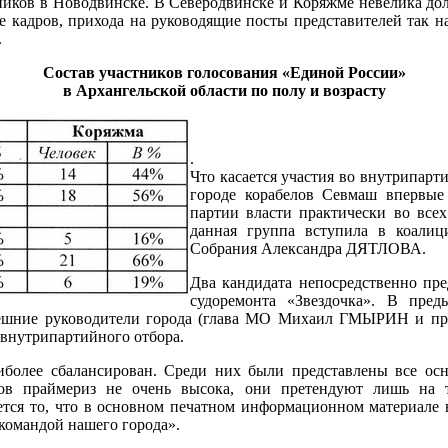
ников в Новодвинске. В Северодвинске и Коряжме невелика дол
ие кадров, прихода на руководящие посты представителей так
.
Состав участников голосования «Единой России»
в Архангельской области по полу и возрасту
.
Что касается участия во внутрипарт
городе корабелов Севмаш впервые
партии власти практически во все
данная группа вступила в коалиц
Собрания Александра ДЯТЛОВА.
Два кандидата непосредственно пр
судоремонта «Звездочка». В пре
нешние руководители города (глава МО Михаил ГМЫРИН и п
 внутрипартийного отбора.
иболее сбалансирован. Среди них были представлены все ос
ков праймериз не очень высока, они претендуют лишь на т
яется то, что в основном печатном информационном материале
командой нашего города».