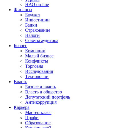
НАО on-line
Финансы
Бюджет
Инвестиции
Банки
Страхование
Налоги
Советы аудитора
Бизнес
Компании
Малый бизнес
Конфликты
Торговля
Исследования
Технологии
Власть
Бизнес и власть
Власть и общество
Депутатский портфель
Антикоррупция
Карьера
Мастер-класс
Профи
Образование
Кто есть кто?