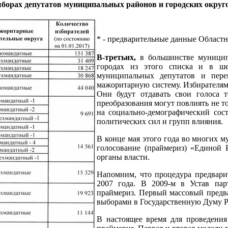
борах депутатов муниципальных районов и городских округ
* - предварительные данные Областн
В-третьих,
в большинстве муницип
городах из этого списка и в ше
муниципальных депутатов и пер
мажоритарную систему. Избирателям 
Они будут отдавать свои голоса 
преобразования могут повлиять не т
на социально-демографический сос
политических сил и групп влияния.
В конце мая этого года во многих 
голосование (праймериз) «Единой 
органы власти.
Напомним, что процедура предвари
2007 года. В 2009-м в Устав пар
праймериз. Первый массовый предва
выборами в Государственную Думу 
В настоящее время для проведения