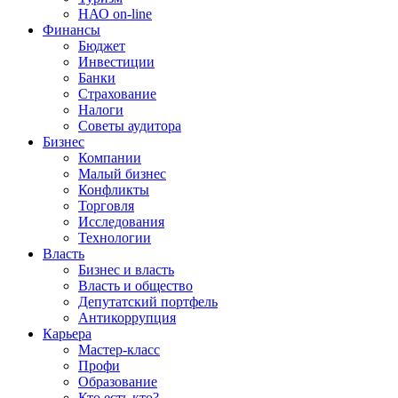
НАО on-line
Финансы
Бюджет
Инвестиции
Банки
Страхование
Налоги
Советы аудитора
Бизнес
Компании
Малый бизнес
Конфликты
Торговля
Исследования
Технологии
Власть
Бизнес и власть
Власть и общество
Депутатский портфель
Антикоррупция
Карьера
Мастер-класс
Профи
Образование
Кто есть кто?