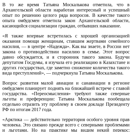
В то же время Татьяна Москалькова отметила, что в
Архангельской области наработан интересный и успешный
опыт по решению целого ряда вопросов. В качестве такого
опыта омбудсмен отметила закон Архангельской области,
касающийся социализации граждан, отбывших наказание.
«Я также впервые встретилась с хорошей организацией
оказания помощи женщинам, ставшим жертвами семейного
насилия, — в центре «Надежда». Как вы знаете, в России нет
закона о противодействии насилию в семье. Этот вопрос
давно обсуждается, и я сторонник такого закона. Будучи
депутатом Госдумы, я изучала его реализацию в Казахстане и
других государствах, где заметно снижение количества такого
вида преступлений», — подчеркнула Татьяна Москалькова.
Вопрос развития малой авиации и санавиации в регионе
омбудсмен планирует поднять на ближайшей встрече с главой
государства. «Переосмысления» требуют также северные
льготы и преференции: Татьяна Москалькова пообещала
отдельно отразить эту проблему в своем докладе Президенту
РФ по итогам 2017 года.
«Арктика — действительно территория особого уровня прав
человека. Это связано прежде всего с северными проблемами
и льготами. Но на практике мы видим некий перекос: