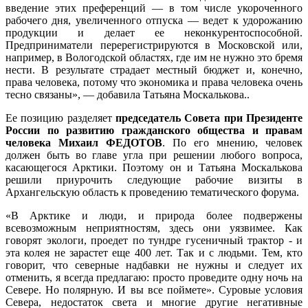
введение этих преференций — в том числе укороченного
рабочего дня, увеличенного отпуска — ведет к удорожанию
продукции и делает ее неконкурентоспособной.
Предприниматели перерегистрируются в Московской или,
например, в Вологодской областях, где им не нужно это бремя
нести. В результате страдает местный бюджет и, конечно,
права человека, потому что экономика и права человека очень
тесно связаны», — добавила Татьяна Москалькова..
Ее позицию разделяет
председатель Совета при Президенте
России по развитию гражданского общества и правам
человека Михаил ФЕДОТОВ
. По его мнению, человек
должен быть во главе угла при решении любого вопроса,
касающегося Арктики. Поэтому он и Татьяна Москалькова
решили приурочить следующие рабочие визиты в
Архангельскую область к проведению тематического форума.
«В Арктике и люди, и природа более подвержены
всевозможным неприятностям, здесь они уязвимее. Как
говорят экологи, проедет по тундре гусеничный трактор - и
эта колея не зарастет еще 400 лет. Так и с людьми. Тем, кто
говорит, что северные надбавки не нужны и следует их
отменить, я всегда предлагаю: просто проведите одну ночь на
Севере. Но полярную. И вы все поймете». Суровые условия
Севера, недостаток света и многие другие негативные