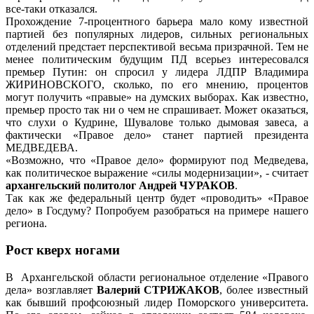
все-таки отказался.
Прохождение 7-процентного барьера мало кому известной
партией без популярных лидеров, сильных региональных
отделений предстает перспективой весьма призрачной. Тем не
менее политическим будущим ПД всерьез интересовался
премьер Путин: он спросил у лидера ЛДПР Владимира
ЖИРИНОВСКОГО, сколько, по его мнению, процентов
могут получить «правые» на думских выборах. Как известно,
премьер просто так ни о чем не спрашивает. Может оказаться,
что слухи о Кудрине, Шувалове только дымовая завеса, а
фактически «Правое дело» станет партией президента
МЕДВЕДЕВА.
«Возможно, что «Правое дело» формируют под Медведева,
как политическое выражение «силы модернизации», - считает
архангельский политолог Андрей ЧУРАКОВ
.
Так как же федеральный центр будет «проводить» «Правое
дело» в Госдуму? Попробуем разобраться на примере нашего
региона.
Рост кверх ногами
В Архангельской области региональное отделение «Правого
дела» возглавляет
Валерий СТРИЖАКОВ
, более известный
как бывший профсоюзный лидер Поморского университета.