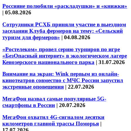
Россияне полюбили «раскладушки» и «книжки»
|
05.08.2026
Сотрудники РСХБ приняли участие в выездном
заседании Клуба фермеров на тему: «Сельский
туризм для фермеров»
|
04.08.2026
«Ростелеком» провел серию турниров по игре
«БезОпасный интернет» в экологическом лагере
Кенозерского национального парка
|
31.07.2026
Внимание на экран: Wink первым из онлайн-
кинотеатров совместно с МЧС России запустил
экстренные оповещения
|
22.07.2026
МегаФон назвал самые популярные 5G-
смартфоны в России
|
20.07.2026
МегаФон охватил 4G-сигналом десятки
километров главной трассы Поморья
|
17.07.2026