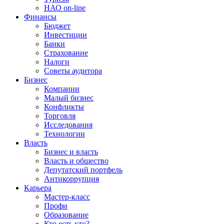
НАО on-line
Финансы
Бюджет
Инвестиции
Банки
Страхование
Налоги
Советы аудитора
Бизнес
Компании
Малый бизнес
Конфликты
Торговля
Исследования
Технологии
Власть
Бизнес и власть
Власть и общество
Депутатский портфель
Антикоррупция
Карьера
Мастер-класс
Профи
Образование
Кто есть кто?