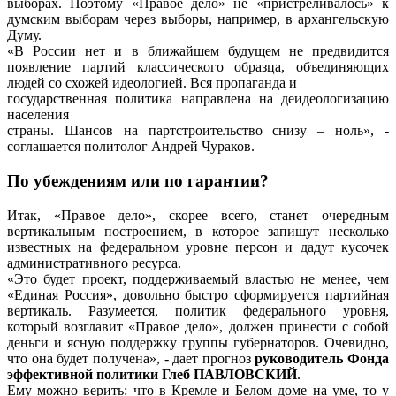
выборах. Поэтому «Правое дело» не «пристреливалось» к
думским выборам через выборы, например, в архангельскую
Думу.
«В России нет и в ближайшем будущем не предвидится
появление партий классического образца, объединяющих
людей со схожей идеологией. Вся пропаганда и
государственная политика направлена на деидеологизацию
населения
страны. Шансов на партстроительство снизу – ноль», -
соглашается политолог Андрей Чураков.
По убеждениям или по гарантии?
Итак, «Правое дело», скорее всего, станет очередным
вертикальным построением, в которое запишут несколько
известных на федеральном уровне персон и дадут кусочек
административного ресурса.
«Это будет проект, поддерживаемый властью не менее, чем
«Единая Россия», довольно быстро сформируется партийная
вертикаль. Разумеется, политик федерального уровня,
который возглавит «Правое дело», должен принести с собой
деньги и ясную поддержку группы губернаторов. Очевидно,
что она будет получена», - дает прогноз
руководитель Фонда
эффективной политики Глеб ПАВЛОВСКИЙ
.
Ему можно верить: что в Кремле и Белом доме на уме, то у