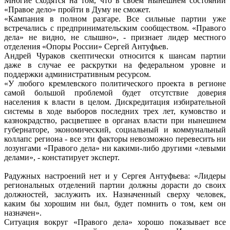
Многие сходятся на том, что в своем нынешнем состоянии
«Правое дело» пройти в Думу не сможет.
«Кампания в полном разгаре. Все сильные партии уже
встречались с предпринимательским сообществом. «Правого
дела» не видно, не слышно», - признает лидер местного
отделения «Опоры России» Сергей Антуфьев.
Андрей Чураков скептически относится к шансам партии
даже в случае ее раскрутки на федеральном уровне и
поддержки административным ресурсом.
«У любого кремлевского политического проекта в регионе
самой большой проблемой будет отсутствие доверия
населения к власти в целом. Дискредитация избирательной
системы в ходе выборов последних трех лет, кумовство и
казнокрадство, расцветшее в органах власти при нынешнем
губернаторе, экономический, социальный и коммунальный
коллапс региона - все эти факторы невозможно перевесить ни
лозунгами «Правого дела» ни какими-либо другими «левыми
делами», - констатирует эксперт.
Радужных настроений нет и у Сергея Антуфьева: «Лидеры
региональных отделений партии должны дорасти до своих
должностей, заслужить их. Назначенный сверху человек,
каким бы хорошим ни был, будет помнить о том, кем он
назначен».
Ситуация вокруг «Правого дела» хорошо показывает все