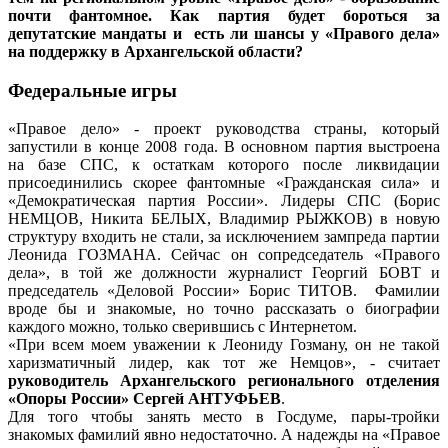
почти фантомное. Как партия будет бороться за
депутатские мандаты и есть ли шансы у «Правого дела»
на поддержку в Архангельской области?
Федеральные игры
«Правое дело» - проект руководства страны, который
запустили в конце 2008 года. В основном партия выстроена
на базе СПС, к остаткам которого после ликвидации
присоединились скорее фантомные «Гражданская сила» и
«Демократическая партия России». Лидеры СПС (Борис
НЕМЦОВ, Никита БЕЛЫХ, Владимир РЫЖКОВ) в новую
структуру входить не стали, за исключением зампреда партии
Леонида ГОЗМАНА. Сейчас он сопредседатель «Правого
дела», в той же должности журналист Георгий БОВТ и
председатель «Деловой России» Борис ТИТОВ. Фамилии
вроде бы и знакомые, но точно рассказать о биографии
каждого можно, только сверившись с Интернетом.
«При всем моем уважении к Леониду Гозману, он не такой
харизматичный лидер, как тот же Немцов», - считает
руководитель Архангельского регионального отделения
«Опоры России» Сергей АНТУФЬЕВ
.
Для того чтобы занять место в Госдуме, пары-тройки
знакомых фамилий явно недостаточно. А надежды на «Правое