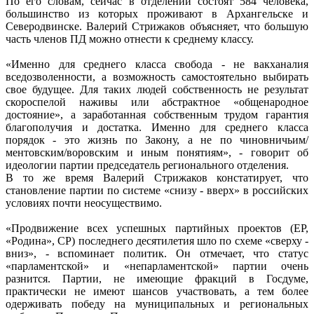
По его словам, сейчас в отделении состоят 584 человека,
большинство из которых проживают в Архангельске и
Северодвинске. Валерий Стрижаков объясняет, что большую
часть членов ПД можно отнести к среднему классу.
«Именно для среднего класса свобода - не вакханалия
вседозволенности, а возможность самостоятельно выбирать
свое будущее. Для таких людей собственность не результат
скороспелой наживы или абстрактное «общенародное
достояние», а заработанная собственным трудом гарантия
благополучия и достатка. Именно для среднего класса
порядок - это жизнь по Закону, а не по чиновничьим/
ментовским/воровским и иным понятиям», - говорит об
идеологии партии председатель регионального отделения.
В то же время Валерий Стрижаков констатирует, что
становление партии по системе «снизу - вверх» в российских
условиях почти неосуществимо.
«Продвижение всех успешных партийных проектов (ЕР,
«Родина», СР) последнего десятилетия шло по схеме «сверху -
вниз», - вспоминает политик. Он отмечает, что статус
«парламентской» и «непарламентской» партии очень
разнится. Партии, не имеющие фракций в Госдуме,
практически не имеют шансов участвовать, а тем более
одерживать победу на муниципальных и региональных