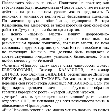
Павловского обычно на языке. Политолог не поясняет, как
губернаторы будут поддерживать «Правое дело», тем не менее
действия на региональном уровне можно предсказать. В
регионах в миниатюре реализуется федеральный сценарий.
По мнению депутата облсобрания, единоросса Виктора
Казаринова, без адмресурса за такой короткий срок серьезной
работы в Думу не прошла бы ни одна партия.
В новую «партию власти» начнут добровольно-
принудительно отправлять достаточно известных на
региональном уровне политиков, лояльных власти, но пока
состоящих в других партиях (включая ЕР) или вообще в них
не состоящих. Конечно, это должны быть кандидаты с
соответствующим имиджем успешных бизнесменов, благо
выбор таковых у нас большой.
«Членами «Правого дела» могут стать единороссы Эрнест
БЕЛОКОРОВИН, Виктор КАЗАРИНОВ, Александр
ДЯТЛОВ, эсер Василий БАДАНИН, беспартийные Дмитрий
ЮРКОВ и Дмитрий ТАСКАЕВ. Возможно, в эту партию
перейдет сын губернатора Александр МИХАЛЬЧУК. Если это
будет партия президента, желающие найдутся: своеобразная
гарантия карьерного роста», - уверен Андрей Чураков.
Дмитрий Таскаев, долгое время возглавлявший региональное
отделение СПС, не исключил для себя возможности войти в
обновленное «Правое дело».
«Еще Черчилль говорил, что можно менять партию, но нельзя