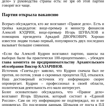
дело» у руководства страны есть: не зря об этой партии
говорят все чаще.
Партия открыла вакансию
Всерьез обсуждается, кто же возглавит «Правое дело». Есть и
тройка кандидатов: вице-премьер и министр финансов
Алексей КУДРИН, вице-премьер Игорь ШУВАЛОВ и
помощник президента Аркадий ДВОРКОВИЧ. Хорошо
известен людям только первый, популярность двух последних
вызывает большие сомнения.
«Если бы Алексей Кудрин возглавил партию, шансы на
выборах были бы практически 100-процентными», - убежден
глава комитета по предпринимательству Архангельского
облсобрания Виктор КАЗАРИНОВ
.
Источник «Газеты.ру» заявлял, что Кудрин сначала был не
против, но потом, узнав о скромных процентах ПД, отказался.
Наш достоверный источник эту информацию скорее
опровергает. Кудрин – профессионал в своей области,
политическая деятельность его мало интересует.
Более основательно обсуждалось, что «Правое дело»
возглавит Игорь Шувалов, который состоит в «Единой
России». Сам он эту информацию не подтверждал, но и не
опровергал. По последним данным, Шувалов от поста в ПД