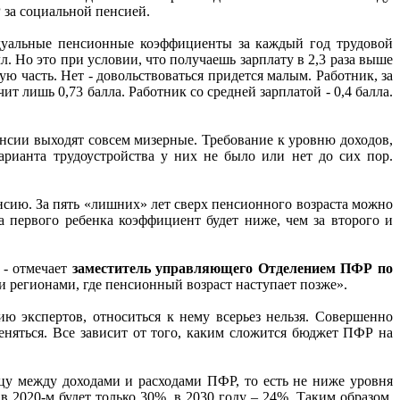
 за социальной пенсией.
идуальные пенсионные коэффициенты за каждый год трудовой
. Но это при условии, что получаешь зарплату в 2,3 раза выше
вую часть. Нет - довольствоваться придется малым. Работник, за
ит лишь 0,73 балла. Работник со средней зарплатой - 0,4 балла.
енсии выходят совсем мизерные. Требование к уровню доходов,
арианта трудоустройства у них не было или нет до сих пор.
нсию. За пять «лишних» лет сверх пенсионного возраста можно
 первого ребенка коэффициент будет ниже, чем за второго и
 - отмечает
заместитель управляющего Отделением ПФР по
ми регионами, где пенсионный возраст наступает позже».
ю экспертов, относиться к нему всерьез нельзя. Совершенно
еняться. Все зависит от того, каким сложится бюджет ПФР на
ицу между доходами и расходами ПФР, то есть не ниже уровня
в 2020-м будет только 30%, в 2030 году – 24%. Таким образом,