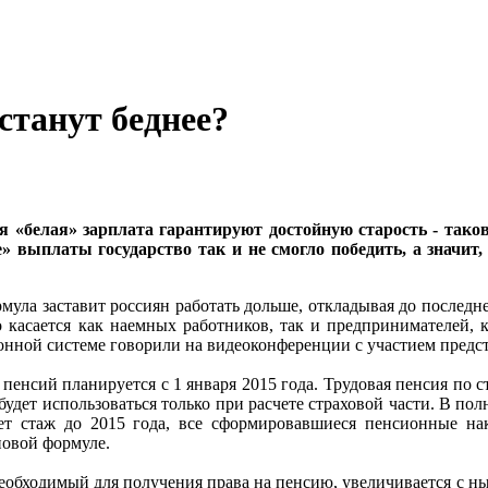
станут беднее?
 «белая» зарплата гарантируют достойную старость - тако
» выплаты государство так и не смогло победить, а значит
мула заставит россиян работать дольше, откладывая до последне
о касается как наемных работников, так и предпринимателей,
онной системе говорили на видеоконференции с участием предс
пенсий планируется с 1 января 2015 года. Трудовая пенсия по ста
удет использоваться только при расчете страховой части. В пол
еет стаж до 2015 года, все сформировавшиеся пенсионные на
новой формуле.
бходимый для получения права на пенсию, увеличивается с ныне