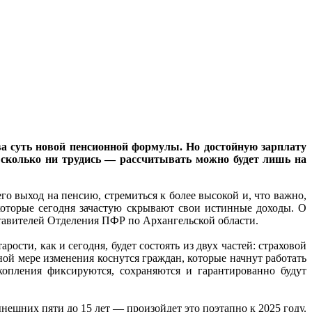
ва суть новой пенсионной формулы. Но достойную зарплату
, сколько ни трудись — рассчитывать можно будет лишь на
го выход на пенсию, стремиться к более высокой и, что важно,
 которые сегодня зачастую скрывают свои истинные доходы. О
тавителей Отделения ПФР по Архангельской области.
рости, как и сегодня, будет состоять из двух частей: страховой
ной мере изменения коснутся граждан, которые начнут работать
копления фиксируются, сохраняются и гарантированно будут
шних пяти до 15 лет — произойдет это поэтапно к 2025 году.