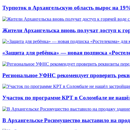
Турпоток в Архангельскую область вырос на 19
Жители Архангельска вновь получат доступ к горя
«Защита для ребёнка» — новая подписка «Ростеле
Региональное УФНС рекомендует проверить рекв
Участок по программе КРТ в Соломбале не нашё
В Архангельске Росимущество выставило на про