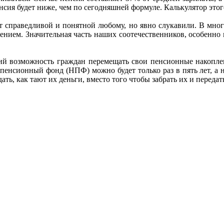
сия будет ниже, чем по сегодняшней формуле. Калькулятор этог
ет справедливой и понятной любому, но явно слукавили. В мно
нием. Значительная часть наших соотечественников, особенно в 
щий возможность граждан перемещать свои пенсионные накопл
нсионный фонд (НПФ) можно будет только раз в пять лет, а не
дать, как тают их деньги, вместо того чтобы забрать их и переда