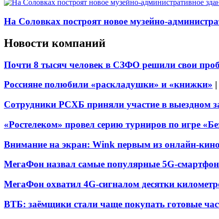
На Соловках построят новое музейно-администра
Новости компаний
Почти 8 тысяч человек в СЗФО решили свои про
Россияне полюбили «раскладушки» и «книжки»
Сотрудники РСХБ приняли участие в выездном за
«Ростелеком» провел серию турниров по игре «Б
Внимание на экран: Wink первым из онлайн-кино
МегаФон назвал самые популярные 5G-смартфон
МегаФон охватил 4G-сигналом десятки километр
ВТБ: заёмщики стали чаще покупать готовые час