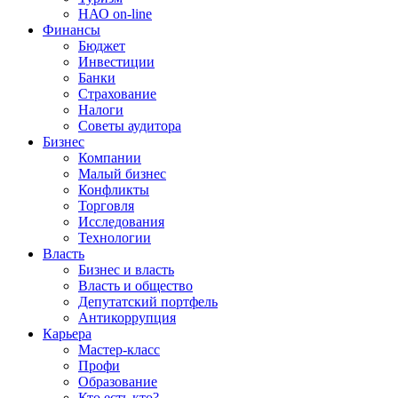
НАО on-line
Финансы
Бюджет
Инвестиции
Банки
Страхование
Налоги
Советы аудитора
Бизнес
Компании
Малый бизнес
Конфликты
Торговля
Исследования
Технологии
Власть
Бизнес и власть
Власть и общество
Депутатский портфель
Антикоррупция
Карьера
Мастер-класс
Профи
Образование
Кто есть кто?