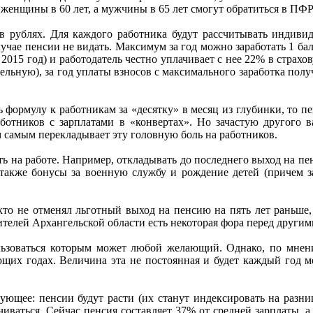
 женщины в 60 лет, а мужчины в 65 лет смогут обратиться в ПФР
в рублях. Для каждого работника будут рассчитывать индив
чае пенсии не видать. Максимум за год можно заработать 1 балл
 2015 год) и работодатель честно уплачивает с нее 22% в страхо
ельную), за год уплаты взносов с максимального заработка получ
 формулу к работникам за «десятку» в месяц из глубинки, то п
ботников с зарплатами в «конвертах». Но зачастую другого в
ем самым перекладывает эту головную боль на работников.
ть на работе. Например, откладывать до последнего выход на пе
 также бонусы за военную службу и рождение детей (причем за
кто не отменял льготный выход на пенсию на пять лет раньше,
 жителей Архангельской области есть некоторая фора перед други
льзоваться которым может любой желающий. Однако, по мнени
ующих годах. Величина эта не постоянная и будет каждый год м
ующее: пенсии будут расти (их станут индексировать на разн
иваться. Сейчас пенсия составляет 37% от средней зарплаты, а 