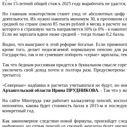
Если 15-летний общий стаж к 2025 году выработать не удастся,
Но главным новаторством станет уход от абсолютных цифр 
деятельности. Их нужно накопить минимум 30, в противном слу
средней по стране (около 85 тысяч рублей в месяц в расчете на
которого в страховую часть направляется 16% (а 6% - в накопит
Если же зарплата вдвое ниже средней – тогда только 0,2 балла.
Видно, что выиграют в этой реформе богатые. Если применить
кроме того, делает недосягаемой нормальную пенсию для ра
Государство, так и не сумевшее побороть «серые» зарплаты, т
Так что бедным россиянам придется в буквальном смысле горе
увеличить свой доход почти в полтора раза. Предусмотрены
третьего).
«Северные» надбавки в расчетах учитываться не будут, но ни
Архангельской области Ирина ПРУДНИКОВА
. - Так что у
На сайте Минтруда уже работает калькулятор пенсий, воспо
непонятно, какова будет стоимость балла в 2015-м и послед
конкретный год.
Как закономерное следствие новой формулы, произойдет след
инфляции), но отрыв пенсий от средней зарплаты будет увелич