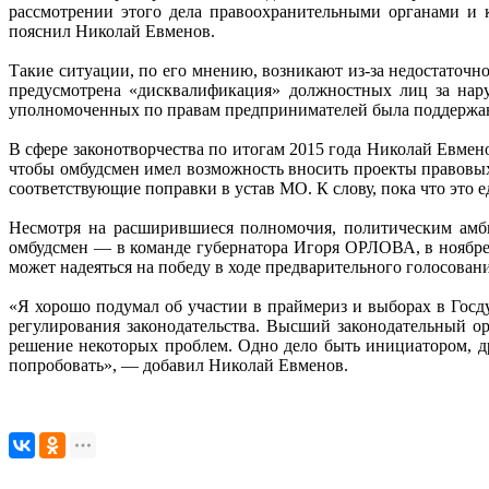
рассмотрении этого дела правоохранительными органами и 
пояснил Николай Евменов.
Такие ситуации, по его мнению, возникают из-за недостаточн
предусмотрена «дисквалификация» должностных лиц за нару
уполномоченных по правам предпринимателей была поддержа
В сфере законотворчества по итогам 2015 года Николай Евме
чтобы омбудсмен имел возможность вносить проекты правовых
соответствующие поправки в устав МО. К слову, пока что это 
Несмотря на расширившиеся полномочия, политическим амби
омбудсмен — в команде губернатора Игоря ОРЛОВА, в ноябре 
может надеяться на победу в ходе предварительного голосовани
«Я хорошо подумал об участии в праймериз и выборах в Госд
регулирования законодательства. Высший законодательный ор
решение некоторых проблем. Одно дело быть инициатором, д
попробовать», — добавил Николай Евменов.