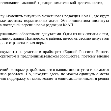
ствование законной предпринимательской деятельности», —
есу. Изменить ситуацию может новая редакция КоАП, где будет
акже местных нормативных актов. Эта инициатива института
 последней версии новой редакции КоАП.
ржанными областными депутатами. Одна из них связана с тем,
дминистрация Приморского района, внеся на сессию депутатов
орого отражена такая норма.
окументы на участие в праймериз «Единой России». Бизнес-
торитетом в предпринимательском сообществе, поэтому вполне
жений, которые разрабатываются нашим институтом и касаются
но работаем. Но, находясь здесь, не можем сдвинуть с места
учив поддержку от моих коллег и единомышленников, я решил