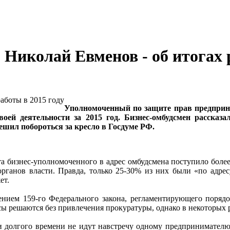
 Николай Евменов - об итогах 
Уполномоченный по защите прав предприн
й деятельности за 2015 год. Бизнес-омбудсмен рассказа
решил побороться за кресло в Госдуме РФ.
ута бизнес-уполномоченного в адрес омбудсмена поступило боле
органов власти. Правда, только 25-30% из них были «по адресу
ет.
ением 159-го Федерального закона, регламентирующего поря
сы решаются без привлечения прокуратуры, однако в некоторых 
и долгого времени не идут навстречу одному предпринимателю