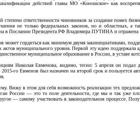
квалификации действий главы МО «Коношское» как воспрепят
ой степени ответственности чиновников за создание помех бизн
шения не только федеральных законов, но и областных, а т
на в Послании Президента РФ Владимира ПУТИНА и отражена в
нов может гордиться как минимум двумя закинициативами, подде
 актов муниципального уровня. Первой эту идею поддержала а
единственное муниципальное образование в России, в уставе кот
циям Николая Евменова, видимо, тесно: 5 апреля он подал д
2015-го Евменов был назначен на второй срок и пользуется ав
я.
уму. Вижу в этом для себя возможность реализации тех предло
ган России — это то поле деятельности, где мы и так уже плот
ругое — самому участвовать в законодательном процессе. Пол