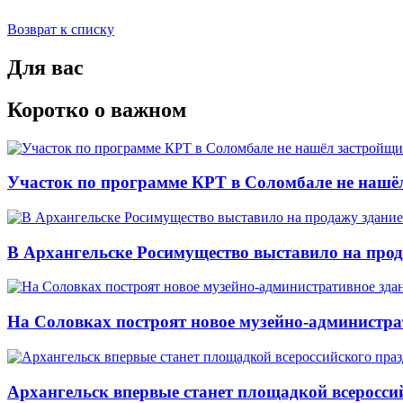
Возврат к списку
Для вас
Коротко о важном
Участок по программе КРТ в Соломбале не нашё
В Архангельске Росимущество выставило на про
На Соловках построят новое музейно-администра
Архангельск впервые станет площадкой всеросси