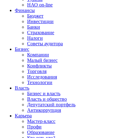
НАО on-line
Финансы
Бюджет
Инвестиции
Банки
Страхование
Налоги
Советы аудитора
Бизнес
Компании
Малый бизнес
Конфликты
Торговля
Исследования
Технологии
Власть
Бизнес и власть
Власть и общество
Депутатский портфель
Антикоррупция
Карьера
Мастер-класс
Профи
Образование
Кто есть кто?