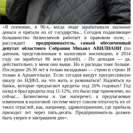
«Я понимаю, в 90-х, когда люди зарабатывали шальные
деньги и прятали их от государства... Сегодня подавляющее
большинство бизнесменов работает в правовом поле, -
рассуждает
предприниматель, самый обеспеченный
депутат областного Собрания Михаил АВИЛИАНИ
(по
данным, представленным в налоговую инспекцию, в 2014
году он заработал 86 млн рублей). - По доходам — да,
действительно, у меня они выше. Но и расходы тоже больше.
Последние 20-30 лет я только вкладываю — строю и строю. И
только в Архангельске. Если сегодня введут прогрессивную
шкалу по НДФЛ, на что жить и развиваться? Надеяться на
банки, которые предлагают кредиты под 26% годовых? Год
назад я брал кредиты под 11-12%, это было еще приемлемо, но
сейчас... Бизнесмены и так наперечет, а предлагаемые
изменения в налоговой системе могут совсем отпугнуть их от
таких отраслей, как, например, здравоохранение, где прибыль
приходит лет через пять-десять. Предприниматель должен
быть уверен в завтрашнем дне».