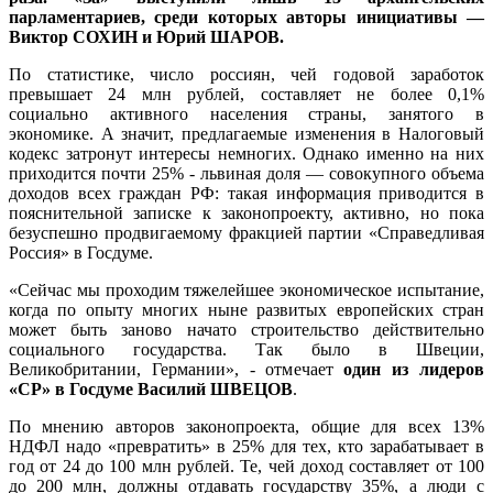
парламентариев, среди которых
авторы инициативы —
Виктор СОХИН и Юрий ШАРОВ
.
По статистике, число россиян, чей годовой заработок
превышает 24 млн рублей, составляет не более 0,1%
социально активного населения страны, занятого в
экономике. А значит, предлагаемые изменения в Налоговый
кодекс затронут интересы немногих. Однако именно на них
приходится почти 25% - львиная доля — совокупного объема
доходов всех граждан РФ: такая информация приводится в
пояснительной записке к законопроекту, активно, но пока
безуспешно продвигаемому фракцией партии «Справедливая
Россия» в Госдуме.
«Сейчас мы проходим тяжелейшее экономическое испытание,
когда по опыту многих ныне развитых европейских стран
может быть заново начато строительство действительно
социального государства. Так было в Швеции,
Великобритании, Германии», - отмечает
один из лидеров
«СР» в Госдуме Василий ШВЕЦОВ
.
По мнению авторов законопроекта, общие для всех 13%
НДФЛ надо «превратить» в 25% для тех, кто зарабатывает в
год от 24 до 100 млн рублей. Те, чей доход составляет от 100
до 200 млн, должны отдавать государству 35%, а люди с