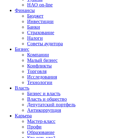
НАО on-line
Финансы
Бюджет
Инвестиции
Банки
Страхование
Налоги
Советы аудитора
Бизнес
Компании
Малый бизнес
Конфликты
Торговля
Исследования
Технологии
Власть
Бизнес и власть
Власть и общество
Депутатский портфель
Антикоррупция
Карьера
Мастер-класс
Профи
Образование
Кто есть кто?