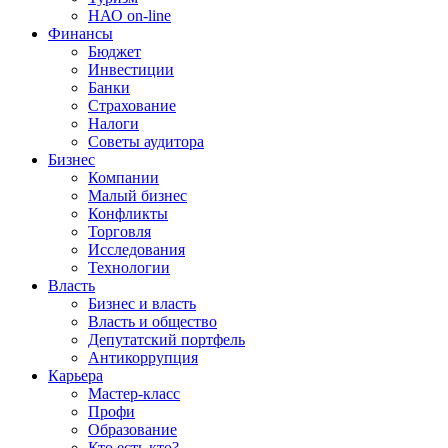
НАО on-line
Финансы
Бюджет
Инвестиции
Банки
Страхование
Налоги
Советы аудитора
Бизнес
Компании
Малый бизнес
Конфликты
Торговля
Исследования
Технологии
Власть
Бизнес и власть
Власть и общество
Депутатский портфель
Антикоррупция
Карьера
Мастер-класс
Профи
Образование
Кто есть кто?