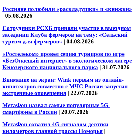
Россияне полюбили «раскладушки» и «книжки»
|
05.08.2026
Сотрудники РСХБ приняли участие в выездном
заседании Клуба фермеров на тему: «Сельский
туризм для фермеров»
|
04.08.2026
«Ростелеком» провел серию турниров по игре
«БезОпасный интернет» в экологическом лагере
Кенозерского национального парка
|
31.07.2026
Внимание на экран: Wink первым из онлайн-
кинотеатров совместно с МЧС России запустил
экстренные оповещения
|
22.07.2026
МегаФон назвал самые популярные 5G-
смартфоны в России
|
20.07.2026
МегаФон охватил 4G-сигналом десятки
километров главной трассы Поморья
|