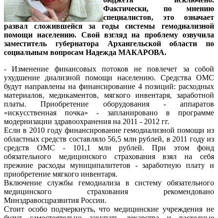
Фактически, по мнению
специалистов, это означает
развал сложившейся за годы системы гемодиализной
помощи населению. Свой взгляд на проблему озвучила
заместитель губернатора Архангельской области по
социальным вопросам Надежда МАКАРОВА
.
- Изменение финансовых потоков не повлечет за собой
ухудшение диализной помощи населению. Средства ОМС
будут направлены на финансирование 4 позиций: расходных
материалов, медикаментов, мягкого инвентаря, заработной
платы. Приобретение оборудования - аппаратов
«искусственная почка» - запланировано в программе
модернизации здравоохранения на 2011 - 2012 гг.
Если в 2010 году финансирование гемодиализной помощи из
областных средств составляло 56,5 млн рублей, в 2011 году из
средств ОМС - 101,1 млн рублей. При этом фонд
обязательного медицинского страхования взял на себя
прежние расходы муниципалитетов - заработную плату и
приобретение мягкого инвентаря.
Включение службы гемодиализа в систему обязательного
медицинского страхования рекомендовано
Минздравосцразвития России.
Стоит особо подчеркнуть, что медицинские учреждения не
будут самостоятельно закупать лекарства и расходные