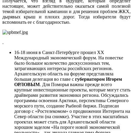
Получается, что взгляд в будущее, который определит
настоящее, может действительно оказаться самой полезной
темой избирательной кампании и для решения проблем ЖКХ,
дырявых крыш и плохих дорог. Тогда избиратели будут
вспоминать ее с благодарностью.
.
16-18 июня в Санкт-Петербурге прошел XX
Международный экономический форум. На повестке
было большое количество дискуссионных тем,
затрагивающих интересы российских регионов.
Архангельскую область на форуме представляла
большая делегация во главе с
губернатором Игорем
ОРЛОВЫМ
. Для Поморья важны прежде всего
крупные инвестиционные проекты, которые могут стать
драйверами развития экономики региона. Обсуждались
программы освоения Арктики, перспективы Северного
морского пути, создание Рыбной биржи. Подписан
договор с «Ростелекомом» о продвижении Интернета на
Север области (на снимке). Участие в этих масштабных
проектах может стать для Архангельской области
хорошим заделом «На пороге новой экономической
реальности» – так звучала главная тема форума.