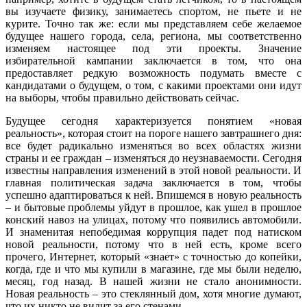
вы изучаете физику, занимаетесь спортом, не пьете и не
курите. Точно так же: если мы представляем себе желаемое
будущее нашего города, села, региона, мы соответственно
изменяем настоящее под эти проекты. Значение
избирательной кампании заключается в том, что она
предоставляет редкую возможность подумать вместе с
кандидатами о будущем, о том, с какими проектами они идут
на выборы, чтобы правильно действовать сейчас.
Будущее сегодня характеризуется понятием «новая
реальность», которая стоит на пороге нашего завтрашнего дня:
все будет радикально изменяться во всех областях жизни
страны и ее граждан – изменяться до неузнаваемости. Сегодня
известны направления изменений в этой новой реальности. И
главная политическая задача заключается в том, чтобы
успешно адаптироваться к ней. Впишемся в новую реальность
– и бытовые проблемы уйдут в прошлое, как ушел в прошлое
конский навоз на улицах, потому что появились автомобили.
И знаменитая непобедимая коррупция падет под натиском
новой реальности, потому что в ней есть, кроме всего
прочего, Интернет, который «знает» с точностью до копейки,
когда, где и что мы купили в магазине, где мы были неделю,
месяц, год назад. В нашей жизни не стало анонимности.
Новая реальность – это стеклянный дом, хотя многие думают,
что их никто не видит за его стенами.