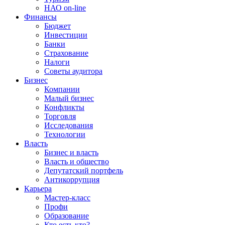
НАО on-line
Финансы
Бюджет
Инвестиции
Банки
Страхование
Налоги
Советы аудитора
Бизнес
Компании
Малый бизнес
Конфликты
Торговля
Исследования
Технологии
Власть
Бизнес и власть
Власть и общество
Депутатский портфель
Антикоррупция
Карьера
Мастер-класс
Профи
Образование
Кто есть кто?