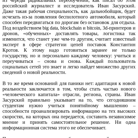
из череды радикальных переобучений, как писал об этом
российский журналист и исследователь Иван Засурский.
Даже такая рабочая специальность, как дальнобойщик, будет
исчезать из-за появления беспилотного автомобиля, который
способен передвигаться по дорогам без остановок для отдыха.
Под воздействием big data, blockchain и bitcoin, 3d-принтеров и
дронов, «обученных» доставлять товары, логистика так
изменится, что станет уже чем-то другим, считает известный
эксперт в сфере стратегии цепей поставок Константин
Кротов. К этому надо готовиться заранее не только
государству, но и персонально каждому человеку: учиться и
переучиваться – снова и снова. Каждый пользователь
социальных сетей это знает и легко найдет множество других
сведений о новой реальности.
В то же время оснований для паники нет: адаптация к новой
реальности заключается в том, чтобы стать частью нового
«человеческого капитала» отрасли, региона, страны. Иван
Засурский правильно указывает на то, что сегодняшним
студентам нужно учиться понятийному мышлению –
способности проанализировать информацию на тех высоких
скоростях, на которых она передается, составить независимое
мнение и принять самостоятельное решение. Ни одна
информационная система этого не обеспечивает.