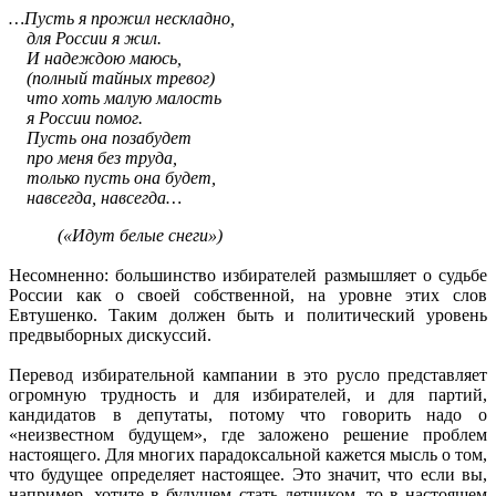
…Пусть я прожил нескладно,
для России я жил.
И надеждою маюсь,
(полный тайных тревог)
что хоть малую малость
я России помог.
Пусть она позабудет
про меня без труда,
только пусть она будет,
навсегда, навсегда…
(«Идут белые снеги»)
Несомненно: большинство избирателей размышляет о судьбе
России как о своей собственной, на уровне этих слов
Евтушенко. Таким должен быть и политический уровень
предвыборных дискуссий.
Перевод избирательной кампании в это русло представляет
огромную трудность и для избирателей, и для партий,
кандидатов в депутаты, потому что говорить надо о
«неизвестном будущем», где заложено решение проблем
настоящего. Для многих парадоксальной кажется мысль о том,
что будущее определяет настоящее. Это значит, что если вы,
например, хотите в будущем стать летчиком, то в настоящем