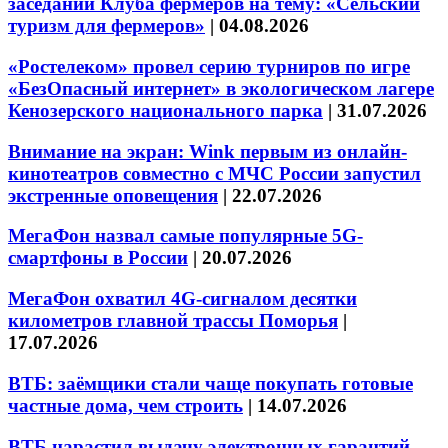
заседании Клуба фермеров на тему: «Сельский
туризм для фермеров»
|
04.08.2026
«Ростелеком» провел серию турниров по игре
«БезОпасный интернет» в экологическом лагере
Кенозерского национального парка
|
31.07.2026
Внимание на экран: Wink первым из онлайн-
кинотеатров совместно с МЧС России запустил
экстренные оповещения
|
22.07.2026
МегаФон назвал самые популярные 5G-
смартфоны в России
|
20.07.2026
МегаФон охватил 4G-сигналом десятки
километров главной трассы Поморья
|
17.07.2026
ВТБ: заёмщики стали чаще покупать готовые
частные дома, чем строить
|
14.07.2026
ВТБ нарастил выдачу электронных гарантий