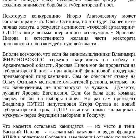
создания видимости борьбы за губернаторский пост.
Некоторую конкуренцию Игорю Анатольевичу может
составить разве что Ольга Осицина, но это будет скорее не ее
личная заслуга, а результат активности «тяжелой артиллерии»
ЛДПР в лице весьма энергичного «госдумовца» Ярослава
Нилова и естественного желания части электората
проголосовать «назло» действующей власти.
Вполне возможно, что если бы единомышленники Владимира
ЖИРИНОВСКОГО серьезно нацелились на победу в
Архангельской области, Ярослав Нилов мог бы прорваться на
губернаторский пост - при должной финансовой поддержке
предвыборной пиар-кампании. Сам он объясняет ставку на
Ольгу Осицыну менталитетом жителей региона, которые, по
его наблюдениям, не проголосуют за чужака. Думается,
лукавит Ярослав Евгеньевич. Если бы была дана команда
сверху, он бы на выборы пошел. Но раз сам президент
Владимир ПУТИН напутствовал Игоря Орлова на новый
губернаторский срок, ЛДПР остается только «наращивать
мускулы» перед будущими выборами в Госдуму.
Что касается остальных кандидатов — их место в тени.
Василий Павлов - «засланный казачок» в рядах фракции
КПРФ в областном Собрании, заведующий отделом по работе