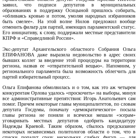
заявил, что подписи депутатов в муниципальных
образованиях в поддержку Осицыной пришлось собирать,
«обливаясь кровью и потом, умоляя народных избранников
быть смелее». На этой волне Нилов предложил вообще
отменить фильтр для партий, имеющих парламентский статус.
Его инициативу, к слову, поддержали местные представители
КПРФ и «Справедливой России».
Экс-депутат Архангельского областного Собрания Ольга
ЕПИФАНОВА даже выразила недовольство в адрес своих
бывших коллег за введение этой процедуры на территории
региона, назвав ее «отвратительной вещью». Напомним, у
регионального парламента была возможность облегчить для
партий избирательный процесс.
Ольга Епифанова обмолвилась и о том, как это аж четырем
конкурентам Орлова удалось «проскочить» на выборы, минуя
все административные препятствия: Игорь Анатольевич сам
помог. Причем некоторые главы муниципалитетов, по словам
депутата Госдумы, поначалу «демократического» посыла
главы региона не поняли и всячески мешали «эсерам»
уговаривать местных депутатов одобрить кандидатуру
Надежды Краевой. Таким образом, сбылось предсказание
некоторых независимых политологов области о том, что в
списки попадут сразу нескольких слабых фигур — для