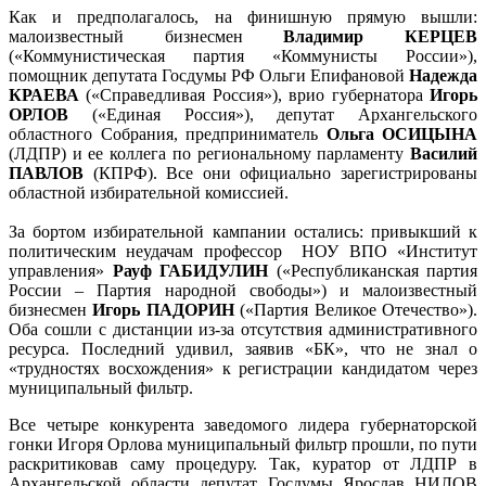
Как и предполагалось, на финишную прямую вышли:
малоизвестный бизнесмен
Владимир КЕРЦЕВ
(«Коммунистическая партия «Коммунисты России»),
помощник депутата Госдумы РФ Ольги Епифановой
Надежда
КРАЕВА
(«Справедливая Россия»), врио губернатора
Игорь
ОРЛОВ
(«Единая Россия»), депутат Архангельского
областного Собрания, предприниматель
Ольга ОСИЦЫНА
(ЛДПР) и ее коллега по региональному парламенту
Василий
ПАВЛОВ
(КПРФ). Все они официально зарегистрированы
областной избирательной комиссией.
За бортом избирательной кампании остались: привыкший к
политическим неудачам профессор НОУ ВПО «Институт
управления»
Рауф ГАБИДУЛИН
(«Республиканская партия
России – Партия народной свободы») и малоизвестный
бизнесмен
Игорь ПАДОРИН
(«Партия Великое Отечество»).
Оба сошли с дистанции из-за отсутствия административного
ресурса. Последний удивил, заявив «БК», что не знал о
«трудностях восхождения» к регистрации кандидатом через
муниципальный фильтр.
Все четыре конкурента заведомого лидера губернаторской
гонки Игоря Орлова муниципальный фильтр прошли, по пути
раскритиковав саму процедуру. Так, куратор от ЛДПР в
Архангельской области депутат Госдумы Ярослав НИЛОВ