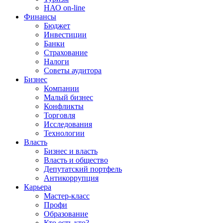
НАО on-line
Финансы
Бюджет
Инвестиции
Банки
Страхование
Налоги
Советы аудитора
Бизнес
Компании
Малый бизнес
Конфликты
Торговля
Исследования
Технологии
Власть
Бизнес и власть
Власть и общество
Депутатский портфель
Антикоррупция
Карьера
Мастер-класс
Профи
Образование
Кто есть кто?