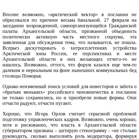
Вполне возможно, «арктический вектор» в послании не
обрисовался по причине весьма банальной. 27 февраля на
заседании возрожденной, самоорганизующейся Гражданской
палаты Архангельской области, призванной объединить
политически активную часть местного социума, эта
заявленная для обсуждения тема, что называется, не пошла.
Всерьез дискутировать о хитросплетениях устройства
Арктической зоны России, ее перспективах и месте
Архангельской области в них желающих отчего-то не
нашлось. Возможно, оттого, что форум казался еще чем-то
далеким и нереальным на фоне нынешних коммунальных бед
столицы Поморья.
Однако неизменный поиск условий для инвесторов и забота о
«братьях меньших» российского чиновничества в послании
не только сохранились, но и приобрели новые формы. Они
отчасти радуют, отчасти пугают.
Хорошо, что Игорь Орлов считает серьезной проблемой
подготовку управленческих кадров. Возможно, очень хорошо,
хотя и рискованно, что власть в Архангельской области
губернатором призвана – цитирую стенограмму - «не столько
руководить, сколько выполнять роль модератора, формируя