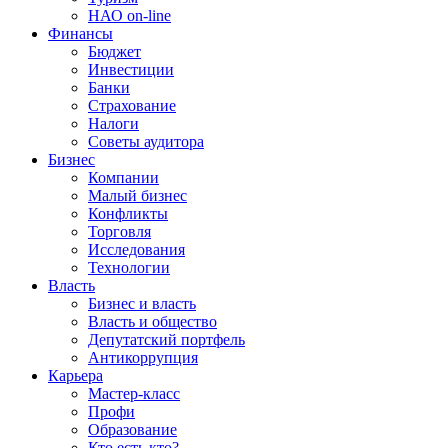
НАО on-line
Финансы
Бюджет
Инвестиции
Банки
Страхование
Налоги
Советы аудитора
Бизнес
Компании
Малый бизнес
Конфликты
Торговля
Исследования
Технологии
Власть
Бизнес и власть
Власть и общество
Депутатский портфель
Антикоррупция
Карьера
Мастер-класс
Профи
Образование
Кто есть кто?