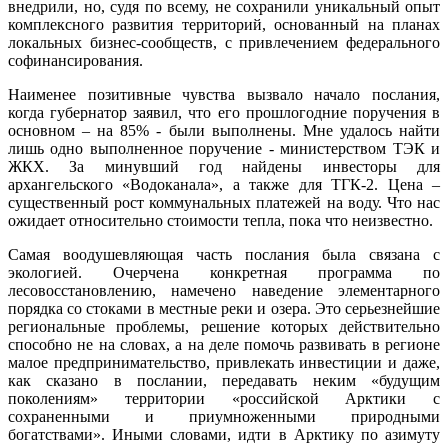
внедрили, но, судя по всему, не сохранили уникальный опыт
комплексного развития территорий, основанный на планах
локальных бизнес-сообществ, с привлечением федерального
софинансирования.
Наименее позитивные чувства вызвало начало послания,
когда губернатор заявил, что его прошлогодние поручения в
основном – на 85% - были выполнены. Мне удалось найти
лишь одно выполненное поручение - министерством ТЭК и
ЖКХ. За минувший год найдены инвесторы для
архангельского «Водоканала», а также для ТГК-2. Цена –
существенный рост коммунальных платежей на воду. Что нас
ожидает относительно стоимости тепла, пока что неизвестно.
Самая воодушевляющая часть послания была связана с
экологией. Очерчена конкретная программа по
лесовосстановлению, намечено наведение элементарного
порядка со стоками в местные реки и озера. Это серьезнейшие
региональные проблемы, решение которых действительно
способно не на словах, а на деле помочь развивать в регионе
малое предпринимательство, привлекать инвестиции и даже,
как сказано в послании, передавать неким «будущим
поколениям» территории «российской Арктики с
сохраненными и приумноженными природными
богатствами». Иными словами, идти в Арктику по азимуту