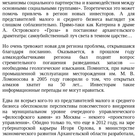
механизмы социального партнерства и взаимодействия между
основными социальными группами». Теоретически это может
помочь привлечь в регион новых инвесторов. А для
представителей малого и среднего бизнеса выглядит уж
слишком соблазнительно. Прямо-таки как Катерина в драме
А. Островского «Гроза» в постановке архангельского
драмтеатра: самоубийственный луч света в темном царстве…
Но очень тревожит новая для региона проблема, открывшаяся
благодаря посланию. Оказывается, в прошлом году
алмазодобытчиками региона был поднят вопрос
стремительного погашения разведанных запасов —
необходимы геологические изыскания. Помнится, при начале
промышленной эксплуатации месторождения им. М. В.
Ломоносова в 2005 году говорили о том, что открытых
алмазов хватит на 50 лет... Инвесторам такие
информационные перепады не могут нравиться.
Едва ли всерьез кого-то из представителей малого и среднего
бизнеса обеспокоили перспективы повсеместного внедрения
на муниципальном уровне очередного управленческого
«философского камня» из Москвы – некоего «проектного
управления». Обидно только то, что еще в 2012 году, на заре
губернаторской карьеры Игоря Орлова, в министерстве
экономического развития Архангельской области разработали,