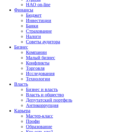
НАО on-line
Финансы
Бюджет
Инвестиции
Банки
Страхование
Налоги
Советы аудитора
Бизнес
Компании
Малый бизнес
Конфликты
Торговля
Исследования
Технологии
Власть
Бизнес и власть
Власть и общество
Депутатский портфель
Антикоррупция
Карьера
Мастер-класс
Профи
Образование
Кто есть кто?