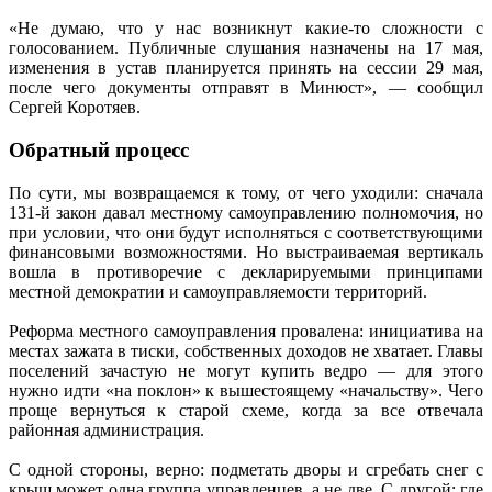
«Не думаю, что у нас возникнут какие-то сложности с
голосованием. Публичные слушания назначены на 17 мая,
изменения в устав планируется принять на сессии 29 мая,
после чего документы отправят в Минюст», — сообщил
Сергей Коротяев.
Обратный процесс
По сути, мы возвращаемся к тому, от чего уходили: сначала
131-й закон давал местному самоуправлению полномочия, но
при условии, что они будут исполняться с соответствующими
финансовыми возможностями. Но выстраиваемая вертикаль
вошла в противоречие с декларируемыми принципами
местной демократии и самоуправляемости территорий.
Реформа местного самоуправления провалена: инициатива на
местах зажата в тиски, собственных доходов не хватает. Главы
поселений зачастую не могут купить ведро — для этого
нужно идти «на поклон» к вышестоящему «начальству». Чего
проще вернуться к старой схеме, когда за все отвечала
районная администрация.
С одной стороны, верно: подметать дворы и сгребать снег с
крыш может одна группа управленцев, а не две. С другой: где