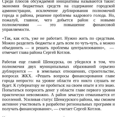
Среди плюсов обсуждаемой инициативы называются такие:
экономия бюджетных средств на содержание городской
администрации, исключение дублирования полномочий
города и района, решение проблемы кадрового голода. Но,
пожалуй, главное, чего добьется район с новыми
полномочиями — это повышение финансовой
управляемости.
«Так, как есть, уже не работает. Нужно жить по средствам.
Можно разделить бюджеты и дать всем по чуть-чуть, а можно
объединить — и решать проблемы централизованно», —
отмечает глава района Сергей Котлов.
Работая еще главой Шенкурска, он убедился в том, что
полномочия двух муниципальных образований серьезно
дублируются — в земельных отношениях, строительстве,
вопросах ЖКХ. «Решать вопросы финансирования главе
города непросто: на уровне области его никто слушать не
будет. К губернатору не пробиться: на своем опыте я это знаю.
Попытаться попросить денег у области главе первого уровня
практически невозможно. А район зачастую отмахивается от
поселений. Усиливая статус Шенкурского района, мы сможем
активнее участвовать в разработке региональных программ и
получать финансирование», — считает Сергей Котлов.