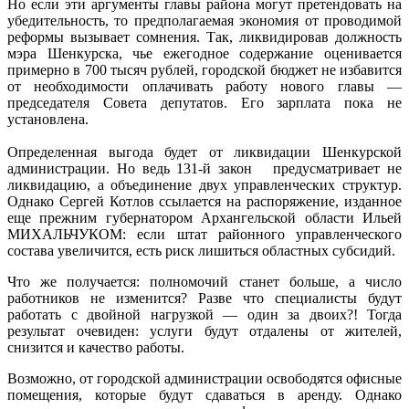
Но если эти аргументы главы района могут претендовать на
убедительность, то предполагаемая экономия от проводимой
реформы вызывает сомнения. Так, ликвидировав должность
мэра Шенкурска, чье ежегодное содержание оценивается
примерно в 700 тысяч рублей, городской бюджет не избавится
от необходимости оплачивать работу нового главы —
председателя Совета депутатов. Его зарплата пока не
установлена.
Определенная выгода будет от ликвидации Шенкурской
администрации. Но ведь 131-й закон предусматривает не
ликвидацию, а объединение двух управленческих структур.
Однако Сергей Котлов ссылается на распоряжение, изданное
еще прежним губернатором Архангельской области Ильей
МИХАЛЬЧУКОМ: если штат районного управленческого
состава увеличится, есть риск лишиться областных субсидий.
Что же получается: полномочий станет больше, а число
работников не изменится? Разве что специалисты будут
работать с двойной нагрузкой — один за двоих?! Тогда
результат очевиден: услуги будут отдалены от жителей,
снизится и качество работы.
Возможно, от городской администрации освободятся офисные
помещения, которые будут сдаваться в аренду. Однако