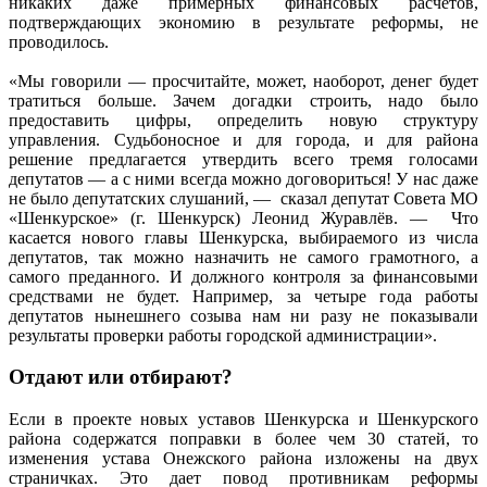
никаких даже примерных финансовых расчетов,
подтверждающих экономию в результате реформы, не
проводилось.
«Мы говорили — просчитайте, может, наоборот, денег будет
тратиться больше. Зачем догадки строить, надо было
предоставить цифры, определить новую структуру
управления. Судьбоносное и для города, и для района
решение предлагается утвердить всего тремя голосами
депутатов — а с ними всегда можно договориться! У нас даже
не было депутатских слушаний, — сказал депутат Совета МО
«Шенкурское» (г. Шенкурск) Леонид Журавлёв. — Что
касается нового главы Шенкурска, выбираемого из числа
депутатов, так можно назначить не самого грамотного, а
самого преданного. И должного контроля за финансовыми
средствами не будет. Например, за четыре года работы
депутатов нынешнего созыва нам ни разу не показывали
результаты проверки работы городской администрации».
Отдают или отбирают?
Если в проекте новых уставов Шенкурска и Шенкурского
района содержатся поправки в более чем 30 статей, то
изменения устава Онежского района изложены на двух
страничках. Это дает повод противникам реформы