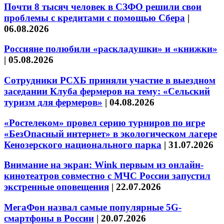
Почти 8 тысяч человек в СЗФО решили свои
проблемы с кредитами с помощью Сбера
|
06.08.2026
Россияне полюбили «раскладушки» и «книжки»
|
05.08.2026
Сотрудники РСХБ приняли участие в выездном
заседании Клуба фермеров на тему: «Сельский
туризм для фермеров»
|
04.08.2026
«Ростелеком» провел серию турниров по игре
«БезОпасный интернет» в экологическом лагере
Кенозерского национального парка
|
31.07.2026
Внимание на экран: Wink первым из онлайн-
кинотеатров совместно с МЧС России запустил
экстренные оповещения
|
22.07.2026
МегаФон назвал самые популярные 5G-
смартфоны в России
|
20.07.2026