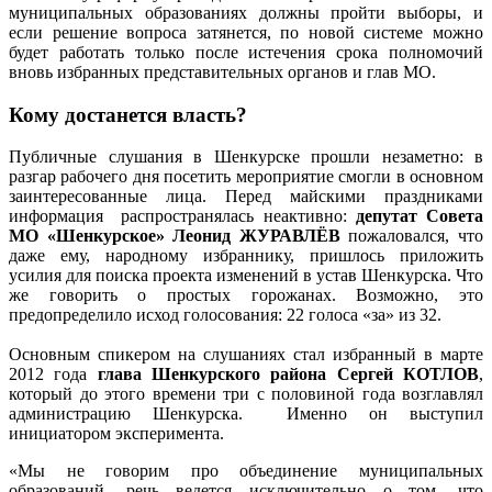
муниципальных образованиях должны пройти выборы, и
если решение вопроса затянется, по новой системе можно
будет работать только после истечения срока полномочий
вновь избранных представительных органов и глав МО.
Кому достанется власть?
Публичные слушания в Шенкурске прошли незаметно: в
разгар рабочего дня посетить мероприятие смогли в основном
заинтересованные лица. Перед майскими праздниками
информация распространялась неактивно:
депутат Совета
МО «Шенкурское» Леонид ЖУРАВЛЁВ
пожаловался, что
даже ему, народному избраннику, пришлось приложить
усилия для поиска проекта изменений в устав Шенкурска. Что
же говорить о простых горожанах. Возможно, это
предопределило исход голосования: 22 голоса «за» из 32.
Основным спикером на слушаниях стал избранный в марте
2012 года
глава Шенкурского района Сергей КОТЛОВ
,
который до этого времени три с половиной года возглавлял
администрацию Шенкурска. Именно он выступил
инициатором эксперимента.
«Мы не говорим про объединение муниципальных
образований, речь ведется исключительно о том, что