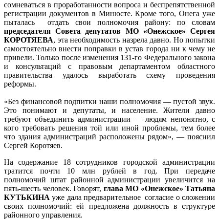
сомневаться в проработанности вопроса и беспрепятственной
регистрации документов в Минюсте. Кроме того, Онега уже
пыталась отдать свои полномочия району: по словам
председателя Совета депутатов МО «Онежское» Сергея
КОРОТЯЕВА
, эта необходимость назрела давно. Но попытки
самостоятельно внести поправки в устав города ни к чему не
привели. Только после изменения 131-го Федерального закона
и консультаций с правовым департаментом областного
правительства удалось выработать схему проведения
реформы.
«Без финансовой подпитки наши полномочия — пустой звук.
Это понимают и депутаты, и население. Жители давно
требуют объединить администрации — людям непонятно, с
кого требовать решения той или иной проблемы, тем более
что здания администраций расположены рядом», — пояснил
Сергей Коротяев.
На содержание 18 сотрудников городской администрации
тратится почти 10 млн рублей в год. При передаче
полномочий штат районной администрации увеличится на
пять-шесть человек. Говорят,
глава МО «Онежское» Татьяна
КУТЬКИНА
уже дала предварительное согласие о сложении
своих полномочий: ей предложена должность в структуре
районного управления.