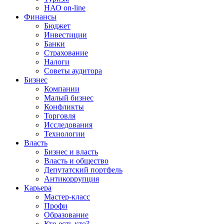
НАО on-line
Финансы
Бюджет
Инвестиции
Банки
Страхование
Налоги
Советы аудитора
Бизнес
Компании
Малый бизнес
Конфликты
Торговля
Исследования
Технологии
Власть
Бизнес и власть
Власть и общество
Депутатский портфель
Антикоррупция
Карьера
Мастер-класс
Профи
Образование
Кто есть кто?