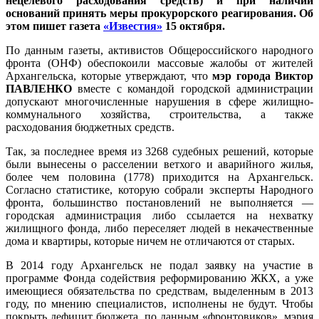
нецелевого расходования средств) и при наличии
оснований принять меры прокурорского реагирования. Об
этом пишет газета
«Известия»
15 октября.
По данным газеты, активистов Общероссийского народного
фронта (ОНФ) обеспокоили массовые жалобы от жителей
Архангельска, которые утверждают, что
мэр города Виктор
ПАВЛЕНКО
вместе с командой городской администрации
допускают многочисленные нарушения в сфере жилищно-
коммунального хозяйства, строительства, а также
расходования бюджетных средств.
Так, за последнее время из 3268 судебных решений, которые
были вынесены о расселении ветхого и аварийного жилья,
более чем половина (1778) приходится на Архангельск.
Согласно статистике, которую собрали эксперты Народного
фронта, большинство постановлений не выполняется —
городская администрация либо ссылается на нехватку
жилищного фонда, либо переселяет людей в некачественные
дома и квартиры, которые ничем не отличаются от старых.
В 2014 году Архангельск не подал заявку на участие в
программе Фонда содействия реформированию ЖКХ, а уже
имеющиеся обязательства по средствам, выделенным в 2013
году, по мнению специалистов, исполнены не будут. Чтобы
покрыть дефицит бюджета, по данным «фронтовиков», мэрия