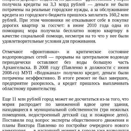
получила кредиты на 3,3 млрд рублей — деньги не были
потрачены на реальные городские нужды, а за обслуживание
кредита из городского бюджета пришлось заплатить 160,2 млн
рублей. При этом чиновники не отказывают себе в покупке
дорогих квартир за госсчет: в июне 2010 года одна из
помощниц мэра получила бесплатно новую квартиру в
качестве социальной помощи, несмотря на то что у нее были
удовлетворительные условия для проживания.
Отмечают «фронтовики» и критическое состояние
водопроводных сетей — прорывы на центральном водоводе
периодически оставляют без воды большую часть
Архангельска. В 2008 году (Павленко в должности с июня
2008-го) МУП «Водоканал» получило кредит, деньги были
потрачены неэффективно. В итоге ремонт не был завершен,
предприятие разорилось, а кредит пришлось выплачивать
областному правительству.
Еще 11 млн рублей город может не досчитаться из-за того, что
мэрия распродает по заниженной вдвое цене здания,
находящиеся в муниципальной собственности (три нежилых
помещения, недостроенный детский сад и пожарное депо).
Поставили под вопрос эксперты общественного движения и
планы Виктора Павленко по постройке очередного нового
крематория — в настоящий момент в городе уже возводится