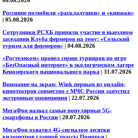
06.08.2026
Россияне полюбили «раскладушки» и «книжки»
|
05.08.2026
Сотрудники РСХБ приняли участие в выездном
заседании Клуба фермеров на тему: «Сельский
туризм для фермеров»
|
04.08.2026
«Ростелеком» провел серию турниров по игре
«БезОпасный интернет» в экологическом лагере
Кенозерского национального парка
|
31.07.2026
Внимание на экран: Wink первым из онлайн-
кинотеатров совместно с МЧС России запустил
экстренные оповещения
|
22.07.2026
МегаФон назвал самые популярные 5G-
смартфоны в России
|
20.07.2026
МегаФон охватил 4G-сигналом десятки
километров главной трассы Поморья
|