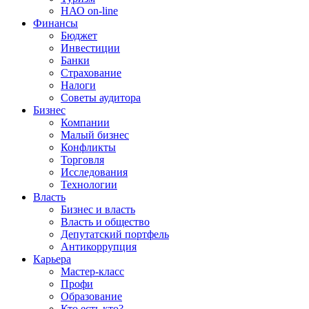
НАО on-line
Финансы
Бюджет
Инвестиции
Банки
Страхование
Налоги
Советы аудитора
Бизнес
Компании
Малый бизнес
Конфликты
Торговля
Исследования
Технологии
Власть
Бизнес и власть
Власть и общество
Депутатский портфель
Антикоррупция
Карьера
Мастер-класс
Профи
Образование
Кто есть кто?