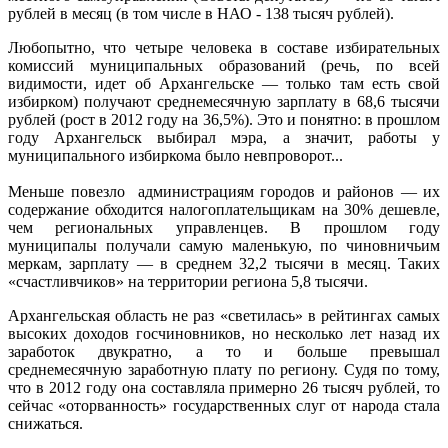
рублей в месяц (в том числе в НАО - 138 тысяч рублей).
Любопытно, что четыре человека в составе избирательных
комиссий муниципальных образований (речь, по всей
видимости, идет об Архангельске — только там есть свой
избирком) получают среднемесячную зарплату в 68,6 тысячи
рублей (рост в 2012 году на 36,5%). Это и понятно: в прошлом
году Архангельск выбирал мэра, а значит, работы у
муниципального избиркома было невпроворот...
Меньше повезло администрациям городов и районов — их
содержание обходится налогоплательщикам на 30% дешевле,
чем региональных управленцев. В прошлом году
муниципалы получали самую маленькую, по чиновничьим
меркам, зарплату — в среднем 32,2 тысячи в месяц. Таких
«счастливчиков» на территории региона 5,8 тысячи.
Архангельская область не раз «светилась» в рейтингах самых
высоких доходов госчиновников, но несколько лет назад их
заработок двукратно, а то и больше превышал
среднемесячную заработную плату по региону. Судя по тому,
что в 2012 году она составляла примерно 26 тысяч рублей, то
сейчас «оторванность» государственных слуг от народа стала
снижаться.