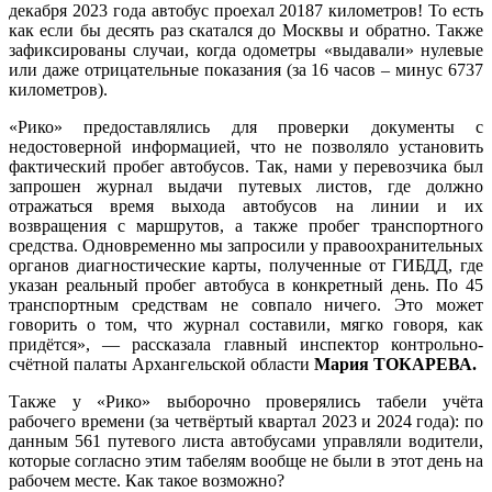
декабря 2023 года автобус проехал 20187 километров! То есть
как если бы десять раз скатался до Москвы и обратно. Также
зафиксированы случаи, когда одометры «выдавали» нулевые
или даже отрицательные показания (за 16 часов – минус 6737
километров).
«Рико» предоставлялись для проверки документы с
недостоверной информацией, что не позволяло установить
фактический пробег автобусов. Так, нами у перевозчика был
запрошен журнал выдачи путевых листов, где должно
отражаться время выхода автобусов на линии и их
возвращения с маршрутов, а также пробег транспортного
средства. Одновременно мы запросили у правоохранительных
органов диагностические карты, полученные от ГИБДД, где
указан реальный пробег автобуса в конкретный день. По 45
транспортным средствам не совпало ничего. Это может
говорить о том, что журнал составили, мягко говоря, как
придётся», — рассказала главный инспектор контрольно-
счётной палаты Архангельской области
Мария ТОКАРЕВА.
Также у «Рико» выборочно проверялись табели учёта
рабочего времени (за четвёртый квартал 2023 и 2024 года): по
данным 561 путевого листа автобусами управляли водители,
которые согласно этим табелям вообще не были в этот день на
рабочем месте. Как такое возможно?