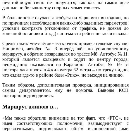
неустойчивую связь не получится, так как на самом деле
данные по большинству спорных моментов есть.
В большинстве случаев автобусы на маршруты выходили, но
по причинам несоблюдения каких-либо заданных параметров,
условий контракта (отклонился от графика, не доехал до
конечной остановки и т.д.) система эти рейсы не засчитывала.
Среди таких «незачётов» есть очень примечательные случаи.
Например, автобус № 3 вперёд шёл по установленному
маршруту, а обратно возвращался по трассе М8. Автобус № 11,
который является кольцевым и ходит по центру города,
неожиданно оказывался на Варавино. Автобус № 69 за
полтора часа проехал 4 километра 32 метра – по треку видно,
что ездил где-то в районе базы «Рико», не выходя на линию.
Таким образом, дополнительная проверка, инициированная
самим департаментом, ему не помогла. Выводы КСП
повторно подтвердились.
Маршрут длиною в…
«Мы также обратили внимание на тот факт, что «РТС», не
имея соответствующих полномочий, взаимодействует с
перевозчиками, подтверждает объём выполненной ими