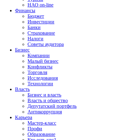
НАО on-line
Финансы
Бюджет
Инвестиции
Банки
Страхование
Налоги
Советы аудитора
Бизнес
Компании
Малый бизнес
Конфликты
Торговля
Исследования
Технологии
Власть
Бизнес и власть
Власть и общество
Депутатский портфель
Антикоррупция
Карьера
Мастер-класс
Профи
Образование
Кто есть кто?