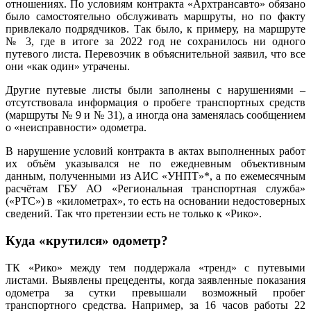
отношениях. По условиям контракта «Архтрансавто» обязано
было самостоятельно обслуживать маршруты, но по факту
привлекало подрядчиков. Так было, к примеру, на маршруте
№ 3, где в итоге за 2022 год не сохранилось ни одного
путевого листа. Перевозчик в объяснительной заявил, что все
они «как один» утрачены.
Другие путевые листы были заполнены с нарушениями –
отсутствовала информация о пробеге транспортных средств
(маршруты № 9 и № 31), а иногда она заменялась сообщением
о «неисправности» одометра.
В нарушение условий контракта в актах выполненных работ
их объём указывался не по ежедневным объективным
данным, полученными из АИС «УНПТ»*, а по ежемесячным
расчётам ГБУ АО «Региональная транспортная служба»
(«РТС») в «километрах», то есть на основании недостоверных
сведений. Так что претензии есть не только к «Рико».
Куда «крутился» одометр?
ТК «Рико» между тем поддержала «тренд» с путевыми
листами. Выявлены прецеденты, когда заявленные показания
одометра за сутки превышали возможный пробег
транспортного средства. Например, за 16 часов работы 22