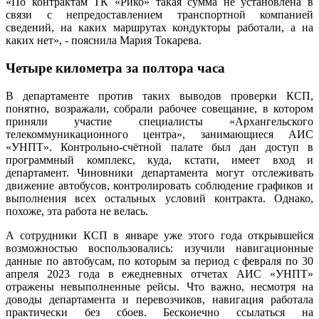
«По контрактам ТК «Рико» такая сумма не установлена в
связи с непредоставлением транспортной компанией
сведений, на каких маршрутах кондукторы работали, а на
каких нет», - пояснила Мария Токарева.
Четыре километра за полтора часа
В департаменте против таких выводов проверки КСП,
понятно, возражали, собрали рабочее совещание, в котором
приняли участие специалисты «Архангельского
телекоммуникационного центра», занимающиеся АИС
«УНПТ». Контрольно-счётной палате был дан доступ в
программный комплекс, куда, кстати, имеет вход и
департамент. Чиновники департамента могут отслеживать
движение автобусов, контролировать соблюдение графиков и
выполнения всех остальных условий контракта. Однако,
похоже, эта работа не велась.
А сотрудники КСП в январе уже этого года открывшейся
возможностью воспользовались: изучили навигационные
данные по автобусам, по которым за период с февраля по 30
апреля 2023 года в ежедневных отчетах АИС «УНПТ»
отражены невыполненные рейсы. Что важно, несмотря на
доводы департамента и перевозчиков, навигация работала
практически без сбоев. Бесконечно ссылаться на