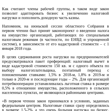
Как считают члены рабочей группы, в таком виде закон
позволит адаптировать бизнес к увеличению налоговой
нагрузки и пополнить доходную часть казны.
Напомним, на июньской сессии областного Собрания в
первом чтении был принят законопроект о введении налога
на имущество организаций, работающих по специальным
налоговым режимам (в частности, по ЕНВД и упрощенной
системе), в зависимости от его кадастровой стоимости – с 1
января 2018 года.
В целях сдерживания роста нагрузки на предпринимателей
предусматривался пакет преференций: налоговый вычет в
виде кадастровой стоимости 150 кв. м с одного объекта по
выбору налогоплательщика, поэтапный переход с
пониженными ставками: 1,5% в 2018-м, 1,8% в 2019-м и
только в 2020-м и последующие годы – 2%. Для организаций
потребкооперации устанавливалась льготная ставка в размере
0,5% в отношении имущества, расположенного в сельских
населенных пунктах, не являющихся районными центрами.
«В первом чтении закон принимался в условиях, заданных
федеральным центром. Налоговые ставки сразу определялись
в размере 1,5-2%, а это очень большая нагрузка на бизнес.