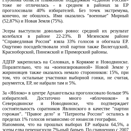
тоже не отличилась - в среднем в районах за ЕР
проголосовали 40% избирателей. Без точек экстремума,
конечно, не обошлось. Ими оказались "военные" Мирный
(52,87%) и Новая Земля (75%).
Эсеры выступили довольно ровно: средний их результат
колебался в районе 22-23%. В Мезенском районе
"Справедливая Россия" взяла 33% голосов и обогнала ЕР.
Ощутимо посодействовали этой партии также Вилегодский,
Красноборский, Пинежский и Приморский районы.
ЛДПР закрепилась на Соловках, в Коряжме и Новодвинске.
Поразительно, что на «военизированной» Новой Земле у
жириновцев также оказалось немало сторонников: 15%, при
том, что остальные участники выборной гонки, не считая,
разумеется, ЕР, не набрали там и 5%.
За «Яблоко» в центре Архангельска проголосовало больше 9%
избирателей. Достаточно много «яблочников» в
Северодвинске и Новодвинске, что подтверждает
состоятельность соратников Явлинского в качестве "партии
горожан". "Правое дело" и "Патриоты России" остались в
пределах 1% голосов независимо от нюансов географии.
Напомним, что на прошлых выборах ЕР набрала 64,5%, а
эсеры едва перешагнули 7%-ный барьер. По сравнению с 2007