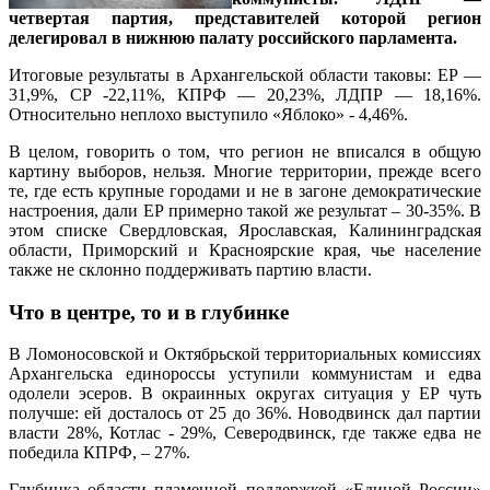
четвертая партия, представителей которой регион
делегировал в нижнюю палату российского парламента.
Итоговые результаты в Архангельской области таковы: ЕР —
31,9%, СР -22,11%, КПРФ — 20,23%, ЛДПР — 18,16%.
Относительно неплохо выступило «Яблоко» - 4,46%.
В целом, говорить о том, что регион не вписался в общую
картину выборов, нельзя. Многие территории, прежде всего
те, где есть крупные городами и не в загоне демократические
настроения, дали ЕР примерно такой же результат – 30-35%. В
этом списке Свердловская, Ярославская, Калининградская
области, Приморский и Красноярские края, чье население
также не склонно поддерживать партию власти.
Что в центре, то и в глубинке
В Ломоносовской и Октябрьской территориальных комиссиях
Архангельска единороссы уступили коммунистам и едва
одолели эсеров. В окраинных округах ситуация у ЕР чуть
получше: ей досталось от 25 до 36%. Новодвинск дал партии
власти 28%, Котлас - 29%, Северодвинск, где также едва не
победила КПРФ, – 27%.
Глубинка области пламенной поддержкой «Единой России»