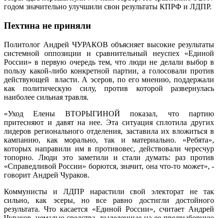
годом значительно улучшили свои результаты КПРФ и ЛДПР.
Пехтина не приняли
Политолог Андрей ЧУРАКОВ объясняет высокие результаты
системной оппозиции и сравнительный неуспех «Единой
России» в первую очередь тем, что люди не делали выбор в
пользу какой-либо конкретной партии, а голосовали против
действующей власти. А эсеров, по его мнению, поддержали
как политическую силу, против которой развернулась
наиболее сильная травля.
«Уход Елены ВТОРЫГИНОЙ показал, что партию
притесняют и давят на нее. Эта ситуация сплотила других
лидеров регионального отделения, заставила их вложиться в
кампанию, как морально, так и материально. «Ребята»,
которых направили им в противовес, действовали чересчур
топорно. Люди это заметили и стали думать: раз против
«Справедливой России» борются, значит, она что-то может», -
говорит Андрей Чураков.
Коммунисты и ЛДПР нарастили свой электорат не так
сильно, как эсеры, но все равно достигли достойного
результата. Что касается «Единой России», считает Андрей
Чураков, немалые средства, выделенные на ее предвыборную