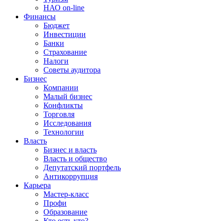
НАО on-line
Финансы
Бюджет
Инвестиции
Банки
Страхование
Налоги
Советы аудитора
Бизнес
Компании
Малый бизнес
Конфликты
Торговля
Исследования
Технологии
Власть
Бизнес и власть
Власть и общество
Депутатский портфель
Антикоррупция
Карьера
Мастер-класс
Профи
Образование
Кто есть кто?