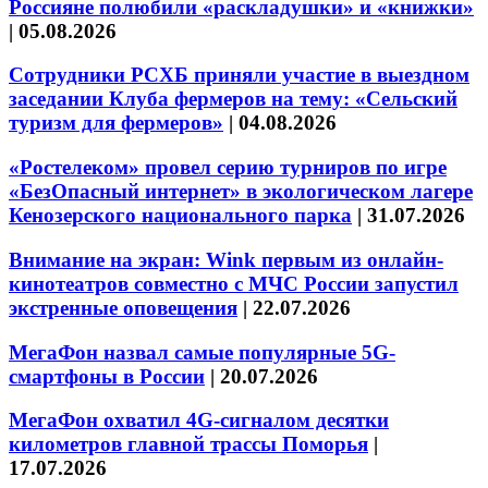
Россияне полюбили «раскладушки» и «книжки»
|
05.08.2026
Сотрудники РСХБ приняли участие в выездном
заседании Клуба фермеров на тему: «Сельский
туризм для фермеров»
|
04.08.2026
«Ростелеком» провел серию турниров по игре
«БезОпасный интернет» в экологическом лагере
Кенозерского национального парка
|
31.07.2026
Внимание на экран: Wink первым из онлайн-
кинотеатров совместно с МЧС России запустил
экстренные оповещения
|
22.07.2026
МегаФон назвал самые популярные 5G-
смартфоны в России
|
20.07.2026
МегаФон охватил 4G-сигналом десятки
километров главной трассы Поморья
|
17.07.2026