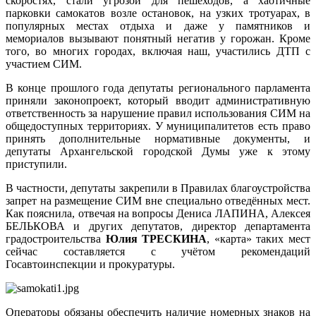
скоростях, стали угрозой для пешеходов, а хаотичные
парковки самокатов возле остановок, на узких тротуарах, в
популярных местах отдыха и даже у памятников и
мемориалов вызывают понятный негатив у горожан. Кроме
того, во многих городах, включая наш, участились ДТП с
участием СИМ.
В конце прошлого года депутаты регионального парламента
приняли законопроект, который вводит административную
ответственность за нарушение правил использования СИМ на
общедоступных территориях. У муниципалитетов есть право
принять дополнительные нормативные документы, и
депутаты Архангельской городской Думы уже к этому
приступили.
В частности, депутаты закрепили в Правилах благоустройства
запрет на размещение СИМ вне специально отведённых мест.
Как пояснила, отвечая на вопросы Дениса ЛАПИНА, Алексея
БЕЛЬКОВА и других депутатов, директор департамента
градостроительства
Юлия ТРЕСКИНА
, «карта» таких мест
сейчас составляется с учётом рекомендаций
Госавтоинспекции и прокуратуры.
Операторы обязаны обеспечить наличие номерных знаков на