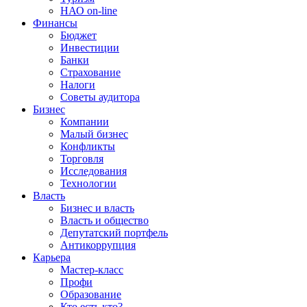
НАО on-line
Финансы
Бюджет
Инвестиции
Банки
Страхование
Налоги
Советы аудитора
Бизнес
Компании
Малый бизнес
Конфликты
Торговля
Исследования
Технологии
Власть
Бизнес и власть
Власть и общество
Депутатский портфель
Антикоррупция
Карьера
Мастер-класс
Профи
Образование
Кто есть кто?