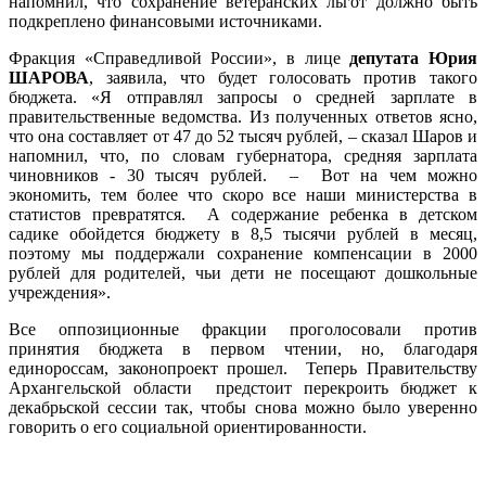
напомнил, что сохранение ветеранских льгот должно быть
подкреплено финансовыми источниками.
Фракция «Справедливой России», в лице
депутата Юрия
ШАРОВА
, заявила, что будет голосовать против такого
бюджета. «Я отправлял запросы о средней зарплате в
правительственные ведомства. Из полученных ответов ясно,
что она составляет от 47 до 52 тысяч рублей, – сказал Шаров и
напомнил, что, по словам губернатора, средняя зарплата
чиновников - 30 тысяч рублей. – Вот на чем можно
экономить, тем более что скоро все наши министерства в
статистов превратятся. А содержание ребенка в детском
садике обойдется бюджету в 8,5 тысячи рублей в месяц,
поэтому мы поддержали сохранение компенсации в 2000
рублей для родителей, чьи дети не посещают дошкольные
учреждения».
Все оппозиционные фракции проголосовали против
принятия бюджета в первом чтении, но, благодаря
единороссам, законопроект прошел. Теперь Правительству
Архангельской области предстоит перекроить бюджет к
декабрьской сессии так, чтобы снова можно было уверенно
говорить о его социальной ориентированности.