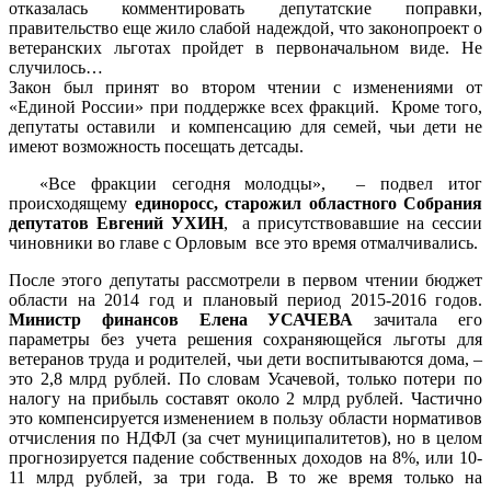
отказалась комментировать депутатские поправки,
правительство еще жило слабой надеждой, что законопроект о
ветеранских льготах пройдет в первоначальном виде. Не
случилось…
Закон был принят во втором чтении с изменениями от
«Единой России» при поддержке всех фракций. Кроме того,
депутаты оставили и компенсацию для семей, чьи дети не
имеют возможность посещать детсады.
«Все фракции сегодня молодцы», – подвел итог
происходящему
единоросс, старожил областного Собрания
депутатов Евгений УХИН
, а присутствовавшие на сессии
чиновники во главе с Орловым все это время отмалчивались.
После этого депутаты рассмотрели в первом чтении бюджет
области на 2014 год и плановый период 2015-2016 годов.
Министр финансов Елена УСАЧЕВА
зачитала его
параметры без учета решения сохраняющейся льготы для
ветеранов труда и родителей, чьи дети воспитываются дома, –
это 2,8 млрд рублей. По словам Усачевой, только потери по
налогу на прибыль составят около 2 млрд рублей. Частично
это компенсируется изменением в пользу области нормативов
отчисления по НДФЛ (за счет муниципалитетов), но в целом
прогнозируется падение собственных доходов на 8%, или 10-
11 млрд рублей, за три года. В то же время только на