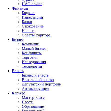
НАО on-line
Финансы
Бюджет
Инвестиции
Банки
Страхование
Налоги
Советы аудитора
Бизнес
Компании
Малый бизнес
Конфликты
Торговля
Исследования
Технологии
Власть
Бизнес и власть
Власть и общество
Депутатский портфель
Антикоррупция
Карьера
Мастер-класс
Профи
Образование
Кто есть кто?