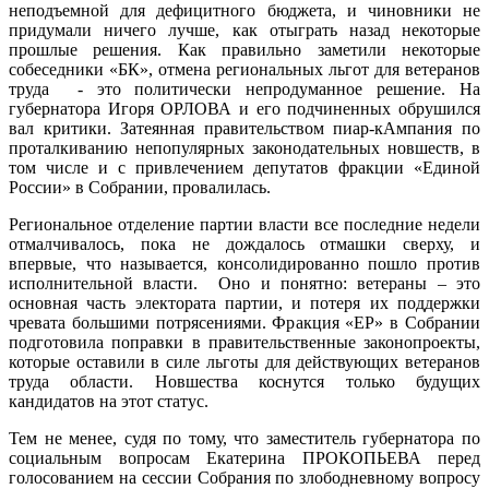
неподъемной для дефицитного бюджета, и чиновники не
придумали ничего лучше, как отыграть назад некоторые
прошлые решения. Как правильно заметили некоторые
собеседники «БК», отмена региональных льгот для ветеранов
труда - это политически непродуманное решение. На
губернатора Игоря ОРЛОВА и его подчиненных обрушился
вал критики. Затеянная правительством пиар-кАмпания по
проталкиванию непопулярных законодательных новшеств, в
том числе и с привлечением депутатов фракции «Единой
России» в Собрании, провалилась.
Региональное отделение партии власти все последние недели
отмалчивалось, пока не дождалось отмашки сверху, и
впервые, что называется, консолидированно пошло против
исполнительной власти. Оно и понятно: ветераны – это
основная часть электората партии, и потеря их поддержки
чревата большими потрясениями. Фракция «ЕР» в Собрании
подготовила поправки в правительственные законопроекты,
которые оставили в силе льготы для действующих ветеранов
труда области. Новшества коснутся только будущих
кандидатов на этот статус.
Тем не менее, судя по тому, что заместитель губернатора по
социальным вопросам Екатерина ПРОКОПЬЕВА перед
голосованием на сессии Собрания по злободневному вопросу