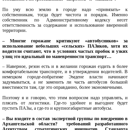
По уму всю землю в городе надо «привязать» к
собственникам, тогда будет чистота и порядок. Именно
собственник по Административному кодексу несет
ответственность за содержание и использование вверенной
территории.
– Многие горожане критикуют «автобусников» за
использование небольших «сельских» ПАЗиков, хотя их
водители считают, что в условиях частых пробок и узких
улиц это идеальный по маневренности транспорт…
– Наверное, резон есть и в желании горожан ездить в более
комфортабельном транспорте, и в утверждении водителей. В
немецком городе-побратиме Эмдене власти начинают
задумываться, а не заменить ли часть автобусов большой
вместимости там, где это оправданно, более экономичными.
Поэтому я и говорю, что этим вопросом надо управлять, и
плясать от логистики. Где-то удобнее и выгоднее будет
пустить ПАЗы, а где-то и крупногабаритные автобусы.
– Вы входите в состав экспертной группы по внедрению в
Архангельской области? требований разработанного
Агентством стратегических инициатив Стандарта