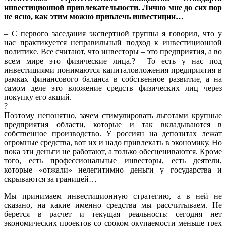
инвестиционной привлекательности. Лично мне до сих пор
не ясно, как этим можно привлечь инвестиции…
– С первого заседания экспертной группы я говорил, что у
нас практикуется неправильный подход к инвестиционной
политике. Все считают, что инвесторы – это предприятия, а во
всем мире это физические лица.? То есть у нас под
инвестициями понимаются капиталовложения предприятия в
рамках финансового баланса в собственное развитие, а на
самом деле это вложение средств физических лиц через
покупку его акций.
?
Поэтому непонятно, зачем стимулировать льготами крупные
предприятия области, которые и так вкладываются в
собственное производство. У россиян на депозитах лежат
огромные средства, вот их и надо привлекать в экономику. Но
пока эти деньги не работают, а только обесцениваются. Кроме
того, есть профессиональные инвесторы, есть деятели,
которые «отжали» нелегитимно деньги у государства и
скрываются за границей…
Мы принимаем инвестиционную стратегию, а в ней не
сказано, на какие именно средства мы рассчитываем. Не
берется в расчет и текущая реальность: сегодня нет
экономических проектов со сроком окупаемости меньше трех