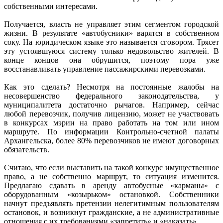
собственными интересами.
Получается, власть не управляет этим сегментом городской
жизни. В результате «автобусники» варятся в собственном
соку. На юридическом языке это называется сговором. Трясет
эту устоявшуюся систему только недовольство жителей. В
конце концов она обрушится, поэтому пора уже
восстанавливать управление пассажирскими перевозками.
Как это сделать? Несмотря на постоянные жалобы на
несовершенство федерального законодательства, у
муниципалитета достаточно рычагов. Например, сейчас
любой перевозчик, получив лицензию, может не участвовать
в конкурсах мэрии на право работать на том или ином
маршруте. По информации Контрольно-счетной палаты
Архангельска, более 80% перевозчиков не имеют договорных
обязательств.
Считаю, что если выставить на такой конкурс имущественное
право, а не собственно маршрут, то ситуация изменится.
Предлагаю сдавать в аренду автобусные «карманы» с
оборудованным «козырьком» остановкой. Собственники
начнут предъявлять претензии нелегитимным пользователям
остановок, и возникнут гражданские, а не административные
отношения с их требованиями «запретить» и «наказать».