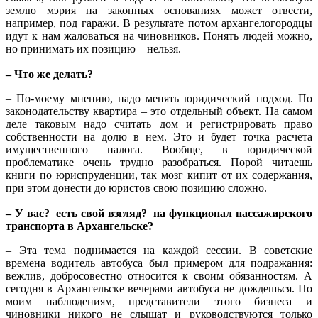
землю мэрия на законных основаниях может отвести,
например, под гаражи. В результате потом архангелогородцы
идут к нам жаловаться на чиновников. Понять людей можно,
но принимать их позицию – нельзя.
– Что же делать?
– По-моему мнению, надо менять юридический подход. По
законодательству квартира – это отдельный объект. На самом
деле таковым надо считать дом и регистрировать право
собственности на долю в нем. Это и будет точка расчета
имущественного налога. Вообще, в юридической
проблематике очень трудно разобраться. Порой читаешь
книги по юриспруденции, так мозг кипит от их содержания,
при этом донести до юристов свою позицию сложно.
– У вас? есть свой взгляд? на функционал пассажирского
транспорта в Архангельске?
– Эта тема поднимается на каждой сессии. В советские
времена водитель автобуса был примером для подражания:
вежлив, добросовестно относится к своим обязанностям. А
сегодня в Архангельске вечерами автобуса не дождешься. По
моим наблюдениям, представители этого бизнеса и
чиновники никого не слышат и руководствуются только