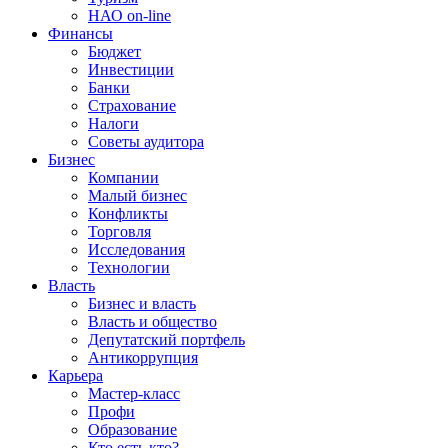
НАО on-line
Финансы
Бюджет
Инвестиции
Банки
Страхование
Налоги
Советы аудитора
Бизнес
Компании
Малый бизнес
Конфликты
Торговля
Исследования
Технологии
Власть
Бизнес и власть
Власть и общество
Депутатский портфель
Антикоррупция
Карьера
Мастер-класс
Профи
Образование
Кто есть кто?