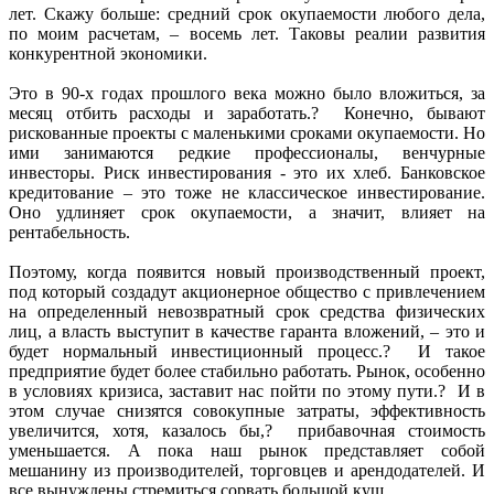
лет. Скажу больше: средний срок окупаемости любого дела,
по моим расчетам, – восемь лет. Таковы реалии развития
конкурентной экономики.
Это в 90-х годах прошлого века можно было вложиться, за
месяц отбить расходы и заработать.? Конечно, бывают
рискованные проекты с маленькими сроками окупаемости. Но
ими занимаются редкие профессионалы, венчурные
инвесторы. Риск инвестирования - это их хлеб. Банковское
кредитование – это тоже не классическое инвестирование.
Оно удлиняет срок окупаемости, а значит, влияет на
рентабельность.
Поэтому, когда появится новый производственный проект,
под который создадут акционерное общество с привлечением
на определенный невозвратный срок средства физических
лиц, а власть выступит в качестве гаранта вложений, – это и
будет нормальный инвестиционный процесс.? И такое
предприятие будет более стабильно работать. Рынок, особенно
в условиях кризиса, заставит нас пойти по этому пути.? И в
этом случае снизятся совокупные затраты, эффективность
увеличится, хотя, казалось бы,? прибавочная стоимость
уменьшается. А пока наш рынок представляет собой
мешанину из производителей, торговцев и арендодателей. И
все вынуждены стремиться сорвать большой куш.