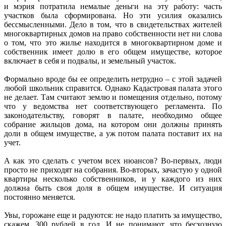
и мэрия потратила немалые деньги на эту работу: часть
участков была сформирована. Но эти усилия оказались
бессмысленными. Дело в том, что в свидетельствах жителей
многоквартирных домов на право собственности нет ни слова
о том, что это жилье находится в многоквартирном доме и
собственник имеет долю в его общем имуществе, которое
включает в себя и подвалы, и земельный участок.
Формально вроде бы ее определить нетрудно – с этой задачей
любой школьник справится. Однако Кадастровая палата этого
не делает. Там считают землю и помещения отдельно, потому
что у ведомства нет соответствующего регламента. По
законодательству, говорят в палате, необходимо общее
собрание жильцов дома, на котором они должны принять
доли в общем имуществе, а уж потом палата поставит их на
учет.
А как это сделать с учетом всех нюансов? Во-первых, люди
просто не приходят на собрания. Во-вторых, зачастую у одной
квартиры несколько собственников, и у каждого из них
должна быть своя доля в общем имуществе. И ситуация
постоянно меняется.
Увы, горожане еще и радуются: не надо платить за имущество,
скажем, 300 рублей в год. И не понимают, что бесхозную