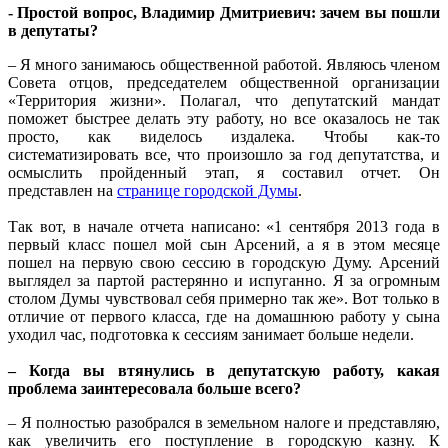
- Простой вопрос, Владимир Дмитриевич: зачем вы пошли
в депутаты?
– Я много занимаюсь общественной работой. Являюсь членом
Совета отцов, председателем общественной организации
«Территория жизни». Полагал, что депутатский мандат
поможет быстрее делать эту работу, но все оказалось не так
просто, как виделось издалека. Чтобы как-то
систематизировать все, что произошло за год депутатства, и
осмыслить пройденный этап, я составил отчет. Он
представлен на
странице городской Думы
.
Так вот, в начале отчета написано: «1 сентября 2013 года в
первый класс пошел мой сын Арсений, а я в этом месяце
пошел на первую свою сессию в городскую Думу. Арсений
выглядел за партой растерянно и испуганно. Я за огромным
столом Думы чувствовал себя примерно так же». Вот только в
отличие от первого класса, где на домашнюю работу у сына
уходил час, подготовка к сессиям занимает больше недели.
– Когда вы втянулись в депутатскую работу, какая
проблема заинтересовала больше всего?
– Я полностью разобрался в земельном налоге и представляю,
как увеличить его поступление в городскую казну. К