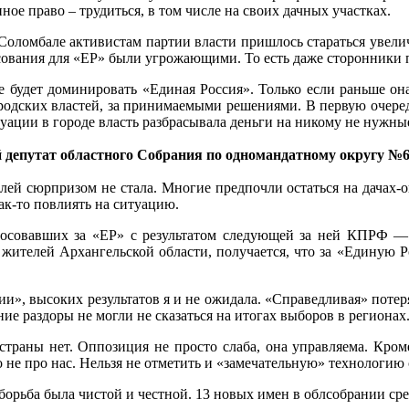
ое право – трудиться, в том числе на своих дачных участках.
е Соломбале активистам партии власти пришлось стараться увел
олосования для «ЕР» были угрожающими. То есть даже сторонники
ме будет доминировать «Единая Россия». Только если раньше он
ородских властей, за принимаемыми решениями. В первую очередь
туации в городе власть разбрасывала деньги на никому не нужн
депутат областного Собрания по одномандатному округу №6
лей сюрпризом не стала. Многие предпочли остаться на дачах-о
ак-то повлиять на ситуацию.
лосовавших за «ЕР» с результатом следующей за ней КПРФ — 
 жителей Архангельской области, получается, что за «Единую 
и», высоких результатов я и не ожидала. «Справедливая» потеря
ие раздоры не могли не сказаться на итогах выборов в регионах
траны нет. Оппозиция не просто слаба, она управляема. Кроме
е про нас. Нельзя не отметить и «замечательную» технологию 
 борьба была чистой и честной. 13 новых имен в облсобрании ср