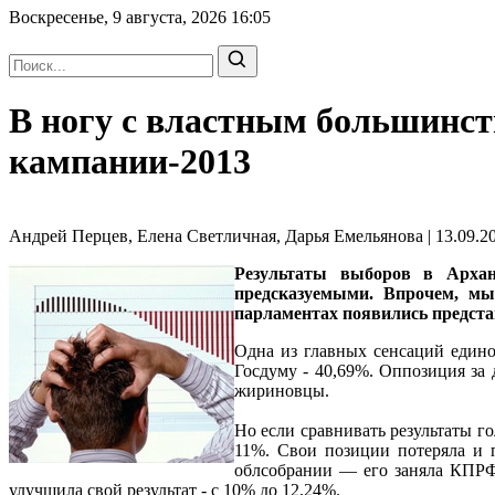
Воскресенье, 9 августа, 2026
16:05
В ногу с властным большинст
кампании-2013
Андрей Перцев, Елена Светличная, Дарья Емельянова | 13.09.20
Результаты выборов в Архан
предсказуемыми. Впрочем, мы
парламентах появились предста
Одна из главных сенсаций едино
Госдуму - 40,69%. Оппозиция за 
жириновцы.
Но если сравнивать результаты го
11%. Свои позиции потеряла и п
облсобрании — его заняла КПРФ.
улучшила свой результат - с 10% до 12,24%.