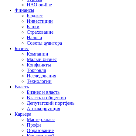
НАО on-line
Финансы
Бюджет
Инвестиции
Банки
Страхование
Налоги
Советы аудитора
Бизнес
Компании
Малый бизнес
Конфликты
Торговля
Исследования
Технологии
Власть
Бизнес и власть
Власть и общество
Депутатский портфель
Антикоррупция
Карьера
Мастер-класс
Профи
Образование
Кто есть кто?