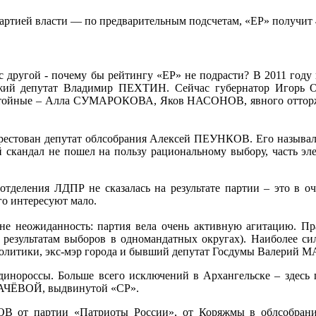
артией власти — по предварительным подсчетам, «ЕР» получит 44
а с другой - почему бы рейтингу «ЕР» не подрасти? В 2011 г
езжий депутат Владимир ПЕХТИН. Сейчас губернатор Игорь 
достойные – Алла СУМАРОКОВА, Яков НАСОНОВ, явного отторжен
л арестован депутат облсобрания Алексей ПЕУНКОВ. Его называл
кандал не пошел на пользу рациональному выбору, часть элек
отделения ЛДПР не сказалась на результате партии – это в оч
о интересуют мало.
не неожиданность: партия вела очень активную агитацию. Пра
результатам выборов в одномандатных округах). Наиболее си
ой политики, экс-мэр города и бывший депутат Госдумы Валер
инороссы. Больше всего исключений в Архангельске – здесь 
АЧЁВОЙ, выдвинутой «СР».
ПОВ от партии «Патриоты России», от Коряжмы в облсобр