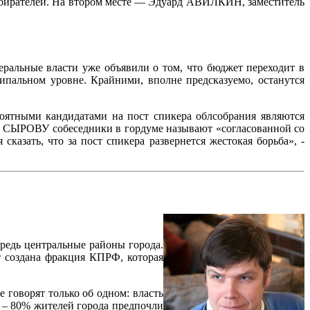
збирателей. На втором месте — Эдуард АВИЛКИН, заместитель
еральные власти уже объявили о том, что бюджет переходит в
ипальном уровне. Крайними, вполне предсказуемо, останутся
роятными кандидатами на пост спикера облсобрания являются
СЫРОВУ собеседники в гордуме называют «согласованной со
казать, что за пост спикера развернется жестокая борьба», -
ередь центральные районы города.
т создана фракция КПРФ, которая
 говорят только об одном: власть
» – 80% жителей города предпочли