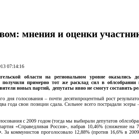
вом: мнения и оценки участни
13 07:14:16
гельской области на региональном уровне оказались 
 получили примерно тот же расклад сил в облсобрании и
вители новых партий, депутаты явно не смогут составить р
го дня голосования – почти десятипроцентный рост результат
два года свои позиции сдала. Сильнее всего пострадали эсеры
лосования с 2009 годом (тогда мы выбирали депутатов облсобран
артия «Справедливая Россия», набрав 10,46% (снижение на 7
 За коммунистов проголосовало 12,88% (против 16,6% в 2009 г