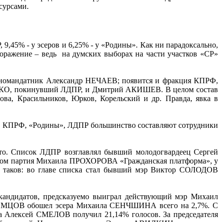
сурсами.
9,45% - у эсеров и 6,25% - у «Родины». Как ни парадоксально,
оражение – ведь на думских выборах на части участков «СР»
одномандатник Александр НЕЧАЕВ; появится и фракция КПРФ,
ЕНКО, покинувший ЛДПР, и Дмитрий АКИШЕВ. В целом состав
ва, Красильников, Юрков, Корельский и др. Правда, явка в
ЕР», КПРФ, «Родины», ЛДПР большинство составляют сотрудники
то. Список ЛДПР возглавлял бывший молодогвардеец Сергей
ном партия Михаила ПРОХОРОВА «Гражданская платформа», у
еха таков: во главе списка стал бывший мэр Виктор СОЛОДОВ
 кандидатов, предсказуемо выиграл действующий мэр Михаил
 ХРОМЦОВ обошел эсера Михаила СЕНЧШИНА всего на 2,7%. С
а Алексей СМЕЛОВ получил 21,14% голосов. За председателя