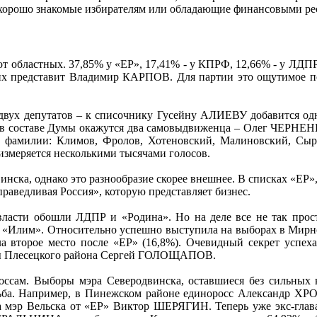
 хорошо знакомые избирателям или обладающие финансовыми ре
т областных. 37,85% у «ЕР», 17,41% - у КПРФ, 12,66% - у ЛДПР, 
в, их представит Владимир КАРПОВ. Для партии это ощутимое п
ит двух депутатов – к списочнику Гусейну АЛИЕВУ добавится 
, в составе Думы окажутся два самовыдвиженца – Олег ЧЕРН
 фамилии: Климов, Фролов, Хотеновский, Малиновский, Сыро
 измеряется несколькими тысячами голосов.
двинска, однако это разнообразие скорее внешнее. В списках «
раведливая Россия», которую представляет бизнес.
ласти обошли ЛДПР и «Родина». Но на деле все не так прос
 «Илим». Относительно успешно выступила на выборах в Мир
няла второе место после «ЕР» (16,8%). Очевидный секрет усп
авы Плесецкого района Сергей ГОЛОЩАПОВ.
оссам. Выборы мэра Северодвинска, оставшиеся без сильных
орьба. Например, в Пинежском районе единоросс Александр
 мэр Вельска от «ЕР» Виктор ШЕРЯГИН. Теперь уже экс-глав