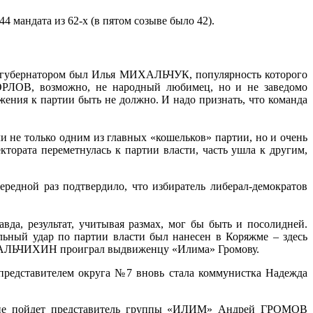
 мандата из 62-х (в пятом созыве было 42).
оду губернатором был Илья МИХАЛЬЧУК, популярность которого
ОРЛОВ, возможно, не народный любимец, но и не заведомо
ия к партии быть не должно. И надо признать, что команда
и не только одним из главных «кошельков» партии, но и очень
тората переметнулась к партии власти, часть ушла к другим,
ередной раз подтвердило, что избиратель либерал-демократов
вда, результат, учитывая размах, мог бы быть и посолидней.
льный удар по партии власти был нанесен в Коряжме – здесь
ий МАЛЬЧИХИН проиграл выдвиженцу «Илима» Громову.
представителем округа №7 вновь стала коммунистка Надежда
ание пойдет представитель группы «ИЛИМ» Андрей ГРОМОВ