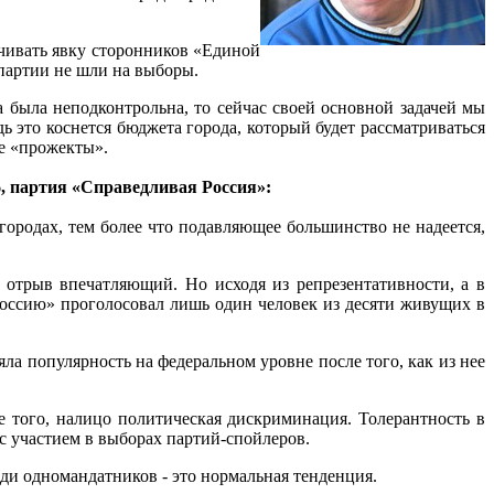
ичивать явку сторонников «Единой
 партии не шли на выборы.
а была неподконтрольна, то сейчас своей основной задачей мы
 это коснется бюджета города, который будет рассматриваться
ые «прожекты».
, партия «Справедливая Россия»:
городах, тем более что подавляющее большинство не надеется,
отрыв впечатляющий. Но исходя из репрезентативности, а в
Россию» проголосовал лишь один человек из десяти живущих в
ла популярность на федеральном уровне после того, как из нее
.
 того, налицо политическая дискриминация. Толерантность в
с участием в выборах партий-спойлеров.
еди одномандатников - это нормальная тенденция.