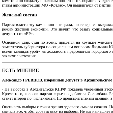
комитета по бюджету и налогам областного Собрания Андрея
главы администрации МО «Котлас». Он выдвигался от партии 
Женский состав
Партия власти эту кампанию выиграла, но теперь ее выдвиже
режим жесткой экономии. Это значит, что резать социальны
депутаты от «ЕР».
Основной удар, судя по всему, придется на хрупкие женски
заместитель губернатора по социальным вопросам Людмила
всеми кандидатурой» на должность председателя городского п
заключил источник.
ЕСТЬ МНЕНИЕ
Александр ГРЕВЦОВ, избранный депутат в Архангельскую
- На выборах в Архангельске КПРФ показала уверенный второй
Кроме того, голосов партии серьезно добавила Соломбала. Б
станет второй по численности. По предварительным данным, в 
Оценивать выборы с точки зрения здравого смысла сложно. Но
сделала все, чтобы сорвать явку на выборы. Не зря нынешне