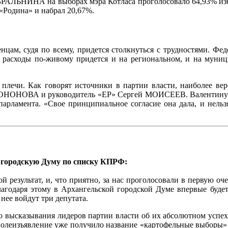
 БРАЛЬНИНА на выборах мэра Котласа проголосовало 64,93% и
«Родина» и набрал 20,67%.
нцам, судя по всему, придется столкнуться с трудностями. Фед
е расходы по-живому придется и на региональном, и на муниц
е плечи. Как говорят источники в партии власти, наиболее ве
 КОНОНОВА и руководитель «ЕР» Сергей МОИСЕЕВ. Валентину 
арламента. «Свое принципиальное согласие она дала, и нельзя с
 городскую Думу по списку КПРФ:
 результат, и, что приятно, за нас проголосовали в первую оч
лагодаря этому в Архангельской городской Думе впервые буде
нее войдут три депутата.
 высказывания лидеров партии власти об их абсолютном успехе
е волеизъявление уже получило название «картофельные выборы