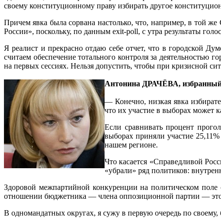
своему конституционному праву избирать другое конституционн
Причем явка была сорвана настолько, что, например, в той ж
России», поскольку, по данным exit-poll, с утра результаты г
Я реалист и прекрасно отдаю себе отчет, что в городской Ду
считаем обеспечение тотального контроля за деятельностью г
на первых сессиях. Нельзя допустить, чтобы при кризисной си
Антонина ДРАЧЁВА, избранный 
— Конечно, низкая явка избирате
что их участие в выборах может к
Если сравнивать процент прого
выборах приняли участие 25,11%
нашем регионе.
Что касается «Справедливой Росси
«убрали» ряд политиков: внутренн
Здоровой межпартийной конкуренции на политическом поле с
отношении бюджетника — члена оппозиционной партии — это н
В одномандатных округах, я сужу в первую очередь по своему,