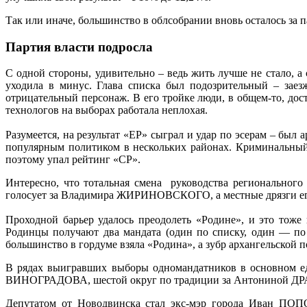
Так или иначе, большинство в облсобрании вновь осталось за п
Партия власти подросла
С одной стороны, удивительно – ведь жить лучше не стало, 
уходила в минус. Глава списка был подозрительный – за
отрицательный персонаж. В его тройке люди, в общем-то, 
технологов на выборах работала неплохая.
Разумеется, на результат «ЕР» сыграл и удар по эсерам – бы
популярным политиком в нескольких районах. Криминальный с
поэтому упал рейтинг «СР».
Интересно, что тотальная смена руководства регионального 
голосует за Владимира ЖИРИНОВСКОГО, а местные дрязги ег
Проходной барьер удалось преодолеть «Родине», и это тоже 
Родинцы получают два мандата (один по списку, один — по 
большинство в гордуме взяла «Родина», а зубр архангельск
В рядах выигравших выборы одномандатников в основном ед
ВИНОГРАДОВА, шестой округ по традиции за Антониной ДР
Депутатом от Новодвинска стал экс-мэр города Иван ПО