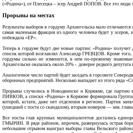
(«Родина»), от Плесецка – эсер Андрей ПОПОВ. Все это люди
Прорывы на местах
Результаты выборов в гордуму Архангельска мало отличаются о
самая маленькая фракция из одного человека будет у эсеро
побеждала «ЕР».
Теперь в гордуме будут две новые партии: «Родина» получ
список которой возглавлял Александр ГРЕВЦОВ. Кроме того
гордумы сильно не изменится, в нем по-прежнему знакомые
Архангельске оказалась около 20% - доверие редкого депутата
Аналогичное число партий будет заседать в горсовете Северо
оборонных предприятий. Несколько выпадает из этого ряда «Сп
Прорывы случились в Новодвинске и Коряжме, где партию в
ПИВКОВ, а списки «Родины» в Коряжме формировала Группа
которой, кстати, даже нет отделения в регионе. Партия за
(ушедший с поста со скандалом), вторым номером — зам. гл
Все посты глав крупных муниципалитетов достались единор
ГМЫРИН. В ряде районов, впрочем, развернулась острая б
небольшим отрывом выиграл выборы главы Вельского района