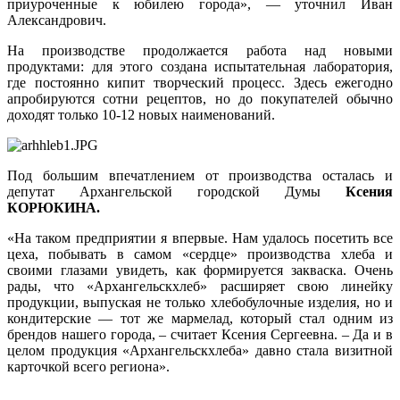
приуроченные к юбилею города», — уточнил Иван
Александрович.
На производстве продолжается работа над новыми
продуктами: для этого создана испытательная лаборатория,
где постоянно кипит творческий процесс. Здесь ежегодно
апробируются сотни рецептов, но до покупателей обычно
доходят только 10-12 новых наименований.
Под большим впечатлением от производства осталась и
депутат Архангельской городской Думы
Ксения
КОРЮКИНА.
«На таком предприятии я впервые. Нам удалось посетить все
цеха, побывать в самом «сердце» производства хлеба и
своими глазами увидеть, как формируется закваска. Очень
рады, что «Архангельскхлеб» расширяет свою линейку
продукции, выпуская не только хлебобулочные изделия, но и
кондитерские — тот же мармелад, который стал одним из
брендов нашего города, – считает Ксения Сергеевна. – Да и в
целом продукция «Архангельскхлеба» давно стала визитной
карточкой всего региона».