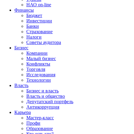
НАО on-line
Финансы
Бюджет
Инвестиции
Банки
Страхование
Налоги
Советы аудитора
Бизнес
Компании
Малый бизнес
Конфликты
Торговля
Исследования
Технологии
Власть
Бизнес и власть
Власть и общество
Депутатский портфель
Антикоррупция
Карьера
Мастер-класс
Профи
Образование
Кто есть кто?