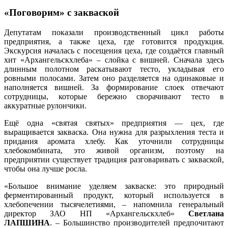
«Поговорим» с закваской
Депутатам показали производственный цикл работы
предприятия, а также цеха, где готовится продукция.
Экскурсия началась с посещения цеха, где создаётся главный
хит «Архангельскхлеба» – слойка с вишней. Сначала здесь
длинным полотном раскатывают тесто, укладывая его
ровными полосами. Затем оно разделяется на одинаковые и
наполняется вишней. За формирование слоек отвечают
сотрудницы, которые бережно сворачивают тесто в
аккуратные рулончики.
Ещё одна «святая святых» предприятия — цех, где
выращивается закваска. Она нужна для разрыхления теста и
придания аромата хлебу. Как уточнили сотрудницы
хлебокомбината, это живой организм, поэтому на
предприятии существует традиция разговаривать с закваской,
чтобы она лучше росла.
«Большое внимание уделяем закваске: это природный
ферментированный продукт, который используется в
хлебопечении тысячелетиями, – напомнила генеральный
директор ЗАО НП «Архангельскхлеб»
Светлана
ЛАПШИНА
. – Большинство производителей предпочитают