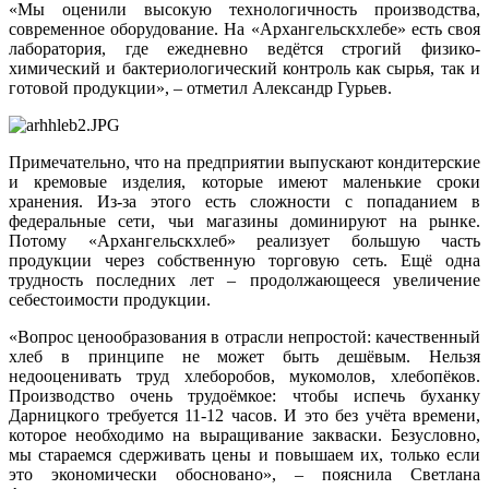
«Мы оценили высокую технологичность производства,
современное оборудование. На «Архангельскхлебе» есть своя
лаборатория, где ежедневно ведётся строгий физико-
химический и бактериологический контроль как сырья, так и
готовой продукции», – отметил Александр Гурьев.
Примечательно, что на предприятии выпускают кондитерские
и кремовые изделия, которые имеют маленькие сроки
хранения. Из-за этого есть сложности с попаданием в
федеральные сети, чьи магазины доминируют на рынке.
Потому «Архангельскхлеб» реализует большую часть
продукции через собственную торговую сеть. Ещё одна
трудность последних лет – продолжающееся увеличение
себестоимости продукции.
«Вопрос ценообразования в отрасли непростой: качественный
хлеб в принципе не может быть дешёвым. Нельзя
недооценивать труд хлеборобов, мукомолов, хлебопёков.
Производство очень трудоёмкое: чтобы испечь буханку
Дарницкого требуется 11-12 часов. И это без учёта времени,
которое необходимо на выращивание закваски. Безусловно,
мы стараемся сдерживать цены и повышаем их, только если
это экономически обосновано», – пояснила Светлана