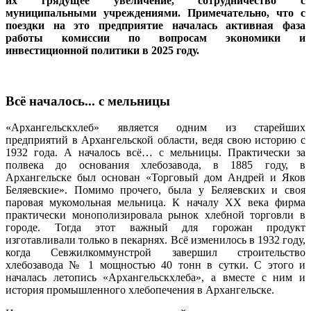
их грядущее увеличение, сотрудничество с
муниципальными учреждениями. Примечательно, что с
поездки на это предприятие началась активная фаза
работы комиссии по вопросам экономики и
инвестиционной политики в 2025 году.
Всё началось... с мельницы
«Архангельскхлеб» является одним из старейших
предприятий в Архангельской области, ведя свою историю с
1932 года. А началось всё… с мельницы. Практически за
полвека до основания хлебозавода, в 1885 году, в
Архангельске был основан «Торговый дом Андрей и Яков
Беляевские». Помимо прочего, была у Беляевских и своя
паровая мукомольная мельница. К началу XX века фирма
практически монополизировала рынок хлебной торговли в
городе. Тогда этот важный для горожан продукт
изготавливали только в пекарнях. Всё изменилось в 1932 году,
когда Севжилкоммунстрой завершил строительство
хлебозавода № 1 мощностью 40 тонн в сутки. С этого и
началась летопись «Архангельскхлеба», а вместе с ним и
история промышленного хлебопечения в Архангельске.