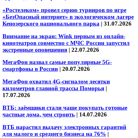
«Ростелеком» провел серию турниров по игре
«БезОпасный интернет» в экологическом лагере
Кенозерского национального парка
|
31.07.2026
Внимание на экран: Wink первым из онлайн-
кинотеатров совместно с МЧС России запустил
экстренные оповещения
|
22.07.2026
МегаФон назвал самые популярные 5G-
смартфоны в России
|
20.07.2026
МегаФон охватил 4G-сигналом десятки
километров главной трассы Поморья
|
17.07.2026
ВТБ: заёмщики стали чаще покупать готовые
частные дома, чем строить
|
14.07.2026
ВТБ нарастил выдачу электронных гарантий
для малого и среднего бизнеса на 76%
|