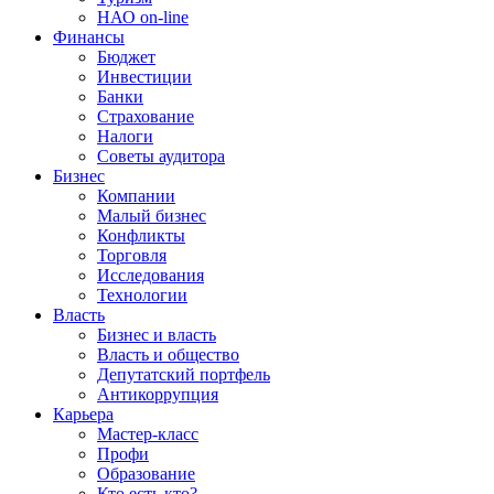
НАО on-line
Финансы
Бюджет
Инвестиции
Банки
Страхование
Налоги
Советы аудитора
Бизнес
Компании
Малый бизнес
Конфликты
Торговля
Исследования
Технологии
Власть
Бизнес и власть
Власть и общество
Депутатский портфель
Антикоррупция
Карьера
Мастер-класс
Профи
Образование
Кто есть кто?