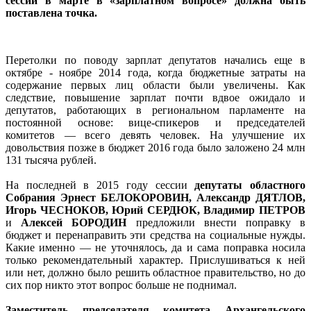
сессии в марте в «зарплатном вопросе» должна быть
поставлена точка.
Перетолки по поводу зарплат депутатов начались еще в
октябре - ноябре 2014 года, когда бюджетные затраты на
содержание первых лиц области были увеличены. Как
следствие, повышение зарплат почти вдвое ожидало и
депутатов, работающих в региональном парламенте на
постоянной основе: вице-спикеров и председателей
комитетов — всего девять человек. На улучшение их
довольствия позже в бюджет 2016 года было заложено 24 млн
131 тысяча рублей.
На последней в 2015 году сессии
депутаты областного
Собрания Эрнест БЕЛОКОРОВИН, Александр ДЯТЛОВ,
Игорь ЧЕСНОКОВ, Юрий СЕРДЮК, Владимир ПЕТРОВ
и
Алексей БОРОДИН
предложили внести поправку в
бюджет и перенаправить эти средства на социальные нужды.
Какие именно — не уточнялось, да и сама поправка носила
только рекомендательный характер. Прислушиваться к ней
или нет, должно было решить областное правительство, но до
сих пор никто этот вопрос больше не поднимал.
Заместитель председателя комитета Архангельского