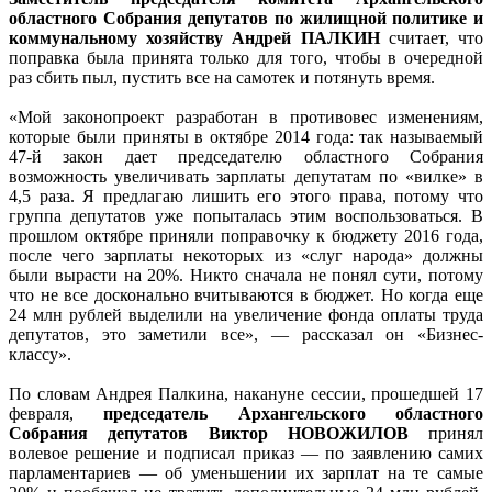
областного Собрания депутатов по жилищной политике и
коммунальному хозяйству Андрей ПАЛКИН
считает, что
поправка была принята только для того, чтобы в очередной
раз сбить пыл, пустить все на самотек и потянуть время.
«Мой законопроект разработан в противовес изменениям,
которые были приняты в октябре 2014 года: так называемый
47-й закон дает председателю областного Собрания
возможность увеличивать зарплаты депутатам по «вилке» в
4,5 раза. Я предлагаю лишить его этого права, потому что
группа депутатов уже попыталась этим воспользоваться. В
прошлом октябре приняли поправочку к бюджету 2016 года,
после чего зарплаты некоторых из «слуг народа» должны
были вырасти на 20%. Никто сначала не понял сути, потому
что не все досконально вчитываются в бюджет. Но когда еще
24 млн рублей выделили на увеличение фонда оплаты труда
депутатов, это заметили все», — рассказал он «Бизнес-
классу».
По словам Андрея Палкина, накануне сессии, прошедшей 17
февраля,
председатель Архангельского областного
Собрания депутатов Виктор НОВОЖИЛОВ
принял
волевое решение и подписал приказ — по заявлению самих
парламентариев — об уменьшении их зарплат на те самые