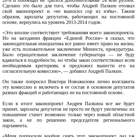
20% и пообещал не тратить дополнительные 24 млн рублей.
Сделано это было для того, чтобы Андрей Палкин отозвал
свой законопроект и «не выносил сор из избы». Таким
образом, зарплаты депутатов, работающих на постоянной
основе, вернулись на уровень 2013-2014 годов.
«Это вполне соответствует требованиям моего законопроекта.
Но на заседании фракции «Единой России» я сказал, что
законодательная инициатива все равно имеет право на жизнь:
уже есть положительное заключение Минюста, прокуратуры.
Было отрицательное заключение губернатора — не буду
вдаваться в подробности, но чтобы закон соответствовал всем
необходимым критериям, я предложил вынести его на
согласительную комиссию», — добавил Андрей Палкин.
Он также попросил Виктора Новожилова лично возглавить
эту комиссию и включить в ее состав в основном депутатов
разных фракций и работающих не на постоянной основе.
Если в итоге законопроект Андрея Палкина все же будет
принят, зарплаты депутатов не просто не будут увеличены: их
повышение станет возможно только через новый областной
закон, а не по решению председателя регионального
парламента.
«Меня попросили вообще снять этот законопроект, раз уж