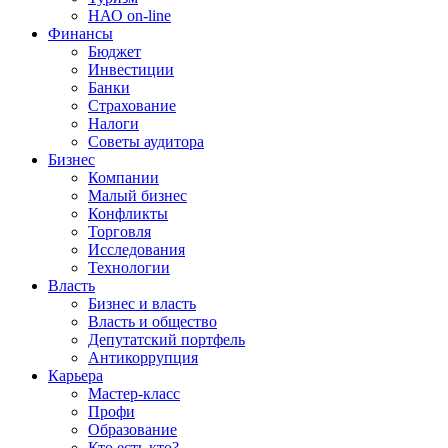
НАО on-line
Финансы
Бюджет
Инвестиции
Банки
Страхование
Налоги
Советы аудитора
Бизнес
Компании
Малый бизнес
Конфликты
Торговля
Исследования
Технологии
Власть
Бизнес и власть
Власть и общество
Депутатский портфель
Антикоррупция
Карьера
Мастер-класс
Профи
Образование
Кто есть кто?