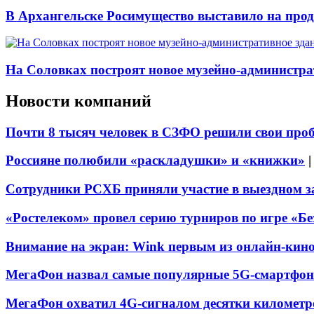
В Архангельске Росимущество выставило на про
На Соловках построят новое музейно-администра
Новости компаний
Почти 8 тысяч человек в СЗФО решили свои про
Россияне полюбили «раскладушки» и «книжки»
Сотрудники РСХБ приняли участие в выездном за
«Ростелеком» провел серию турниров по игре «Б
Внимание на экран: Wink первым из онлайн-кино
МегаФон назвал самые популярные 5G-смартфон
МегаФон охватил 4G-сигналом десятки километр