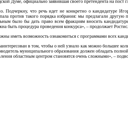
ской Думе, официально заявившая своего претендента на пост 
но. Подчеркну, что речь идет не конкретно о кандидатуре Иго
ала против такого порядка избрания: мы предлагали другую п
льным было бы дать право всем фракциям вносить кандидатур
лжна быть процедура проведения конкурса», – продолжает Ростис
олжны иметь возможность ознакомиться с программами всех канд
заинтересован в том, чтобы о ней узнало как можно большее ко
оводитель муниципального образования должен обладать полной 
ления областным центром становятся очень сложными», – подво