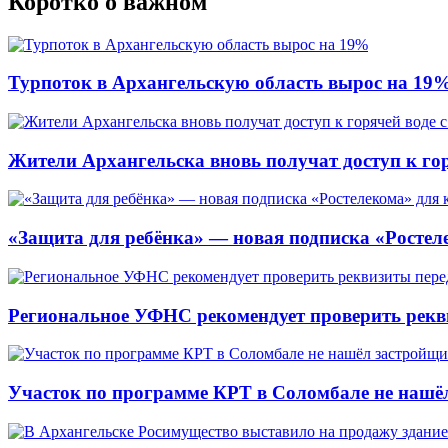
Коротко о важном
Турпоток в Архангельскую область вырос на 19
Жители Архангельска вновь получат доступ к горя
«Защита для ребёнка» — новая подписка «Ростеле
Региональное УФНС рекомендует проверить рекв
Участок по программе КРТ в Соломбале не нашё