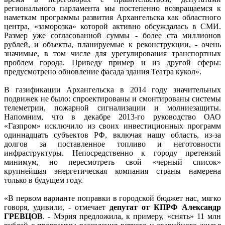
регионального парламента мы постепенно возвращаемся к
наметкам программы развития Архангельска как областного
центра, «заморозка» которой активно обсуждалась в СМИ.
Размер уже согласованной суммы - более ста миллионов
рублей, и объекты, планируемые к реконструкции, - очень
значимые, в том числе для урегулирования транспортных
проблем города. Приведу пример и из другой сферы:
предусмотрено обновление фасада здания Театра кукол».
В газификации Архангельска в 2014 году значительных
подвижек не было: спроектированы и смонтированы системы
телеметрии, пожарной сигнализации и молниезащиты.
Напомним, что в декабре 2013-го руководство ОАО
«Газпром» исключило из своих инвестиционных программ
одиннадцать субъектов РФ, включая нашу область, из-за
долгов за поставленное топливо и неготовности
инфраструктуры. Непосредственно к городу претензий
минимум, но пересмотреть свой «черный список»
крупнейшая энергетическая компания страны намерена
только в будущем году.
«В первом варианте поправки в городской бюджет нас, мягко
говоря, удивили, - отмечает
депутат от КПРФ Александр
ГРЕВЦОВ
. - Мэрия предложила, к примеру, «снять» 11 млн