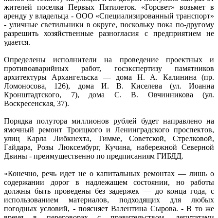
жителей поселка Первых Пятилеток. «Горсвет» возьмет в
аренду у владельца - ООО «Специализированный транспорт»
- уличные светильники в округе, поскольку пока по-другому
разрешить хозяйственные разногласия с предприятием не
удается.
Определены исполнители на проведение проектных и
противоаварийных работ, госэкспертизу памятников
архитектуры Архангельска — дома Н. А. Калинина (пр.
Ломоносова, 126), дома И. В. Киселева (ул. Иоанна
Кронштадтского, 7), дома С. В. Овчинникова (ул.
Воскресенская, 37).
Порядка полутора миллионов рублей будет направлено на
ямочный ремонт Троицкого и Ленинградского проспектов,
улиц Карла Либкнехта, Тимме, Советской, Стрелковой,
Гайдара, Розы Люксембург, Кучина, набережной Северной
Двины - преимущественно по предписаниям ГИБДД.
«Конечно, речь идет не о капитальных ремонтах — лишь о
содержании дорог в надлежащем состоянии, но работы
должны быть проведены без задержек — до конца года, с
использованием материалов, подходящих для любых
погодных условий, - поясняет Валентина Сырова. - В то же
время в переговорах с правительством, депутатами