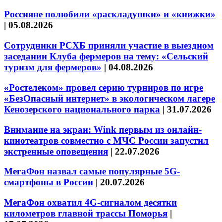
Россияне полюбили «раскладушки» и «книжки»
|
05.08.2026
Сотрудники РСХБ приняли участие в выездном
заседании Клуба фермеров на тему: «Сельский
туризм для фермеров»
|
04.08.2026
«Ростелеком» провел серию турниров по игре
«БезОпасный интернет» в экологическом лагере
Кенозерского национального парка
|
31.07.2026
Внимание на экран: Wink первым из онлайн-
кинотеатров совместно с МЧС России запустил
экстренные оповещения
|
22.07.2026
МегаФон назвал самые популярные 5G-
смартфоны в России
|
20.07.2026
МегаФон охватил 4G-сигналом десятки
километров главной трассы Поморья
|