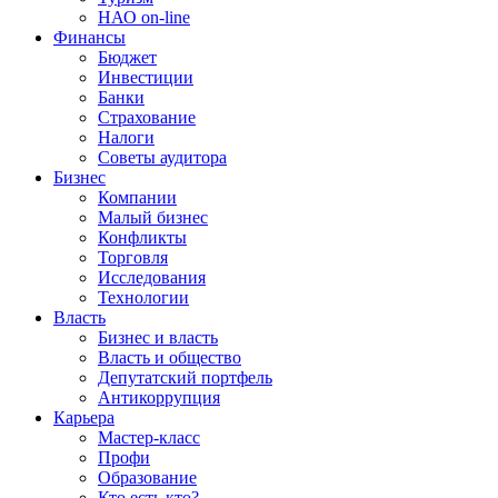
НАО on-line
Финансы
Бюджет
Инвестиции
Банки
Страхование
Налоги
Советы аудитора
Бизнес
Компании
Малый бизнес
Конфликты
Торговля
Исследования
Технологии
Власть
Бизнес и власть
Власть и общество
Депутатский портфель
Антикоррупция
Карьера
Мастер-класс
Профи
Образование
Кто есть кто?