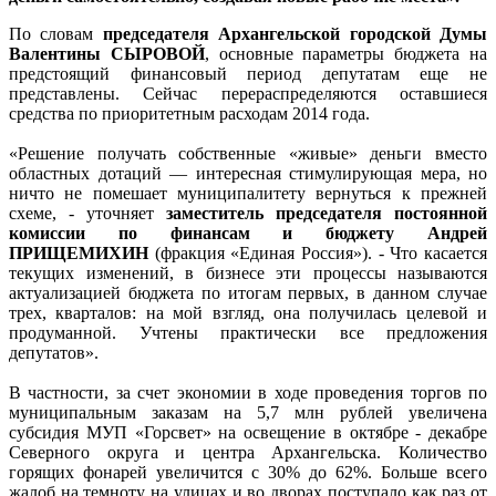
По словам
председателя Архангельской городской Думы
Валентины СЫРОВОЙ
, основные параметры бюджета на
предстоящий финансовый период депутатам еще не
представлены. Сейчас перераспределяются оставшиеся
средства по приоритетным расходам 2014 года.
«Решение получать собственные «живые» деньги вместо
областных дотаций — интересная стимулирующая мера, но
ничто не помешает муниципалитету вернуться к прежней
схеме, - уточняет
заместитель председателя постоянной
комиссии по финансам и бюджету Андрей
ПРИЩЕМИХИН
(фракция «Единая Россия»). - Что касается
текущих изменений, в бизнесе эти процессы называются
актуализацией бюджета по итогам первых, в данном случае
трех, кварталов: на мой взгляд, она получилась целевой и
продуманной. Учтены практически все предложения
депутатов».
В частности, за счет экономии в ходе проведения торгов по
муниципальным заказам на 5,7 млн рублей увеличена
субсидия МУП «Горсвет» на освещение в октябре - декабре
Северного округа и центра Архангельска. Количество
горящих фонарей увеличится с 30% до 62%. Больше всего
жалоб на темноту на улицах и во дворах поступало как раз от