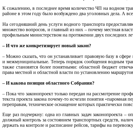
К сожалению, в последнее время количество ЧП на водном тра
районе в этом году было возбуждено два уголовных дела. А все
На сегодняшний день услуги водного транспорта предоставля
множество вопросов, и главный из них – почему местная власт
профильным министерством на протяжении двух последних ле
– И что же конкретизирует новый закон?
– Можно сказать, что он устанавливает правовую базу в сфере
и межмуниципальные. Теперь порядок сообщения водным тран
также становятся более понятными: областной бюджет отвеч
права местной и областной власти по установлению маршрутов
– И какова позиция областного Собрания?
– Пока что законопроект только передан на рассмотрение проф
текста проекта закона почему-то исчезли понятия «паромная п
переправам, техническое оснащение которых практически повс
Еще раз подчеркну: одна из главных задач законопроекта – о
должный контроль за состоянием транспортных средств, налич
держать на контроле и расписание рейсов, тарифы на перевозк