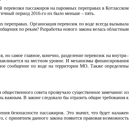
ой перевозки пассажиров на паромных переправах в Котласском
огичный период 2016-го их было меньше – пять.
 переправах. Организация перевозок по воде всегда вызывала
ообщения по рекам? Разработка нового закона велась областным
, но самое главное, конечно, разделение перевозок на внутри–
навливается на местном уровне. И механизмы финансирования
тное сообщение по воде на территории МО. Также определены
и общественного совета прозвучало существенное замечание: из
ь важным. В законе следовало бы отра­зить общие требования к
ения безопасности пассажиров. Это значит, что будет налажен
о, с принятием данного закона появится правовая возможность