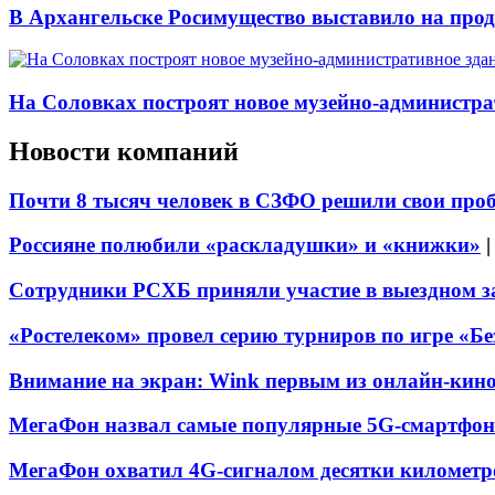
В Архангельске Росимущество выставило на про
На Соловках построят новое музейно-администра
Новости компаний
Почти 8 тысяч человек в СЗФО решили свои про
Россияне полюбили «раскладушки» и «книжки»
Сотрудники РСХБ приняли участие в выездном за
«Ростелеком» провел серию турниров по игре «Б
Внимание на экран: Wink первым из онлайн-кино
МегаФон назвал самые популярные 5G-смартфон
МегаФон охватил 4G-сигналом десятки километр