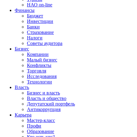
НАО on-line
Финансы
Бюджет
Инвестиции
Банки
Страхование
Налоги
Советы аудитора
Бизнес
Компании
Малый бизнес
Конфликты
Торговля
Исследования
Технологии
Власть
Бизнес и власть
Власть и общество
Депутатский портфель
Антикоррупция
Карьера
Мастер-класс
Профи
Образование
Кто есть кто?