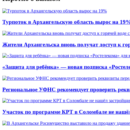
Турпоток в Архангельскую область вырос на 19
Жители Архангельска вновь получат доступ к горя
«Защита для ребёнка» — новая подписка «Ростеле
Региональное УФНС рекомендует проверить рекв
Участок по программе КРТ в Соломбале не нашё