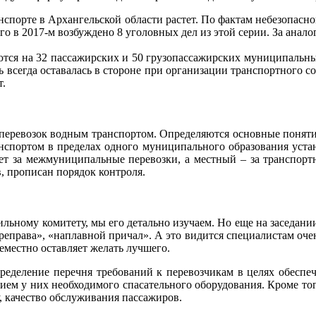
нспорте в Архангельской области растет. По фактам небезопасн
го в 2017-м возбуждено 8 уголовных дел из этой серии. За анал
ются на 32 пассажирских и 50 грузопассажирских муниципальных
ь всегда оставалась в стороне при организации транспортного с
т.
 перевозок водным транспортом. Определяются основные понятия
спортом в пределах одного муниципального образования уста
ает за межмуниципальные перевозки, а местный – за транспор
, прописан порядок контроля.
ильному комитету, мы его детально изучаем. Но еще на заседани
ереправа», «наплавной причал». А это видится специалистам очен
еместно оставляет желать лучшего.
пределение перечня требований к перевозчикам в целях обеспеч
ием у них необходимого спасательного оборудования. Кроме тог
у, качество обслуживания пассажиров.