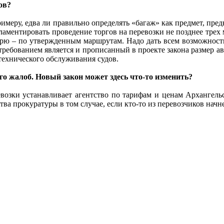
ов?
меру, едва ли правильно определять «багаж» как предмет, предн
гламентировать проведение торгов на перевозки не позднее трех
орю – по утвержденным маршрутам. Надо дать всем возможность
требованием является и прописанный в проекте закона размер а
технического обслуживания судов.
 жалоб. Новый закон может здесь что-то изменить?
возки устанавливает агентство по тарифам и ценам Архангельск
тва прокуратуры в том случае, если кто-то из перевозчиков нач