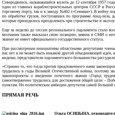
Северодвинск, называвшийся вплоть до 12 сентября 1957 год
один из главных кораблестроительных центров СССР и Росси
торговому порту, так и к заводу №402 («Севмаш»). В войну п
по обработке грузов, поступавших по программе ленд-лиза, 
которые приходилось преодолевать при строительстве и эксплу
Еще за неделю до сессии регионального парламента стало я
молчания также высказал свою позицию, заявив в СМИ о необ
звание не имеет официального государственного статуса.
При рассмотрении инициативы областными депутатами члены
нас нет и не может быть никакой другой объединяющей идеи, к
видимо, представители парламентского большинства рассудили
«Странно то, что тогда против предложенного нами законопро
трудились в годы Великой Отечественной войны, поэтому зв
законопроекты о введении почетного звания «Город труд
самоотверженно трудились для достижения общей цели – Побе
пунктам. Но политические амбиции депутатов самой большой ф
ПРЯМАЯ РЕЧЬ
Ольга ОСИЦЫНА, руководитель