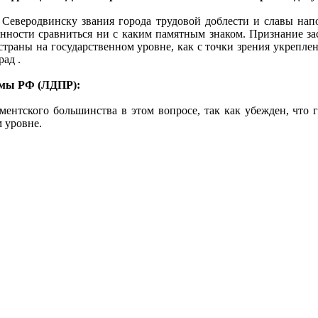
 Северодвинску звания города трудовой доблести и славы на
енности сравниться ни с каким памятным знаком. Признание за
траны на государственном уровне, как с точки зрения укреплен
рад .
умы РФ (ЛДПР):
ментского большинства в этом вопросе, так как убежден, что 
 уровне.