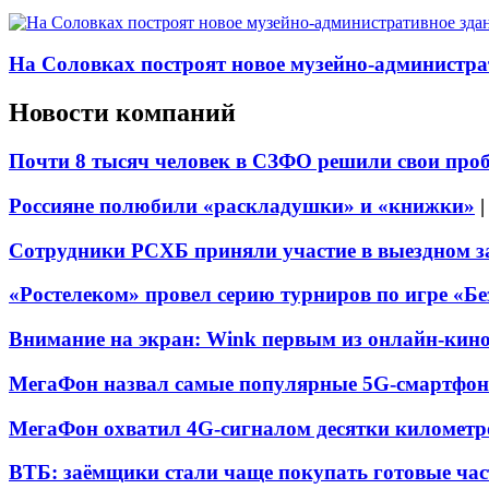
На Соловках построят новое музейно-администра
Новости компаний
Почти 8 тысяч человек в СЗФО решили свои про
Россияне полюбили «раскладушки» и «книжки»
Сотрудники РСХБ приняли участие в выездном за
«Ростелеком» провел серию турниров по игре «Б
Внимание на экран: Wink первым из онлайн-кино
МегаФон назвал самые популярные 5G-смартфон
МегаФон охватил 4G-сигналом десятки километр
ВТБ: заёмщики стали чаще покупать готовые час