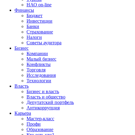
НАО on-line
Финансы
Бюджет
Инвестиции
Банки
Страхование
Налоги
Советы аудитора
Бизнес
Компании
Малый бизнес
Конфликты
Торговля
Исследования
Технологии
Власть
Бизнес и власть
Власть и общество
Депутатский портфель
Антикоррупция
Карьера
Мастер-класс
Профи
Образование
Кто есть кто?