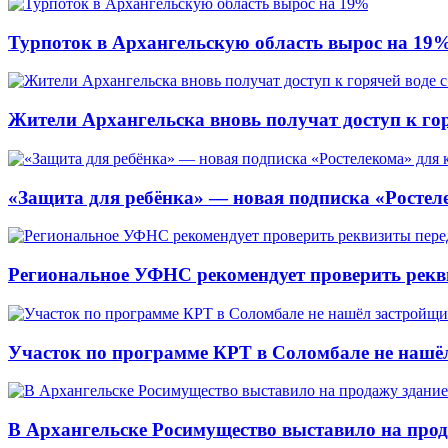
Турпоток в Архангельскую область вырос на 19
Жители Архангельска вновь получат доступ к горя
«Защита для ребёнка» — новая подписка «Ростеле
Региональное УФНС рекомендует проверить рекв
Участок по программе КРТ в Соломбале не нашё
В Архангельске Росимущество выставило на про