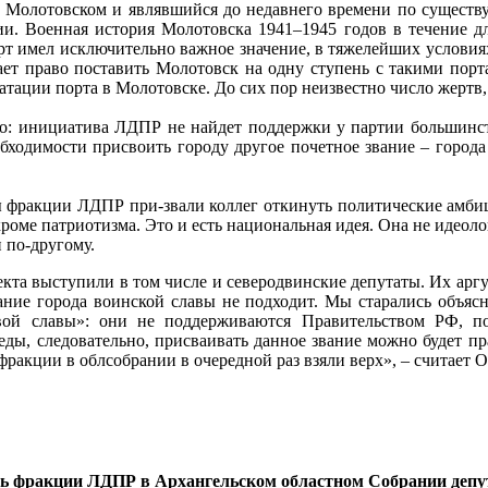
а Молотовском и являвшийся до недавнего времени по существу
и. Военная история Молотовска 1941–1945 годов в течение дли
орт имел исключительно важное значение, в тяжелейших условия
дает право поставить Молотовск на одну ступень с такими пор
атации порта в Молотовске. До сих пор неизвестно число жертв,
сно: инициатива ЛДПР не найдет поддержки у партии большинст
ходимости присвоить городу другое почетное звание – города 
 фракции ЛДПР при-звали коллег откинуть политические амби
роме патриотизма. Это и есть национальная идея. Она не идеоло
 по-другому.
екта выступили в том числе и северодвинские депутаты. Их аргу
ание города воинской славы не подходит. Мы старались объясн
овой славы»: они не поддерживаются Правительством РФ, п
ды, следовательно, присваивать данное звание можно будет п
ракции в облсобрании в очередной раз взяли верх», – считает 
 фракции ЛДПР в Архангельском областном Собрании депу