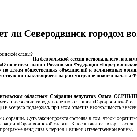
нет ли Северодвинск городом в
На февральской сессии регионального парла
«О почетном звании Российской Федерации «Город воинской
Ф по делам общественных объединений и религиозных орга
етствующий законопроект на рассмотрение нижней палаты Ф
ангельском областном Собрании депутатов Ольга ОСИЦЫ
ать присвоение городу по-четного звания «Город воинской с
всецело поддержал, при этом отметив необходимость внесения
Собрании. Суть законопроекта состояла в том, чтобы обратитьс
ерации «Город воинской славы». Как считают ее авторы, основа
о программе ленд-лиза в период Великой Отечественной войны.