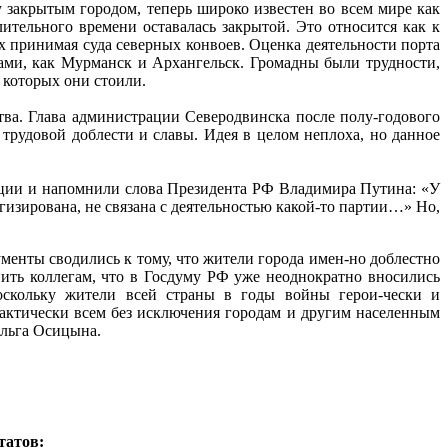
 закрытым городом, теперь широко известен во всем мире как
тельного времени оставалась закрытой. Это относится как к
х принимая суда северных конвоев. Оценка деятельности порта
тами, как Мурманск и Архангельск. Громадны были трудности,
 которых они стоили.
ва. Глава администрации Северодвинска после полу-годового
трудовой доблести и славы. Идея в целом неплоха, но данное
ции и напомнили слова Президента РФ Владимира Путина: «У
гизирована, не связана с деятельностью какой-то партии…» Но,
менты сводились к тому, что жители города имен-но доблестно
ить коллегам, что в Госдуму РФ уже неоднократно вносились
оскольку жители всей страны в годы войны герои-чески и
рактически всем без исключения городам и другим населенным
Ольга Осицына.
татов: