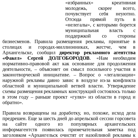
«избранных» креативная
молодежь, скорее всего,
почувствует себя неуютно.
Отсюда прямой путь в
«нелегалы», с которыми борется
муниципальная власть с
поддержкой со стороны
бизнесменов. Правила размещения рекламы, принятые в
столицах и городах-миллионниках, жестче, чем в
Архангельске, сообщил
директор рекламного агентства
«Факел» Сергей ДОЛГОБОРОДОВ
. «Нам необходим
нормативно-правовой акт как основание для продолжения
деятельности, – объясняет он смысл посильного участия в
законотворческой инициативе. – Вопрос о «легализации»
наружной рекламы давно завис в воздухе из-за конфликта
областной и муниципальной ветвей власти. Утверждение
схемы размещения рекламных конструкций состоялось только
в этом году – раньше проект «гулял» из области в город и
обратно».
Правила возвращены на доработку, но, похоже, исход дела
предрешен. Еще за шесть дней до апрельской сессии горсовета
на сайте одного из популярных архангельских
информагентств появилась примечательная заметка под
заголовком «Архангельск очистят от назойливой рекламы к