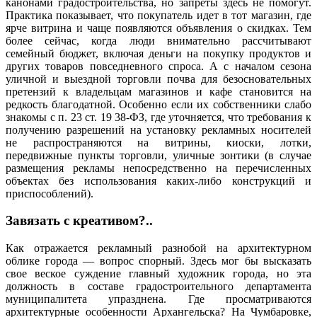
канонами градостроительства, но запреты здесь не помогут.
Практика показывает, что покупатель идет в тот магазин, где
ярче витрина и чаще появляются объявления о скидках. Тем
более сейчас, когда люди внимательно рассчитывают
семейный бюджет, включая деньги на покупку продуктов и
других товаров повседневного спроса. А с началом сезона
уличной и выездной торговли почва для безосновательных
претензий к владельцам магазинов и кафе становится на
редкость благодатной. Особенно если их собственники слабо
знакомы с п. 23 ст. 19 38-ФЗ, где уточняется, что требования к
получению разрешений на установку рекламных носителей
не распространяются на витрины, киоски, лотки,
передвижные пункты торговли, уличные зонтики (в случае
размещения рекламы непосредственно на перечисленных
объектах без использования каких-либо конструкций и
приспособлений).
Завязать с креативом?..
Как отражается рекламный разнобой на архитектурном
облике города — вопрос спорный. Здесь мог бы высказать
свое веское суждение главный художник города, но эта
должность в составе градостроительного департамента
муниципалитета упразднена. Где просматриваются
архитектурные особенности Архангельска? На Чумбаровке,