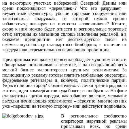
на некоторых участках набережной Северной Двины или
среди покосившихся «деревяшек»? Что его разрушает –
неуместные скульптуры, убогие торговые сооружения или
злокозненная «наружка», от которой нужно срочно
избавляться, невзирая на протесты «лавочников»? Кстати,
скоро к ним можно будет отнести и региональные торговые
сети: витрины их магазинов сплошь заполнены рекламой, а в
бюджете предприятий нет десятка-другого тысяч на
ежемесячную оплату стандартных билбордов, в отличие от
«федералов», стремительно осваивающих провинции.
Предприниматель далеко не всегда обладает чувством стиля и
обширными познаниями в эстетике, а на сегодняшний день
мелкий бизнес малоинтересен крупным рекламистам. За
полноценную рекламу готовы платить мобильные операторы,
федеральные ритейлеры и, конечно, политические партии.
Украсит ли она город? Сомнительно. С точки зрения рядового
жителя, идеи коммерсантов куда более разнообразны. На фоне
стандартных щитов изредка, как забавное явление, мелькают
выходки начинающих рекламистов – вероятно, многие из них
уже «перешли на темную сторону» или действуют подпольно.
В региональное сообщество
операторов наружной рекламы
приглашали всех, но среди