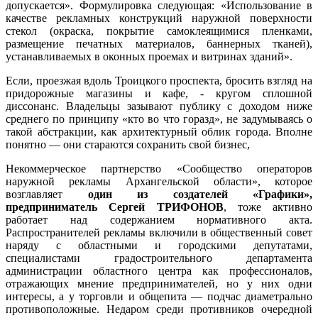
допускается». Формулировка следующая: «Использование в
качестве рекламных конструкций наружной поверхности
стекол (окраска, покрытие самоклеящимися пленками,
размещение печатных материалов, баннерных тканей),
устанавливаемых в оконных проемах и витринах зданий».
Если, проезжая вдоль Троицкого проспекта, бросить взгляд на
придорожные магазины и кафе, - кругом сплошной
диссонанс. Владельцы зазывают публику с доходом ниже
среднего по принципу «кто во что горазд», не задумываясь о
такой абстракции, как архитектурный облик города. Вполне
понятно — они стараются сохранить свой бизнес,
Некоммерческое партнерство «Сообщество операторов
наружной рекламы Архангельской области», которое
возглавляет
один из создателей «Графики»,
предприниматель Сергей ТРИФОНОВ
, тоже активно
работает над содержанием нормативного акта.
Распространителей рекламы включили в общественный совет
наряду с областными и городскими депутатами,
специалистами градостроительного департамента
администрации областного центра как профессионалов,
отражающих мнение предпринимателей, но у них одни
интересы, а у торговли и общепита — подчас диаметрально
противоположные. Недаром среди противников очередной