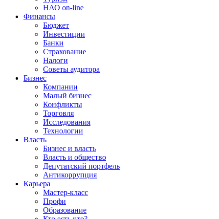
НАО on-line
Финансы
Бюджет
Инвестиции
Банки
Страхование
Налоги
Советы аудитора
Бизнес
Компании
Малый бизнес
Конфликты
Торговля
Исследования
Технологии
Власть
Бизнес и власть
Власть и общество
Депутатский портфель
Антикоррупция
Карьера
Мастер-класс
Профи
Образование
Кто есть кто?