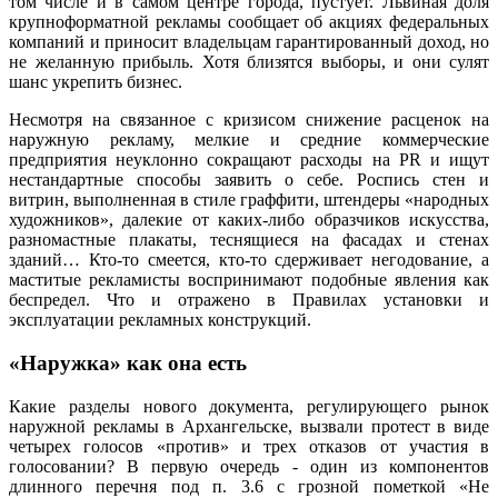
том числе и в самом центре города, пустует. Львиная доля
крупноформатной рекламы сообщает об акциях федеральных
компаний и приносит владельцам гарантированный доход, но
не желанную прибыль. Хотя близятся выборы, и они сулят
шанс укрепить бизнес.
Несмотря на связанное с кризисом снижение расценок на
наружную рекламу, мелкие и средние коммерческие
предприятия неуклонно сокращают расходы на PR и ищут
нестандартные способы заявить о себе. Роспись стен и
витрин, выполненная в стиле граффити, штендеры «народных
художников», далекие от каких-либо образчиков искусства,
разномастные плакаты, теснящиеся на фасадах и стенах
зданий… Кто-то смеется, кто-то сдерживает негодование, а
маститые рекламисты воспринимают подобные явления как
беспредел. Что и отражено в Правилах установки и
эксплуатации рекламных конструкций.
«Наружка» как она есть
Какие разделы нового документа, регулирующего рынок
наружной рекламы в Архангельске, вызвали протест в виде
четырех голосов «против» и трех отказов от участия в
голосовании? В первую очередь - один из компонентов
длинного перечня под п. 3.6 с грозной пометкой «Не