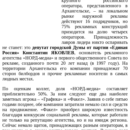
крупного российского
оператора, представленного в
Архангельске, – на локальном
рынке наружной рекламы
действуют 16 подрядчиков, но
75% рекламных конструкций
приходится на долю четырех
операторов. Принадлежность
лавров лидера никто оспаривать
не станет: это
депутат городской Думы от партии «Единая
Россия» Константин ЯКОВЛЕВ
, основатель рекламного
агентства «НОРД-медиа» и первого общественного Совета по
рекламе, созданного почти 20 лет назад (в 1997 году). На
территории Архангельска его компании принадлежат 70
сторон билбордов и прочие рекламные носители в самых
людных местах.
По оценкам коллег, доля «НОРД-медиа» составляет
приблизительно 50%. За ним следуют еще два наиболее
заметных игрока – «Графика» и «Факел». Заявив о себе пятью
годами позднее, обе компании затратили немало сил и средств
на продвижение. «Факел» приобрел широкую известность
благодаря конкурсам социальной рекламы, которые работали
не только на репутацию агентства, но и на имидж региона.
Сейчас немало щитов, принадлежащих разным операторам, в