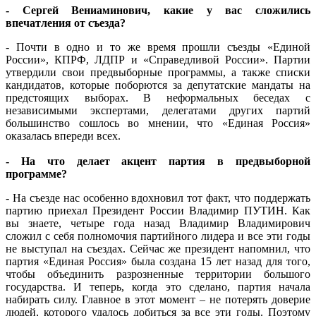
- Сергей Вениаминович, какие у вас сложились
впечатления от съезда?
- Почти в одно и то же время прошли съезды «Единой
России», КПРФ, ЛДПР и «Справедливой России». Партии
утвердили свои предвыборные программы, а также списки
кандидатов, которые поборются за депутатские мандаты на
предстоящих выборах. В неформальных беседах с
независимыми экспертами, делегатами других партий
большинство сошлось во мнении, что «Единая Россия»
оказалась впереди всех.
- На что делает акцент партия в предвыборной
программе?
- На съезде нас особенно вдохновил тот факт, что поддержать
партию приехал Президент России Владимир ПУТИН. Как
вы знаете, четыре года назад Владимир Владимирович
сложил с себя полномочия партийного лидера и все эти годы
не выступал на съездах. Сейчас же президент напомнил, что
партия «Единая Россия» была создана 15 лет назад для того,
чтобы объединить разрозненные территории большого
государства. И теперь, когда это сделано, партия начала
набирать силу. Главное в этот момент – не потерять доверие
людей, которого удалось добиться за все эти годы. Поэтому