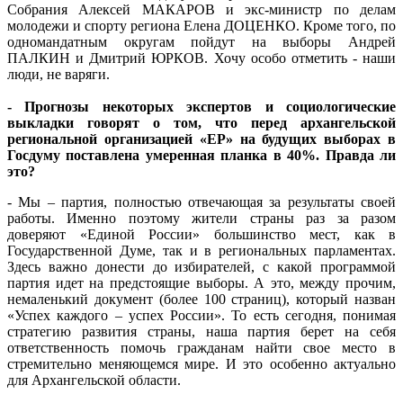
Собрания Алексей МАКАРОВ и экс-министр по делам
молодежи и спорту региона Елена ДОЦЕНКО. Кроме того, по
одномандатным округам пойдут на выборы Андрей
ПАЛКИН и Дмитрий ЮРКОВ. Хочу особо отметить - наши
люди, не варяги.
- Прогнозы некоторых экспертов и социологические
выкладки говорят о том, что перед архангельской
региональной организацией «ЕР» на будущих выборах в
Госдуму поставлена умеренная планка в 40%. Правда ли
это?
- Мы – партия, полностью отвечающая за результаты своей
работы. Именно поэтому жители страны раз за разом
доверяют «Единой России» большинство мест, как в
Государственной Думе, так и в региональных парламентах.
Здесь важно донести до избирателей, с какой программой
партия идет на предстоящие выборы. А это, между прочим,
немаленький документ (более 100 страниц), который назван
«Успех каждого – успех России». То есть сегодня, понимая
стратегию развития страны, наша партия берет на себя
ответственность помочь гражданам найти свое место в
стремительно меняющемся мире. И это особенно актуально
для Архангельской области.