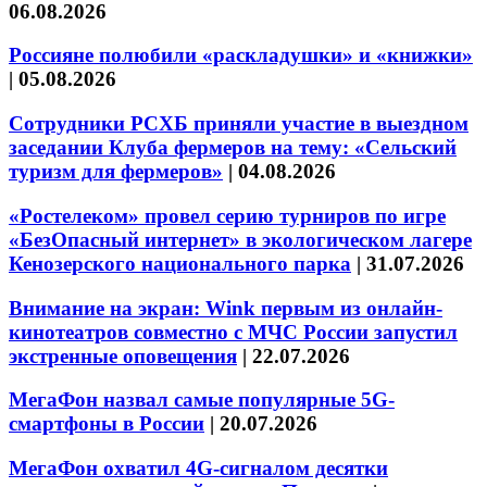
06.08.2026
Россияне полюбили «раскладушки» и «книжки»
|
05.08.2026
Сотрудники РСХБ приняли участие в выездном
заседании Клуба фермеров на тему: «Сельский
туризм для фермеров»
|
04.08.2026
«Ростелеком» провел серию турниров по игре
«БезОпасный интернет» в экологическом лагере
Кенозерского национального парка
|
31.07.2026
Внимание на экран: Wink первым из онлайн-
кинотеатров совместно с МЧС России запустил
экстренные оповещения
|
22.07.2026
МегаФон назвал самые популярные 5G-
смартфоны в России
|
20.07.2026
МегаФон охватил 4G-сигналом десятки