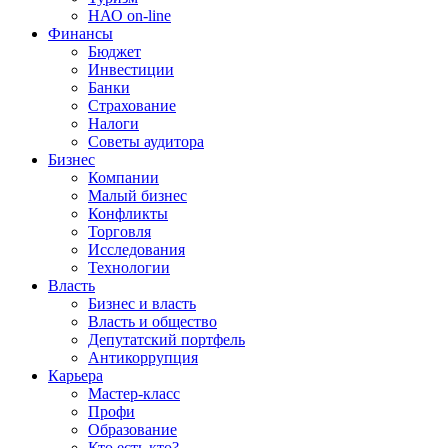
НАО on-line
Финансы
Бюджет
Инвестиции
Банки
Страхование
Налоги
Советы аудитора
Бизнес
Компании
Малый бизнес
Конфликты
Торговля
Исследования
Технологии
Власть
Бизнес и власть
Власть и общество
Депутатский портфель
Антикоррупция
Карьера
Мастер-класс
Профи
Образование
Кто есть кто?